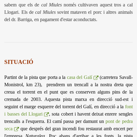
sabem que els de
cal Miules
només cultivaven aquest tros a cal
Llogari. Els de
cal Miules
sovint mataven el porc i altres animals
del dr. Barriga, en pagament d'estar aconductats.
SITUACIÓ
Partint de la pista que porta a la
casa del Galí
(carretera Savall-
Monistrol, km 23), prendrem un trencall a la nostra dreta que
creua el torrent en el punt que es conserven alguns pins de la
cremada de 2003. Aquesta pista marxa en direcció sud-est i
seguint el marge esquerre del torrent del Galí, en direcció a la
font
i basses del Llogari
, sota cobert i havent deixat enrere sengles
trencalls a l'esquerra. El camí passa per damunt un
pont de pedra
seca
que després del gran incendi fou restaurat amb encert per
l'empresa
Naturalea
.
Poc abans d'arribar a les fonts, la pista