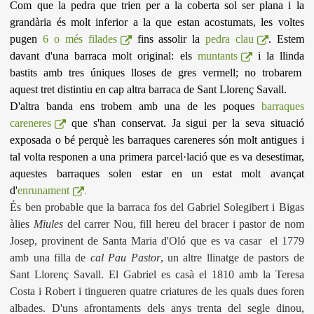
Com que la pedra que trien per a la coberta sol ser plana i la
grandària és molt inferior a la que estan acostumats, les voltes
pugen
6 o més filades
fins assolir la
pedra clau
. Estem
davant d'una barraca molt original: els
muntants
i la llinda
bastits amb tres úniques lloses de gres vermell; no trobarem
aquest tret distintiu en cap altra barraca de Sant Llorenç Savall.
D'altra banda ens trobem amb una de les poques
barraques
careneres
que s'han conservat. Ja sigui per la seva situació
exposada o bé perquè les barraques careneres són molt antigues i
tal volta responen a una primera parcel·lació que es va desestimar,
aquestes barraques solen estar en un estat molt avançat
d'
enrunament
.
És ben probable que la barraca fos del Gabriel Solegibert i Bigas
àlies
Miules
del carrer Nou, fill hereu del bracer i pastor de nom
Josep, provinent de Santa Maria d'Oló que es va casar el 1779
amb una filla de
cal Pau Pastor
, un altre llinatge de pastors de
Sant Llorenç Savall. El Gabriel es casà el 1810 amb la Teresa
Costa i Robert i tingueren quatre criatures de les quals dues foren
albades. D'uns afrontaments dels anys trenta del segle dinou,