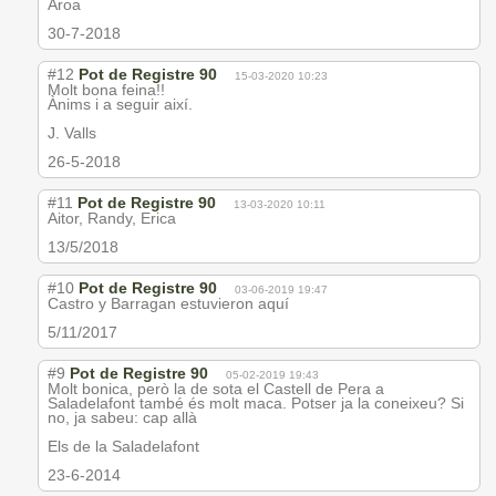
Aroa
30-7-2018
#12
Pot de Registre 90
15-03-2020 10:23
Molt bona feina!!
Ànims i a seguir així.
J. Valls
26-5-2018
#11
Pot de Registre 90
13-03-2020 10:11
Aitor, Randy, Erica
13/5/2018
#10
Pot de Registre 90
03-06-2019 19:47
Castro y Barragan estuvieron aquí
5/11/2017
#9
Pot de Registre 90
05-02-2019 19:43
Molt bonica, però la de sota el Castell de Pera a
Saladelafont també és molt maca. Potser ja la coneixeu? Si
no, ja sabeu: cap allà
Els de la Saladelafont
23-6-2014