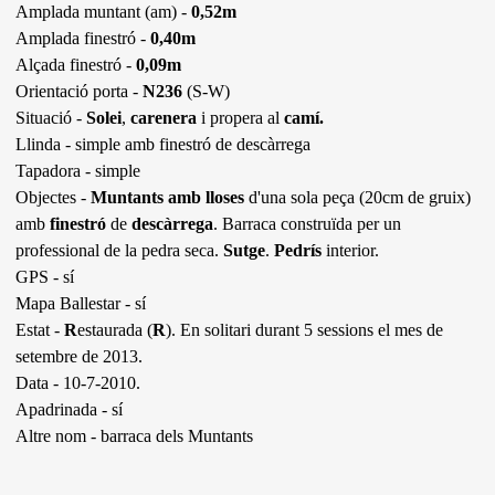
Amplada muntant (am) -
0,52m
Amplada finestró -
0,40m
Alçada finestró -
0,09m
Orientació porta -
N236
(S-W)
Situació -
Solei
,
carenera
i propera al
camí.
Llinda - simple amb finestró de descàrrega
Tapadora - simple
Objectes -
Muntants amb lloses
d'una sola peça (20cm de gruix)
amb
finestró
de
descàrrega
. Barraca construïda per un
professional de la pedra seca.
Sutge
.
Pedrís
interior.
GPS - sí
Mapa Ballestar - sí
Estat -
R
estaurada (
R
). En solitari durant 5 sessions el mes de
setembre de 2013.
Data - 10-7-2010.
Apadrinada - sí
Altre nom - barraca dels Muntants