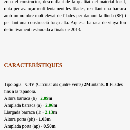
zona el constructor, desconfiant de la qualitat del material local,
opta per avançar molt lentament les filades, resultant una barraca
amb un nombre molt elevat de filades per damunt la llinda (8F) i
per tant una construcció força alta. Aquesta barraca de vinya fou
definitivament restaurada a finals de 2013.
CARACTERÍSTIQUES
Tipologia -
C4V
(Circular als quatre vents)
2M
untants,
8 F
ilades
fins a la tapadora.
Altura barraca (h) -
2,09
m
Amplada barraca (a) -
2,06
m
Llargada barraca (ll) -
2,13
m
Altura porta (ph) -
1,03m
Amplada porta (ap) -
0,50m