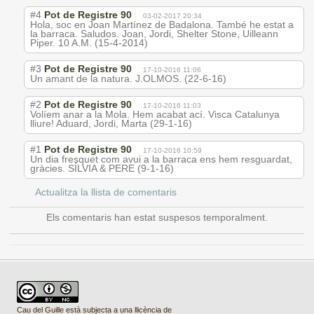
#4
Pot de Registre 90
03-02-2017 20:34
Hola, soc en Joan Martínez de Badalona. També he estat a
la barraca. Saludos. Joan, Jordi, Shelter Stone, Uilleann
Piper. 10 A.M. (15-4-2014)
#3
Pot de Registre 90
17-10-2016 11:06
Un amant de la natura. J.OLMOS. (22-6-16)
#2
Pot de Registre 90
17-10-2016 11:03
Volíem anar a la Mola. Hem acabat ací. Visca Catalunya
lliure! Aduard, Jordi, Marta (29-1-16)
#1
Pot de Registre 90
17-10-2016 10:59
Un dia fresquet com avui a la barraca ens hem resguardat,
gràcies. SÍLVIA & PERE (9-1-16)
Actualitza la llista de comentaris
Els comentaris han estat suspesos temporalment.
Cau del Guille està subjecta a una llicència de