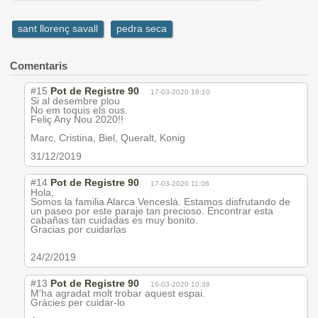
sant llorenç savall
pedra seca
Comentaris
#15
Pot de Registre 90
17-03-2020 18:10
Si al desembre plou
No em toquis els ous.
Feliç Any Nou 2020!!
Marc, Cristina, Biel, Queralt, Konig
31/12/2019
#14
Pot de Registre 90
17-03-2020 11:06
Hola,
Somos la familia Alarca Venceslá. Estamos disfrutando de
un paseo por este paraje tan precioso. Encontrar esta
cabañas tan cuidadas es muy bonito.
Gracias por cuidarlas
24/2/2019
#13
Pot de Registre 90
16-03-2020 10:38
M'ha agradat molt trobar aquest espai.
Gràcies per cuidar-lo