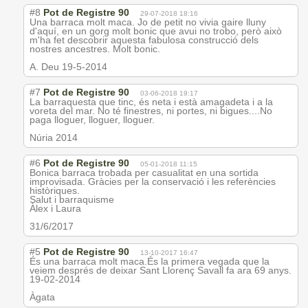
#8
Pot de Registre 90
29-07-2018 18:16
Una barraca molt maca. Jo de petit no vivia gaire lluny
d'aquí, en un gorg molt bonic que avui no trobo, però això
m'ha fet descobrir aquesta fabulosa construcció dels
nostres ancestres. Molt bonic.
A. Deu 19-5-2014
#7
Pot de Registre 90
03-06-2018 19:17
La barraquesta que tinc, és neta i està amagadeta i a la
voreta del mar. No té finestres, ni portes, ni bigues....No
paga lloguer, lloguer, lloguer.
Núria 2014
#6
Pot de Registre 90
05-01-2018 11:15
Bonica barraca trobada per casualitat en una sortida
improvisada. Gràcies per la conservació i les referències
històriques.
Salut i barraquisme
Àlex i Laura
31/6/2017
#5
Pot de Registre 90
13-10-2017 16:47
És una barraca molt maca.És la primera vegada que la
veiem després de deixar Sant Llorenç Savall fa ara 69 anys.
19-02-2014
Àgata