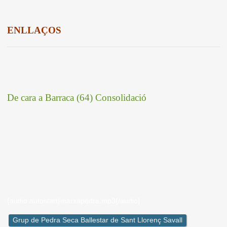
ENLLAÇOS
De cara a Barraca (64) Consolidació
{audio autostart}marxapedra.mp3{/audio}
Grup de Pedra Seca Ballestar de Sant Llorenç Savall