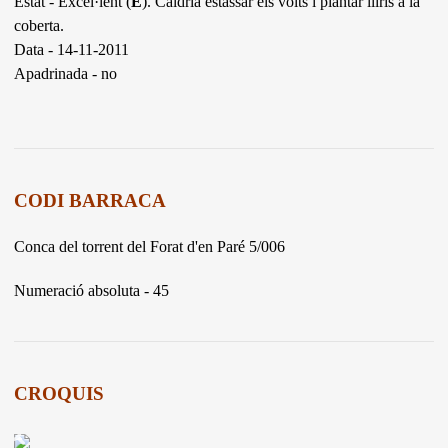
Estat - Excel·lent (
E
). Caldria estassar els volts i plantar lliris a la
coberta.
Data - 14-11-2011
Apadrinada - no
CODI BARRACA
Conca del torrent del Forat d'en Paré 5/006
Numeració absoluta - 45
CROQUIS