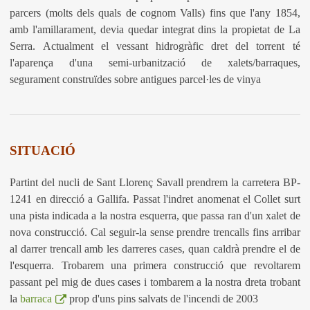
parcers (molts dels quals de cognom Valls) fins que l'any 1854,
amb l'amillarament, devia quedar integrat dins la propietat de La
Serra. Actualment el vessant hidrogràfic dret del torrent té
l'aparença d'una semi-urbanització de xalets/barraques,
segurament construïdes sobre antigues parcel·les de vinya
SITUACIÓ
Partint del nucli de Sant Llorenç Savall prendrem la carretera BP-
1241 en direcció a Gallifa. Passat l'indret anomenat el Collet surt
una pista indicada a la nostra esquerra, que passa ran d'un xalet de
nova construcció. Cal seguir-la sense prendre trencalls fins arribar
al darrer trencall amb les darreres cases, quan caldrà prendre el de
l'esquerra. Trobarem una primera construcció que revoltarem
passant pel mig de dues cases i tombarem a la nostra dreta trobant
la
barraca
prop d'uns pins salvats de l'incendi de 2003