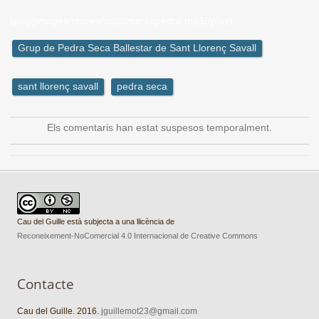
{play}images/stories/mp3/marxapedra.mp3{/play}
Grup de Pedra Seca Ballestar de Sant Llorenç Savall
sant llorenç savall
pedra seca
Els comentaris han estat suspesos temporalment.
Cau del Guille està subjecta a una llicència de
Reconeixement-NoComercial 4.0 Internacional de Creative Commons
Contacte
Cau del Guille. 2016.
jguillemot23@gmail.com