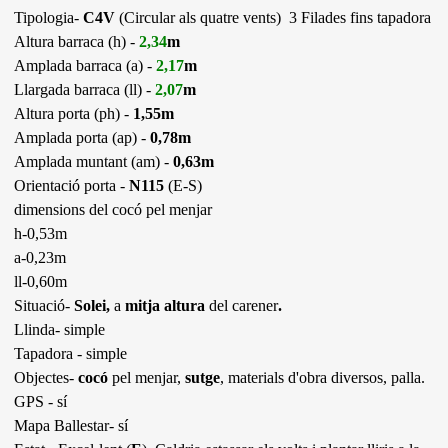
Tipologia-
C4V
(Circular als quatre vents) 3 Filades fins tapadora
Altura barraca (h) -
2,34
m
Amplada barraca (a) -
2,17
m
Llargada barraca (ll) -
2,07
m
Altura porta (ph) -
1,55m
Amplada porta (ap) -
0,78m
Amplada muntant (am) -
0,63m
Orientació porta -
N115
(E-S)
dimensions del cocó pel menjar
h-0,53m
a-0,23m
ll-0,60m
Situació-
Solei,
a
mitja altura
del carener
.
Llinda- simple
Tapadora - simple
Objectes-
cocó
pel menjar,
sutge
, materials d'obra diversos, palla.
GPS - sí
Mapa Ballestar- sí