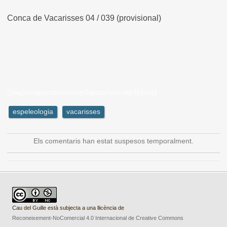
Conca de Vacarisses 04 / 039 (provisional)
{play}images/stories/mp3/giacchino.mp3{/play}
espeleologia
vacarisses
Els comentaris han estat suspesos temporalment.
Cau del Guille està subjecta a una llicència de
Reconeixement-NoComercial 4.0 Internacional de Creative Commons