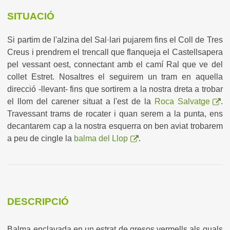
SITUACIÓ
Si partim de l'alzina del Sal·lari pujarem fins el Coll de Tres
Creus i prendrem el trencall que flanqueja el Castellsapera
pel vessant oest, connectant amb el camí Ral que ve del
collet Estret. Nosaltres el seguirem un tram en aquella
direcció -llevant- fins que sortirem a la nostra dreta a trobar
el llom del carener situat a l'est de la
Roca Salvatge
.
Travessant trams de rocater i quan serem a la punta, ens
decantarem cap a la nostra esquerra on ben aviat trobarem
a peu de cingle la
balma del Llop
.
DESCRIPCIÓ
Balma enclavada en un estrat de gresos vermells als quals