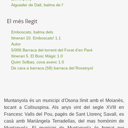
Aiguader de Dalt, balma de l'
El més llegit
Emboscats, balma dels
Itinerari 10. Emboscats! 1.1
Autor
5/006 Barraca del torrent del Forat d'en Paré
Itinerari 5. El Bosc Màgic 1.0
Quim Solbas, cova avenc 1.0
De cara a barraca (58) barraca del Rossinyol
Muntanyola és un municipi d'Osona límit amb el Moianès,
tocant a Collsuspina. Als anys vint del segle XVIII en
Francesc Valls del Pou, pagès de Sant Llorenç Savall, es
casà amb Mariàngela Terradellas, del mas homònim de
Muntanyola. El municipi de Muntanyola és format per