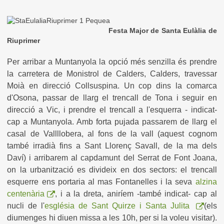
Festa Major de Santa Eulàlia de
Riuprimer
Per arribar a Muntanyola la opció més senzilla és prendre
la carretera de Monistrol de Calders, Calders, travessar
Moià en direcció Collsuspina. Un cop dins la comarca
d'Osona, passar de llarg el trencall de Tona i seguir en
direcció a Vic, i prendre el trencall a l'esquerra - indicat-
cap a Muntanyola. Amb forta pujada passarem de llarg el
casal de Vallllobera, al fons de la vall (aquest cognom
també irradià fins a Sant Llorenç Savall, de la ma dels
Daví) i arribarem al capdamunt del Serrat de Font Joana,
on la urbanització es divideix en dos sectors: el trencall
esquerre ens portaria al mas Fontanelles i la seva
alzina
centenària
, i a la dreta, aniríem -també indicat- cap al
nucli de l'
església de Sant Quirze i Santa Julita
(els
diumenges hi diuen missa a les 10h, per si la voleu visitar).