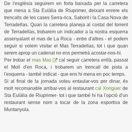
De l'església seguirem en forta baixada per la carretera
que mena a Sta Eulàlia de Riuprimer, deixant enrere els
trencalls de les cases Serra-rica, Saborit i la Casa Nova de
Terradellas. Quan la carretera planeja al costat del torrent
de Terradellas, trobarem un indicador a la nostra esquerra
assenyalant el mas de La Roca - entre d'altres - el podem
seguir si volem visitar el Mas Terradellas, tot i que quan
serem aprop un cadenat no ens permetrà acostar-nos-hi.
Per trobar el
mas Mas
cal seguir carretera enllà, passat
el Molí d'en Roca, i trobarem un trencall de pista a
l'esquerra - també indicat - que ens hi mena en poc temps.
Si al final de la jornada voleu entaular-vos per dinar, és
molt recomanable arribar-vos al restaurant
cal Xoriguer
de
Sta Eulàlia de Riuprimer- tot i que també hi ha l'opció d'un
restaurant sense nom a tocar de la zona esportiva de
Muntanyola.