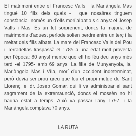
El matrimoni entre el Francesc Valls i la Mariàngela Mas
tingué 10 fills dels quals - i que nosaltres tinguem
constància- només un d'ells morí albat als 4 anys: el Josep
Valls i Mas. És un fet sorprenent, doncs la majoria de
matrimonis d'aquest període solien perdre entre un terç i la
meitat dels fills albats. La mare del Francesc Valls del Pou
i Terradellas traspassà el 1785 a una edat molt provecta
per l'època: 80 anys! mentre que ell ho féu deu anys més
tard -el 1795- amb 69 anys. La filla de Munyanyola, la
Mariàngela Mas i Vila, morí d'un accident indeterminat,
però devia ser prou greu que fou el propi metge de Sant
Llorenç, el dr. Josep Gomar, qui li va administrar el sant
sagrament de la extremaunció, doncs el mossèn no hi
hauria estat a temps. Això va passar l'any 1797, i la
Mariàngela comptava 70 anys.
LA RUTA