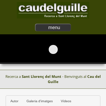
menu
Recerca a
Sant Llorenç del Munt
- Benvinguts al
Cau del
Guille
Autor
Galeria d'imatges
Vídeos