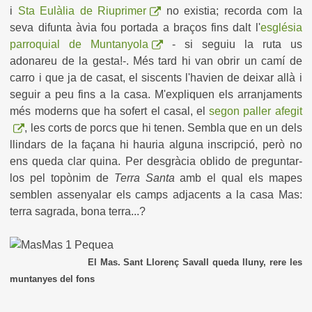
i
Sta Eulàlia de Riuprimer
no existia; recorda com la
seva difunta àvia fou portada a braços fins dalt l'
església
parroquial de Muntanyola
- si seguiu la ruta us
adonareu de la gesta!-. Més tard hi van obrir un camí de
carro i que ja de casat, el siscents l'havien de deixar allà i
seguir a peu fins a la casa. M'expliquen els arranjaments
més moderns que ha sofert el casal, el
segon paller afegit
, les corts de porcs que hi tenen. Sembla que en un dels
llindars de la façana hi hauria alguna inscripció, però no
ens queda clar quina. Per desgràcia oblido de preguntar-
los pel topònim de
Terra Santa
amb el qual els mapes
semblen assenyalar els camps adjacents a la casa Mas:
terra sagrada, bona terra...?
El Mas. Sant Llorenç Savall queda lluny, rere les
muntanyes del fons