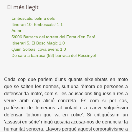
El més llegit
Emboscats, balma dels
Itinerari 10. Emboscats! 1.1
Autor
5/006 Barraca del torrent del Forat d'en Paré
Itinerari 5. El Bosc Màgic 1.0
Quim Solbas, cova avenc 1.0
De cara a barraca (58) barraca del Rossinyol
Cada cop que parlem d'uns quants eixelebrats en moto
que se salten les normes, surt una rèmora de persones a
defensar 'la moto', com si les acusacions tinguessin res a
veure amb cap afició concreta. És com si pel cas,
parléssim de temeraris al volant i a canvi volguéssim
defensar 'tothom que va en cotxe'. Si critiquéssim un
'assassí en sèrie' ningú gosaria acusar-nos de denunciar la
humanitat sencera. Llavors perquè aquest corporativisme a