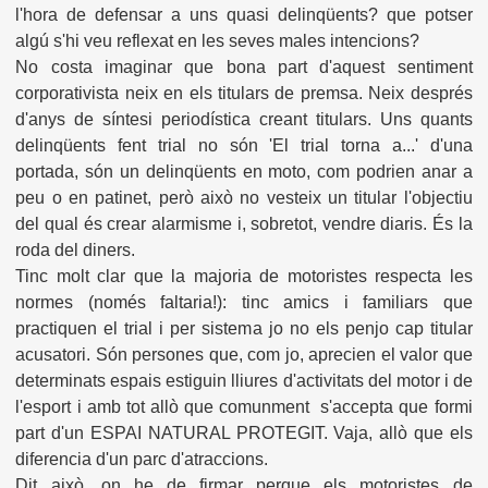
l'hora de defensar a uns quasi delinqüents? que potser
algú s'hi veu reflexat en les seves males intencions?
No costa imaginar que bona part d'aquest sentiment
corporativista neix en els titulars de premsa. Neix després
d'anys de
síntesi periodística
cr
e
ant
titulars. Uns quants
delinqüents fent trial no són 'El trial torna a...' d'una
portada, són un delinqüents en moto, com podrien anar a
peu o en patinet, però això no vesteix un titular l'objectiu
del qual és crear alarmisme i, sobretot, vendre diaris. És la
roda del diners.
Tinc molt clar que la majoria de motoristes respecta les
normes (només faltaria!): tinc amics i familiars que
practiquen el trial i per sistem
a
jo no els penjo cap titular
acusatori. Són persones que, com jo, aprecien el valor que
determinats espais estiguin lliures d'activitats del motor i de
l'esport i amb tot allò que comunment s'accepta que formi
part d'un ESPAI NATURAL PROTEGIT. Vaja, allò que els
diferencia d'un parc d'atraccions.
Dit això, on he de firmar perque els motoristes de