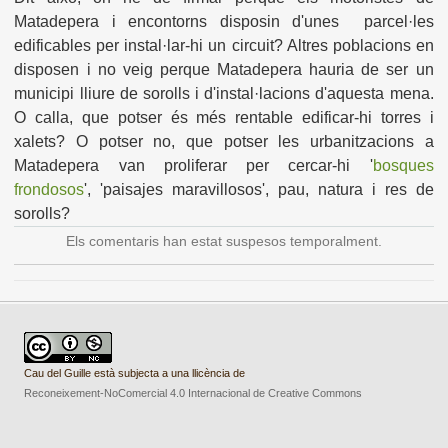
Matadepera i encontorns disposin d'unes parcel·les
edificables per instal·lar-hi un circuit? Altres poblacions en
disposen i no veig perque Matadepera hauria de ser un
municipi lliure de sorolls i d'instal·lacions d'aquesta mena.
O calla, que potser és més rentable edificar-hi torres i
xalets? O potser no, que potser les urbanitzacions a
Matadepera van proliferar per cercar-hi '
bosques
frondosos
', 'paisajes marav
illosos',
pau, natura i res de
sorolls?
Els comentaris han estat suspesos temporalment.
Cau del Guille està subjecta a una llicència de
Reconeixement-NoComercial 4.0 Internacional de Creative Commons