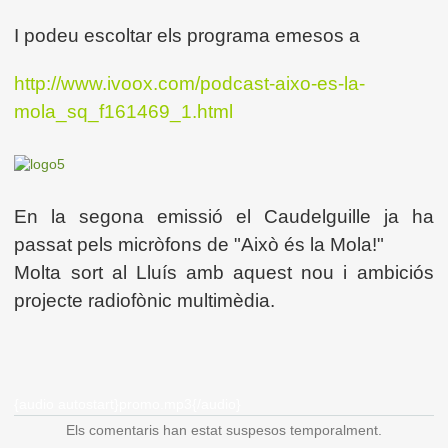
I podeu escoltar els programa emesos a
http://www.ivoox.com/podcast-aixo-es-la-
mola_sq_f161469_1.html
En la segona emissió el Caudelguille ja ha
passat pels micròfons de "Això és la Mola!"
Molta sort al Lluís amb aquest nou i ambiciós
projecte radiofònic multimèdia.
{audio autostart}promo.mp3{/audio}
Els comentaris han estat suspesos temporalment.