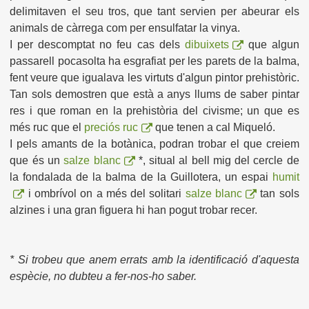
delimitaven el seu tros, que tant servien per abeurar els
animals de càrrega com per ensulfatar la vinya.
I per descomptat no feu cas dels
dibuixets
que algun
passarell pocasolta ha esgrafiat per les parets de la balma,
fent veure que igualava les virtuts d'algun pintor prehistòric.
Tan sols demostren que està a anys llums de saber pintar
res i que roman en la prehistòria del civisme; un que es
més ruc que el
preciós ruc
que tenen a cal Miqueló.
I pels amants de la botànica, podran trobar el que creiem
que és un
salze blanc
*, situal al bell mig del cercle de
la fondalada de la balma de la Guillotera, un espai
humit
i ombrívol on a més del solitari
salze blanc
tan sols
alzines i una gran figuera hi han pogut trobar recer.
* Si trobeu que anem errats amb la identificació d'aquesta
espècie, no dubteu a fer-nos-ho saber.