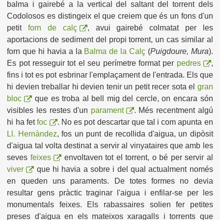
balma i gairebé a la vertical del saltant del torrent dels
Codolosos es distingeix el que creiem que és un fons d'un
petit
forn de calç
, avui gairebé colmatat per les
aportacions de sediment del propi torrent, un cas similar al
forn que hi havia a la
Balma de la Calç
(
Puigdoure, Mura
).
Es pot resseguir tot el seu perímetre format per
pedres
,
fins i tot es pot esbrinar l'emplaçament de l'entrada. Els que
hi devien treballar hi devien tenir un petit recer sota el
gran
bloc
que es troba al bell mig del cercle, on encara són
visibles les restes d'un
parament
. Més recentment algú
hi ha fet
foc
. No es pot descartar que tal i com apunta en
Ll. Hernàndez
, fos un punt de recollida d'aigua, un dipòsit
d'aigua tal volta destinat a servir al vinyataires que amb les
seves
feixes
envoltaven tot el torrent, o bé per servir al
viver
que hi havia a sobre i del qual actualment només
en queden uns paraments. De totes formes no devia
resultar gens pràctic traginar l'aigua i enfilar-se per les
monumentals feixes. Els rabassaires solien fer petites
preses d'aigua en els mateixos xaragalls i torrents que