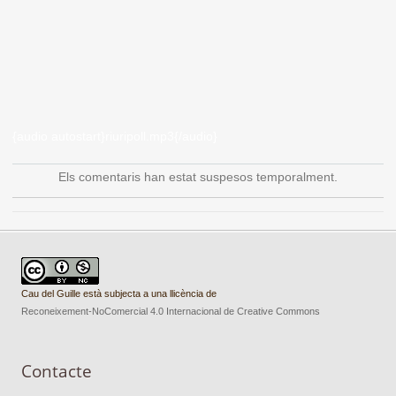
{audio autostart}riuripoll.mp3{/audio}
Els comentaris han estat suspesos temporalment.
Cau del Guille està subjecta a una llicència de
Reconeixement-NoComercial 4.0 Internacional de Creative Commons
Contacte