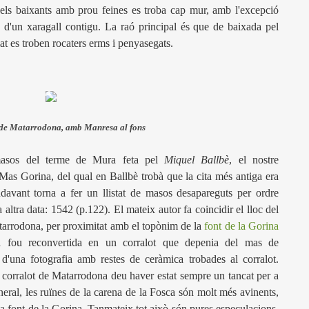
pels baixants amb prou feines es troba cap mur, amb l'excepció
a d'un xaragall contigu. La raó principal és que de baixada pel
iat es troben rocaters erms i penyasegats.
 de Matarrodona, amb Manresa al fons
 masos del terme de Mura feta pel
Miquel Ballbè
, el nostre
 Mas Gorina, del qual en Ballbè trobà que la cita més antiga era
davant torna a fer un llistat de masos desapareguts per ordre
 altra data: 1542 (p.122). El mateix autor fa coincidir el lloc del
atarrodona, per proximitat amb el topònim de la
font de la Gorina
ia fou reconvertida en un corralot que depenia del mas de
'una fotografia amb restes de ceràmica trobades al corralot.
 corralot de Matarrodona deu haver estat sempre un tancat per a
general, les ruïnes de la carena de la Fosca són molt més avinents,
ta font de la Gorina. Tanmateix tot això són pures especulacions,