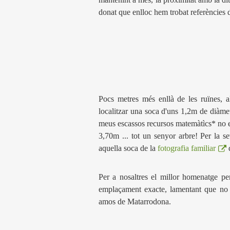
donat que enlloc hem trobat referències
Pocs metres més enllà de les ruïnes, 
localitzar una soca d'uns 1,2m de diàmet
meus escassos recursos matemàtìcs* no e
3,70m ... tot un senyor arbre! Per la 
aquella soca de la
fotografia familiar
d
Per a nosaltres el millor homenatge per
emplaçament exacte, lamentant que no a
amos de Matarrodona.