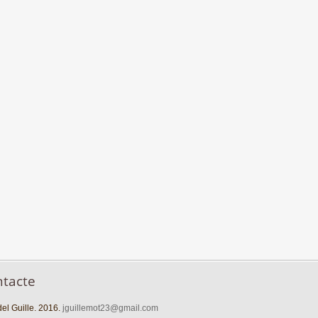
ntacte
el Guille. 2016.
jguillemot23@gmail.com