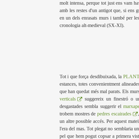
molt intensa, perque tot just ens vam ha
amb les restes d'un antigot que, si ens g
en un dels enrasats murs i també per les 
cronologia alt-medieval (SX-XI).
Tot i que força desdibuixada, la
PLAN
estances, totes convenientment alineades
que han quedat més mal parats. Els murs 
verticals
suggereix un finestró o un 
desgastades sembla suggerir el
marxap
trobem mostres de
pedres escairades
un altre possible accés. Per aquest matei
l'era del mas. Tot plegat no semblaria 
pel que hem pogut copsar a primera vista