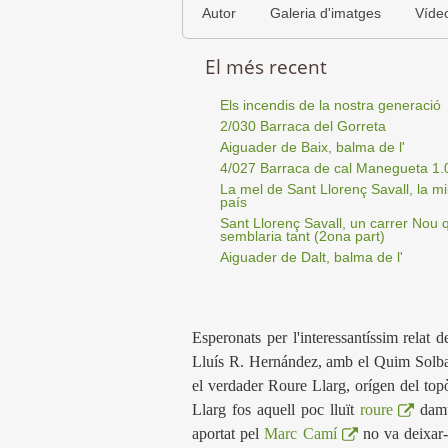
Autor
Galeria d'imatges
Víde
El més recent
Els incendis de la nostra generació
2/030 Barraca del Gorreta
Aiguader de Baix, balma de l'
4/027 Barraca de cal Manegueta 1.
La mel de Sant Llorenç Savall, la mil
país
Sant Llorenç Savall, un carrer Nou 
semblaria tant (2ona part)
Aiguader de Dalt, balma de l'
Esperonats per l'interessantíssim rela
Lluís R. Hernández, amb el Quim Solbas 
el verdader Roure Llarg, orígen del to
Llarg fos aquell poc lluït
roure
damun
aportat pel
Marc Camí
no va deixar-n