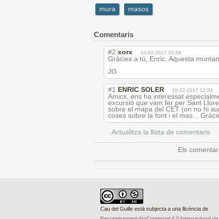
mura
masos
Comentaris
#2
xorx
10-02-2017 23:58
Gràcies a tú, Enric. Aquesta munta
JG
#1
ENRIC SOLER
10-02-2017 12:54
Amics, ens ha interessat especialme
excursió que vam fer per Sant Lloren
sobre el mapa del CET (on no hi sur
coses sobre la font i el mas... Gràci
Actualitza la llista de comentaris
Els comentar
Cau del Guille està subjecta a una llicència de
Reconeixement-NoComercial 4.0 Internacional de