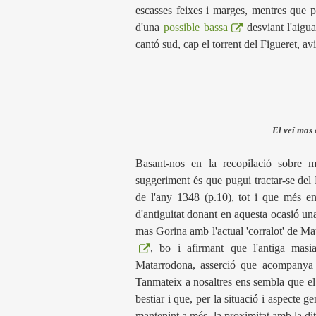
escasses feixes i marges, mentres que 
d'una
possible bassa
desviant l'aigu
cantó sud, cap el torrent del Figueret, av
El veí mas
Basant-nos en la recopilació sobre
suggeriment és que pugui tractar-se del
de l'any 1348 (p.10), tot i que més en
d'antiguitat donant en aquesta ocasió una
mas Gorina amb l'actual 'corralot' de M
, bo i afirmant que l'antiga mas
Matarrodona, asserció que acompanya d
Tanmateix a nosaltres ens sembla que el
bestiar i que, per la situació i aspecte 
mantenint a més, la proximitat amb la di