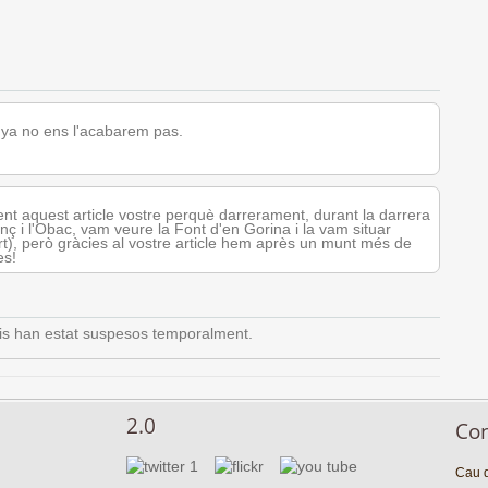
nya no ens l'acabarem pas.
nt aquest article vostre perquè darrerament, durant la darrera
ç i l'Obac, vam veure la Font d'en Gorina i la vam situar
t), però gràcies al vostre article hem après un munt més de
es!
is han estat suspesos temporalment.
2.0
Co
Cau d