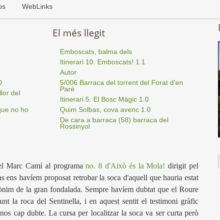
os
WebLinks
El més llegit
Emboscats, balma dels
Itinerari 10. Emboscats! 1.1
Autor
0
5/006 Barraca del torrent del Forat d'en
Paré
lor del
Itinerari 5. El Bosc Màgic 1.0
que no ho
Quim Solbas, cova avenc 1.0
De cara a barraca (58) barraca del
Rossinyol
t del Marc Camí al programa
no. 8 d'Això és la Mola!
dirigit pel
ens havíem proposat retrobar la soca d'aquell que hauria estat
pònim de la gran fondalada. Sempre havíem dubtat que el Roure
t la roca del Sentinella, i en aquest sentit el testimoni gràfic
os cap dubte. La cursa per localitzar la soca va ser curta però