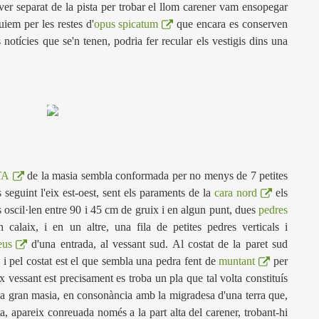
ver separat de la pista per trobar el llom carener vam ensopegar
uiem per les restes d'
opus spicatum
que encara es conserven
notícies que se'n tenen, podria fer recular els vestigis dins una
TA
de la masia sembla conformada per no menys de 7 petites
 seguint l'eix est-oest, sent els paraments de la
cara nord
els
oscil·len entre 90 i 45 cm de gruix i en algun punt, dues
pedres
calaix, i en un altre, una fila de petites pedres verticals i
eus
d'una entrada, al vessant sud. Al costat de la paret sud
, i pel costat est el que sembla una pedra fent de
muntant
per
x vessant est precisament es troba un pla que tal volta constituís
una gran masia, en consonància amb la migradesa d'una terra que,
, apareix conreuada només a la part alta del carener, trobant-hi