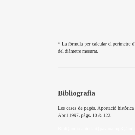
* La fòrmula per calcular el perímetre d
del diàmetre mesurat.
Bibliografia
Les cases de pagès. Aportació histò
Abril 1997. pàgs. 10 & 122.
Bibli{audio autostart}pavana.mp3{/aud