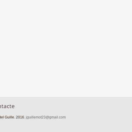
ntacte
el Guille. 2016.
jguillemot23@gmail.com