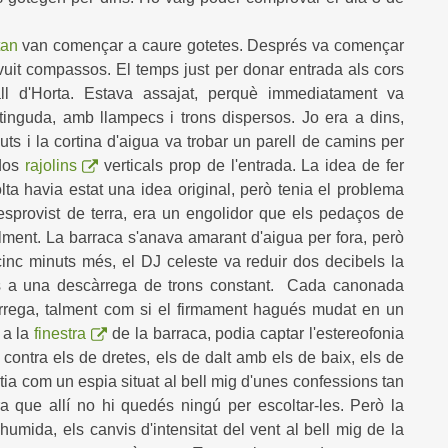
tan
van començar a caure gotetes. Després va començar
 vuit compassos. El temps just per donar entrada als cors
ll d'Horta. Estava assajat, perquè immediatament va
tinguda, amb llampecs i trons dispersos. Jo era a dins,
nuts i la cortina d'aigua va trobar un parell de camins per
 dos
rajolins
verticals prop de l'entrada. La idea de fer
lta havia estat una idea original, però tenia el problema
desprovist de terra, era un engolidor que els pedaços de
ment. La barraca s'anava amarant d'aigua per fora, però
 cinc minuts més, el DJ celeste va reduir dos decibels la
as a una descàrrega de trons constant. Cada canonada
rrega, talment com si el firmament hagués mudat en un
i a la
finestra
de la barraca, podia captar l'estereofonia
 contra els de dretes, els de dalt amb els de baix, els de
ntia com un espia situat al bell mig d'unes confessions tan
 que allí no hi quedés ningú per escoltar-les. Però la
 humida, els canvis d'intensitat del vent al bell mig de la