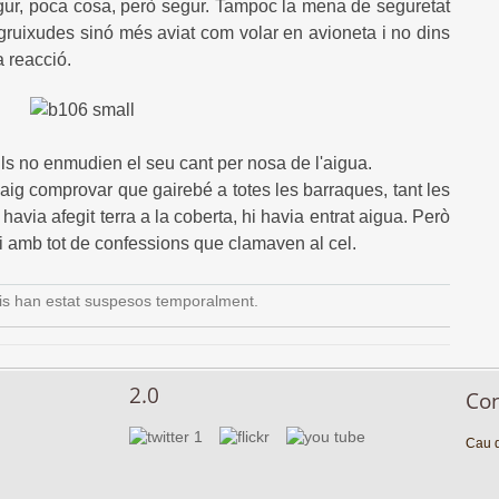
segur, poca cosa, però segur. Tampoc la mena de seguretat
gruixudes sinó més aviat com volar en avioneta i no dins
 reacció.
ls no enmudien el seu cant per nosa de l'aigua.
aig comprovar que gairebé a totes les barraques, tant les
avia afegit terra a la coberta, hi havia entrat aigua. Però
 i amb tot de confessions que clamaven al cel.
is han estat suspesos temporalment.
2.0
Co
Cau d