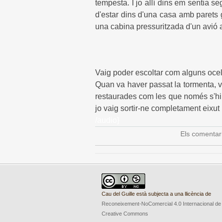
tempesta. I jo allí dins em sentia 
d'estar dins d'una casa amb parets 
una cabina pressuritzada d'un avió a
Vaig poder escoltar com alguns ocel
Quan va haver passat la tormenta, v
restaurades com les que només s'hi h
jo vaig sortir-ne completament eixut
/audio}
Els comentar
Cau del Guille està subjecta a una llicència de
Reconeixement-NoComercial 4.0 Internacional de
Creative Commons