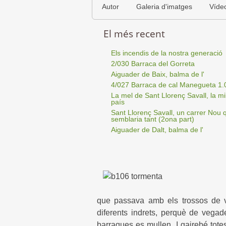
Autor
Galeria d'imatges
Víde
El més recent
Els incendis de la nostra generació
2/030 Barraca del Gorreta
Aiguader de Baix, balma de l'
4/027 Barraca de cal Manegueta 1.
La mel de Sant Llorenç Savall, la mil
país
Sant Llorenç Savall, un carrer Nou 
semblaria tant (2ona part)
Aiguader de Dalt, balma de l'
que passava amb els trossos de v
diferents indrets, perquè de vegad
barraques es mullen. I gairebé tot