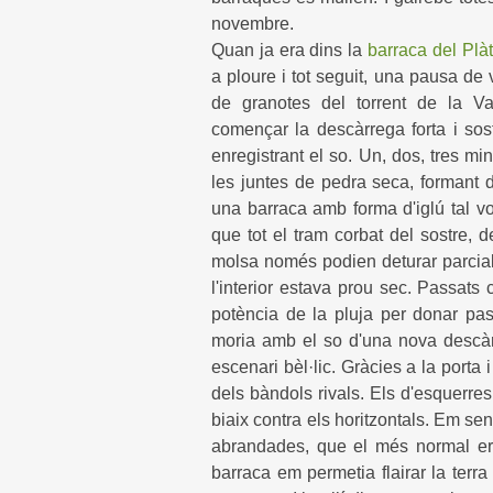
novembre.
Quan ja era dins la
barraca del Plà
a ploure i tot seguit, una pausa de
de granotes del torrent de la Va
començar la descàrrega forta i sos
enregistrant el so. Un, dos, tres mi
les juntes de pedra seca, formant
una barraca amb forma d'iglú tal vo
que tot el tram corbat del sostre, 
molsa només podien deturar parcial
l'interior estava prou sec. Passats
potència de la pluja per donar p
moria amb el so d'una nova descà
escenari bèl·lic. Gràcies a la porta 
dels bàndols rivals. Els d'esquerres
biaix contra els horitzontals. Em se
abrandades, que el més normal era
barraca em permetia flairar la terra