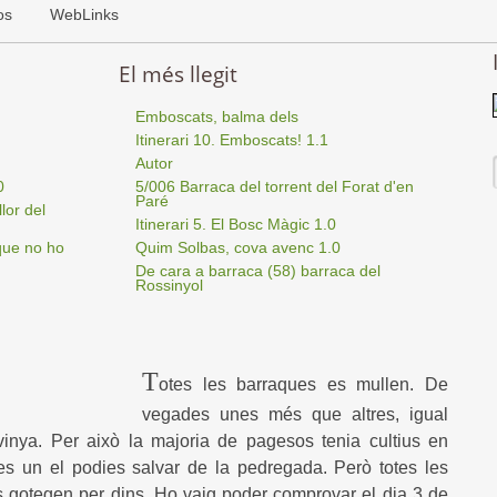
os
WebLinks
El més llegit
Emboscats, balma dels
Itinerari 10. Emboscats! 1.1
Autor
0
5/006 Barraca del torrent del Forat d'en
Paré
lor del
Itinerari 5. El Bosc Màgic 1.0
que no ho
Quim Solbas, cova avenc 1.0
De cara a barraca (58) barraca del
Rossinyol
T
otes les barraques es mullen. De
vegades unes més que altres, igual
inya. Per això la majoria de pagesos tenia cultius en
es un el podies salvar de la pedregada. Però totes les
es gotegen per dins. Ho vaig poder comprovar el dia 3 de