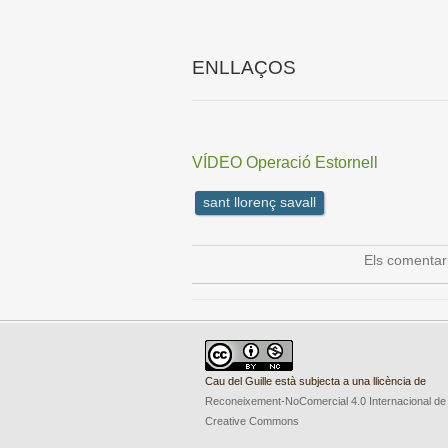
ENLLAÇOS
VÍDEO Operació Estornell
sant llorenç savall
Els comentar
Cau del Guille està subjecta a una llicència de
Reconeixement-NoComercial 4.0 Internacional de
Creative Commons