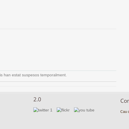
is han estat suspesos temporalment.
2.0
Co
Cau d