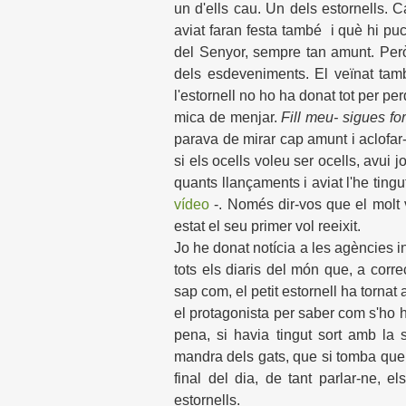
un d'ells cau. Un dels estornells.
aviat faran festa també i què hi puc
del Senyor, sempre tan amunt. Però
dels esdeveniments. El veïnat tam
l'estornell no ho ha donat tot per pe
mica de menjar.
Fill meu- sigues fo
parava de mirar cap amunt i aclofar-
si els ocells voleu ser ocells, avui 
quants llançaments i aviat l'he tingu
vídeo
-. Només dir-vos que el molt v
estat el seu primer vol reeixit.
Jo he donat notícia a les agències i
tots els diaris del món que, a corr
sap com, el petit estornell ha tornat 
el protagonista per saber com s'ho hav
pena, si havia tingut sort amb la
mandra dels gats, que si tomba que 
final del dia, de tant parlar-ne, 
estornells.