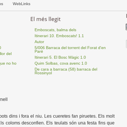
os
WebLinks
El més llegit
Emboscats, balma dels
Itinerari 10. Emboscats! 1.1
Autor
0
5/006 Barraca del torrent del Forat d'en
Paré
lor del
Itinerari 5. El Bosc Màgic 1.0
que no ho
Quim Solbas, cova avenc 1.0
De cara a barraca (58) barraca del
Rossinyol
bots dins i fora el niu. Les cueretes fan piruetes. Els molt
ls coloms desconfien. Els teulats són una festa fins que