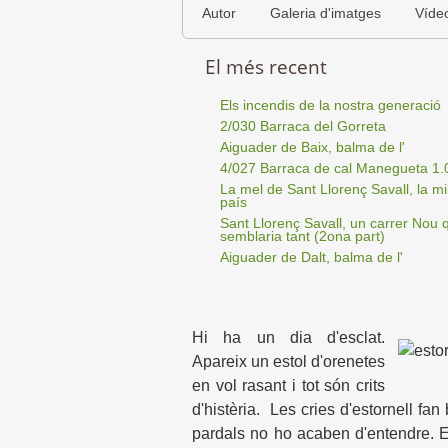
Autor
Galeria d'imatges
Víde
El més recent
Els incendis de la nostra generació
2/030 Barraca del Gorreta
Aiguader de Baix, balma de l'
4/027 Barraca de cal Manegueta 1.
La mel de Sant Llorenç Savall, la mil
país
Sant Llorenç Savall, un carrer Nou 
semblaria tant (2ona part)
Aiguader de Dalt, balma de l'
Hi ha un dia d'esclat.
Apareix un estol d'orenetes
en vol rasant i tot són crits
d'histèria. Les cries d'estornell fan 
pardals no ho acaben d'entendre. E