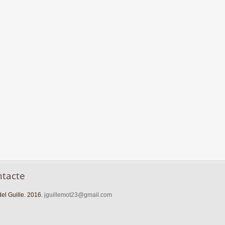
ntacte
el Guille. 2016.
jguillemot23@gmail.com