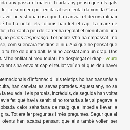
 Cada any passa el mateix. I cada any penso que els gats
 fer jo, si no em puc enfilar al seu teulat damunt la Casa
 avui he vist una cosa que ha canviat el decurs rutinari
bé ho ha notat, els coloms han tret el cap. La mare de
rdut, i baixant a peu de carrer ha regalat el menut amb una
rt, no perdis l'esperança
. I el pobre s'ho ha empassat i no
se, com si encara fos dins el niu. Així que he pensat que
jo a tu t'he de dur a dalt. M'hi he acostat amb un drap. Uns
t. M'he enfilat al meu teulat i he desplegat el drap -
veure
alent s'ha envolat cap el teulat veí en el que deu haver
nternacionals d'informació i els teletips ho han transmès a
ecuita, han canviat les seves portades. Aquest any, no se
a la teulada. I els pardals, incrèduls, de seguida han voltat
ia fet, què havia sentit, si ho tornaria a fer, si pagava la
 sobtada calor sahariana de maig que impedia llevar la
gira. Tot era fer preguntes i més preguntes. Segur que al
els oients han acabat pensant que ells també volien ser