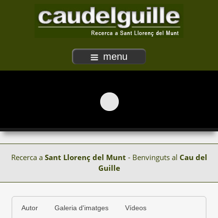
menu
Recerca a
Sant Llorenç del Munt
- Benvinguts al
Cau del
Guille
Autor
Galeria d'imatges
Vídeos