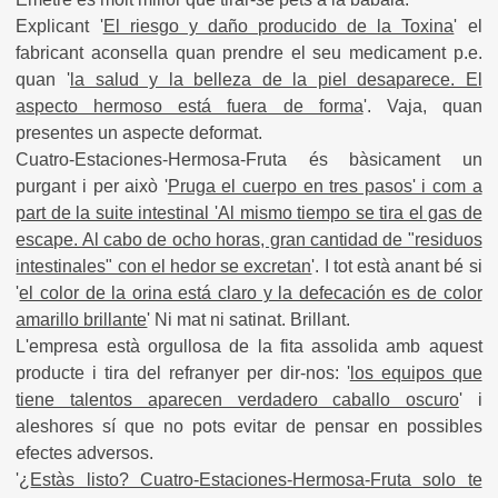
Explicant '
El riesgo y daño producido de la Toxina
' el
fabricant aconsella quan prendre el seu medicament p.e.
quan '
la salud y la belleza de la piel desaparece. El
aspecto hermoso está fuera de forma
'. Vaja, quan
presentes un aspecte deformat.
Cuatro-Estaciones-Hermosa-Fruta és bàsicament un
purgant i per això '
Pruga el cuerpo en tres pasos' i com a
part de la suite intestinal 'Al mismo tiempo se tira el gas de
escape. Al cabo de ocho horas, gran cantidad de "residuos
intestinales" con el hedor se excretan
'. I tot està anant bé si
'
el color de la orina está claro y la defecación es de color
amarillo brillante
' Ni mat ni satinat. Brillant.
L'empresa està orgullosa de la fita assolida amb aquest
producte i tira del refranyer per dir-nos: '
los equipos que
tiene talentos aparecen verdadero caballo oscuro
' i
aleshores sí que no pots evitar de pensar en possibles
efectes adversos.
'¿
Estàs listo? Cuatro-Estaciones-Hermosa-Fruta solo te