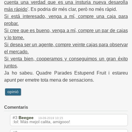
cuenta una verdad que es una insturia nueva desarolla
más rápido
'. Es podria dir més clar, però no més ràpid.
Si está interesado, venga a mí, compre una caja para
probar.
Si cree que es bueno, venga a mí, compre un par de cajas
y lo tome.
Si desea ser un agente, compre veinte cajas para observar
el mercado.
Si venta bien, cooperamos y conseguimos un gran éxito
juntos
.
Ja ho sabeu. Quadre Parades Estupend Fruit i estareu
apunt per emetre tota mena de sensacions.
opinió
Comentaris
#3
Beegee
19-09-2019 10:15
:lol: Más mejol calita, amigooo!