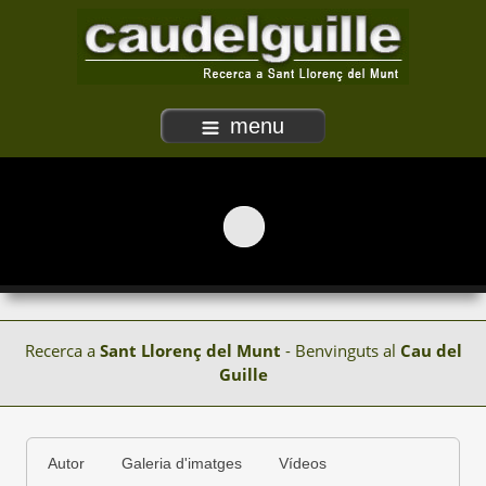
menu
Recerca a
Sant Llorenç del Munt
- Benvinguts al
Cau del
Guille
Autor
Galeria d'imatges
Vídeos