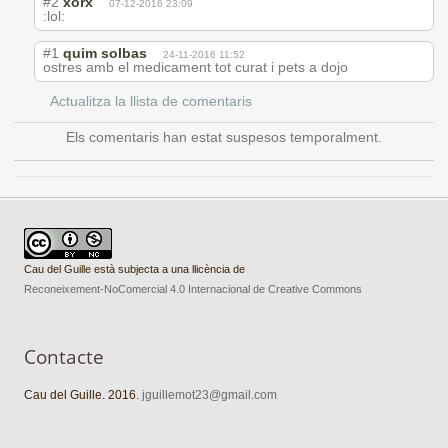
#2
xorx
07-12-2016 23:09
:lol:
#1
quim solbas
24-11-2016 11:52
ostres amb el medicament tot curat i pets a dojo
Actualitza la llista de comentaris
Els comentaris han estat suspesos temporalment.
Cau del Guille està subjecta a una llicència de
Reconeixement-NoComercial 4.0 Internacional de Creative Commons
Contacte
Cau del Guille. 2016.
jguillemot23@gmail.com