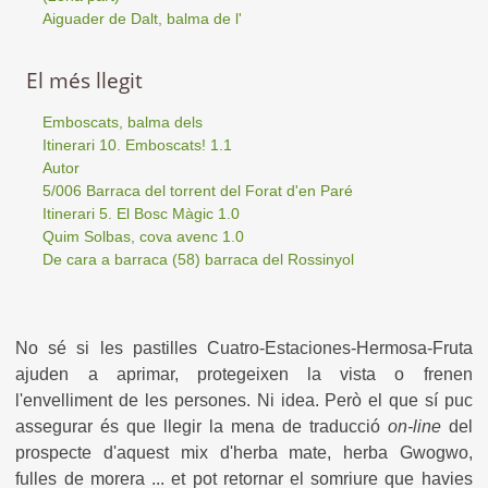
Aiguader de Dalt, balma de l'
El més llegit
Emboscats, balma dels
Itinerari 10. Emboscats! 1.1
Autor
5/006 Barraca del torrent del Forat d'en Paré
Itinerari 5. El Bosc Màgic 1.0
Quim Solbas, cova avenc 1.0
De cara a barraca (58) barraca del Rossinyol
No sé si les pastilles Cuatro-Estaciones-Hermosa-Fruta
ajuden a aprimar, protegeixen la vista o frenen
l'envelliment de les persones. Ni idea. Però el que sí puc
assegurar és que llegir la mena de traducció
on-line
del
prospecte d'aquest mix d'herba mate, herba Gwogwo,
fulles de morera ... et pot retornar el somriure que havies