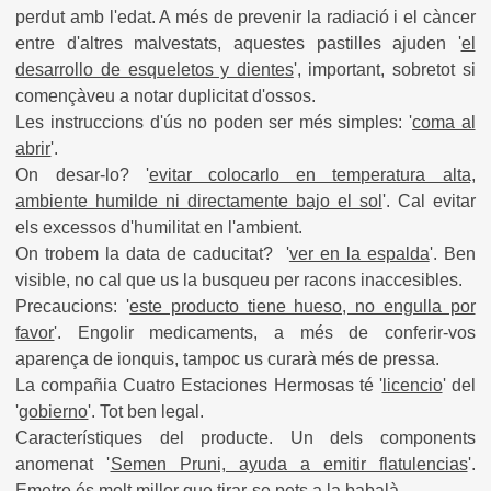
perdut amb l'edat. A més de prevenir la radiació i el càncer
entre d'altres malvestats, aquestes pastilles ajuden '
el
desarrollo de esqueletos y dientes
', important, sobretot si
començàveu a notar duplicitat d'ossos.
Les instruccions d'ús no poden ser més simples: '
coma al
abrir
'.
On desar-lo? '
evitar colocarlo en temperatura alta,
ambiente humilde ni directamente bajo el sol
'. Cal evitar
els excessos d'humilitat en l'ambient.
On trobem la data de caducitat? '
ver en la espalda
'. Ben
visible, no cal que us la busqueu per racons inaccesibles.
Precaucions: '
este producto tiene hueso, no engulla por
favor
'. Engolir medicaments, a més de conferir-vos
aparença de ionquis, tampoc us curarà més de pressa.
La compañia Cuatro Estaciones Hermosas té '
licencio
' del
'
gobierno
'. Tot ben legal.
Característiques del producte. Un dels components
anomenat '
Semen Pruni, ayuda a emitir flatulencias
'.
Emetre és molt millor que tirar-se pets a la babalà.