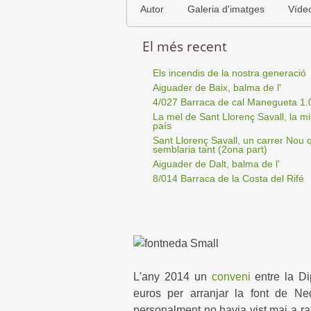
Autor
Galeria d'imatges
Víde
El més recent
Els incendis de la nostra generació
Aiguader de Baix, balma de l'
4/027 Barraca de cal Manegueta 1.
La mel de Sant Llorenç Savall, la mil
país
Sant Llorenç Savall, un carrer Nou 
semblaria tant (2ona part)
Aiguader de Dalt, balma de l'
8/014 Barraca de la Costa del Rifé
L'any 2014 un
conveni
entre la Di
euros per arranjar la font de N
personalment no havia vist mai a raj