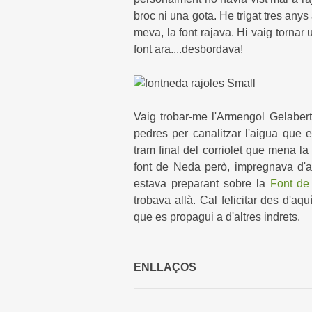
broc ni una gota. He trigat tres anys
meva, la font rajava. Hi vaig tornar
font ara....desbordava!
Vaig trobar-me l'Armengol
Gelabert
pedres per canalitzar l'aigua que e
tram final del corriolet que mena la
font de Neda però, impregnava d'ale
estava preparant sobre la
Font de
trobava allà. Cal felicitar des d'aqu
que es propagui a d'altres indrets.
ENLLAÇOS