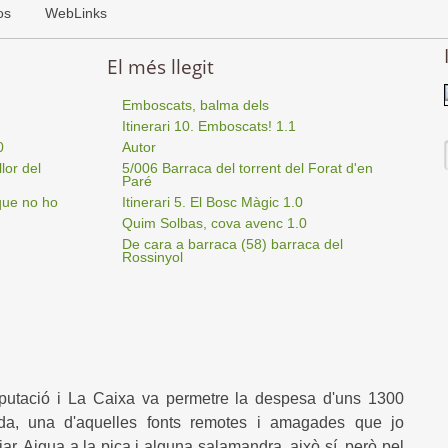
os
WebLinks
El més llegit
Emboscats, balma dels
Itinerari 10. Emboscats! 1.1
0
Autor
lor del
5/006 Barraca del torrent del Forat d'en
Paré
que no ho
Itinerari 5. El Bosc Màgic 1.0
Quim Solbas, cova avenc 1.0
De cara a barraca (58) barraca del
Rossinyol
putació i La Caixa va permetre la despesa d'uns 1300
eda, una d'aquelles fonts remotes i amagades que jo
ar. Aigua a la pica i alguna salamandra, això sí, però pel