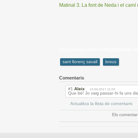
Matinal 3. La font de Neda i el camí
{play}images/stories/mp3/portada.m
sant llorenç savall
breus
Comentaris
#1
Aleix
10-04-2017 11:03
Que bé! Jo vaig passar-hi fa uns die
Actualitza la llista de comentaris
Els comentar