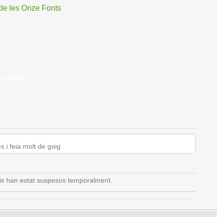
 de les Onze Fonts
p3{/play}
s i feia molt de goig
is han estat suspesos temporalment.