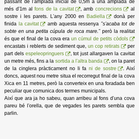
passant de l'amplada inicial de 0,5m a una amplada de
més d'1m al
fons de la cavitat
, amb
concrecions
al
sostre i les parets. L'any 2000 en
Badiella
donà per
finida
la cavitat
amb aquesta ressenya
"s'acaba tot de
sobte en una petita cúpula de roca mare."
però la realitat
és que el final de la cova era
un cúmul de petits còdols
encastats i reblerts de sediment que,
un cop retirats
per
part dels
espeleopringuers
, tot just allargaven la cavitat
un metre més, fins a la
sortida a l'altra banda
, on la paret
de la cinglera pràcticament no li fa
ni de sostre
. Així
doncs, aquest nou metre situa el recorregut final de la cova
Xica en 11 metres, però la converteix en una foradada ben
peculiar que comunica dos termes municipals.
Així que ara ja ho sabeu, quan arribeu al fons d'una cova
pareu bé l'orella, que de vegades les parets sembla que
parlin.