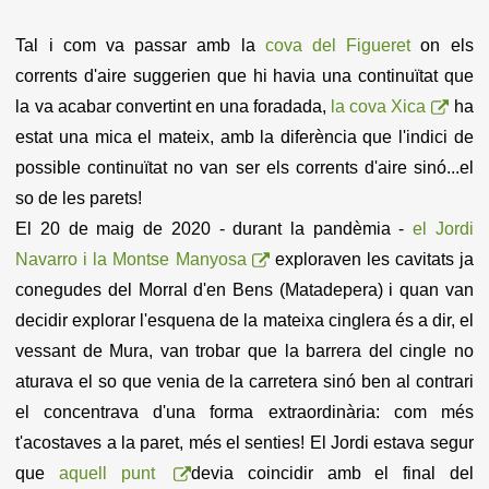
Tal i com va passar amb la
cova del Figueret
on els
corrents d'aire suggerien que hi havia una continuïtat que
la va acabar convertint en una foradada,
la cova Xica
ha
estat una mica el mateix, amb la diferència que l'indici de
possible continuïtat no van ser els corrents d'aire sinó...el
so de les parets!
El 20 de maig de 2020 - durant la pandèmia -
el Jordi
Navarro i la Montse Manyosa
exploraven les cavitats ja
conegudes del Morral d'en Bens (Matadepera) i quan van
decidir explorar l'esquena de la mateixa cinglera és a dir, el
vessant de Mura, van trobar que la barrera del cingle no
aturava el so que venia de la carretera sinó ben al contrari
el concentrava d'una forma extraordinària: com més
t'acostaves a la paret, més el senties!
El Jordi estava segur
que
aquell punt
devia coincidir amb el final del