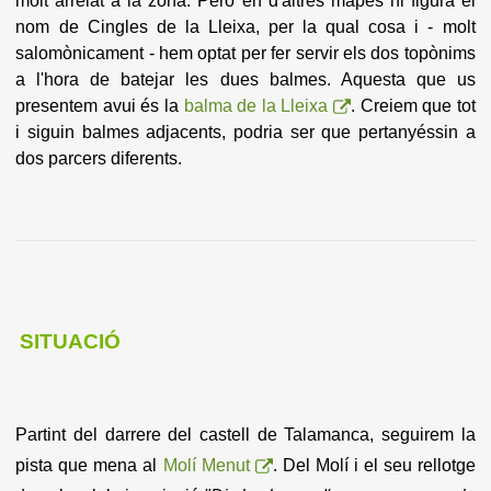
molt arrelat a la zona. Però en d'altres mapes hi figura el
nom de Cingles de la Lleixa, per la qual cosa i - molt
salomònicament - hem optat per fer servir els dos topònims
a l'hora de batejar les dues balmes. Aquesta que us
presentem avui és la
balma de la Lleixa
. Creiem que tot
i siguin balmes adjacents, podria ser que pertanyéssin a
dos parcers diferents.
SITUACIÓ
Partint del darrere del castell de Talamanca, seguirem la
pista que mena al
Molí Menut
. Del Molí i el seu rellotge