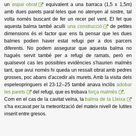
un
espai obrat
equivalent a una barraca (1,5 x 1,5m)
amb dues parets paral·leles que no atenyen al sostre, tal
volta només buscant de fer un recer pel vent. El fet que
aquesta balma també aculli
una construcció
de petites
dimensions és el factor que ens fa pensar que les dues
balmes podien haver estat refugi per a dos parcers
diferents. No podem assegurar que aquesta balma no
hagués servit també per a refugi de ramats, però en
qualsevol cas les possibles evidències s'haurien malmès
tant, que avui només hi queda un ressalt obrat amb pedres
grosses, poc abans d'accedir als murets. Amb la visita dels
espeleopringuers el 23-12--25 també anava inclòs
adobar
les parets
del refugi, que es trobava
força malmès
.
Com en el cas de la cavitat veïna, la
balma de la Lleixa
s'ha excavat per la meteorització del mateix nivell de lutites
inserit entre gresos.