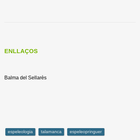
ENLLAÇOS
Balma del Sellarès
espeleologia
talamanca
espeleopringuer