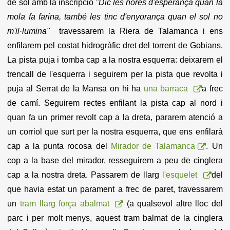
de sol amb la inscripció
"Dic les hores d'esperança quan la
mola fa farina, també les tinc d'enyorança quan el sol no
m'il·lumina"
travessarem la Riera de Talamanca i ens
enfilarem pel costat hidrogràfic dret del torrent de Gobians.
La pista puja i tomba cap a la nostra esquerra: deixarem el
trencall de l'esquerra i seguirem per la pista que revolta i
puja al Serrat de la Mansa on hi ha
una barraca
a frec
de camí. Seguirem rectes enfilant la pista cap al nord i
quan fa un primer revolt cap a la dreta, pararem atenció a
un corriol que surt per la nostra esquerra, que ens enfilarà
cap a la punta rocosa del
Mirador de Talamanca
. Un
cop a la base del mirador, resseguirem a peu de cinglera
cap a la nostra dreta. Passarem de llarg
l'esquelet
del
que havia estat un parament a frec de paret, travessarem
un
tram llarg força abalmat
(a qualsevol altre lloc del
parc i per molt menys, aquest tram balmat de la cinglera