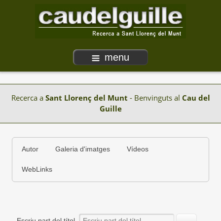
menu
Recerca a
Sant Llorenç del Munt
- Benvinguts al
Cau del
Guille
Autor
Galeria d'imatges
Vídeos
WebLinks
Escriu part del títol