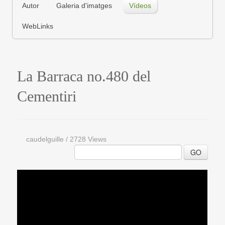
Autor
Galeria d'imatges
Vídeos
WebLinks
La Barraca no.480 del
Cementiri
caudelguille
/
2728 Views
GO