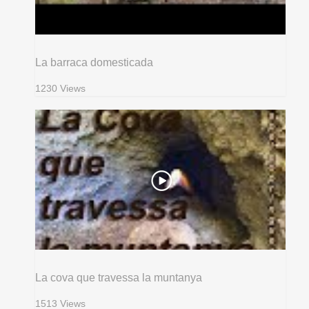
La barraca domesticada
1230 Views
La cova que travessa la muntanya
1513 Views