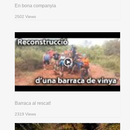
En bona companyia
2502 Views
Barraca al rescat!
2319 Views