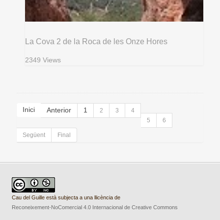
La Cova 2 de la Roca de les Onze Hores
2349 Views
Inici
Anterior
1
2
3
4
5
6
Següent
Final
Cau del Guille està subjecta a una llicència de
Reconeixement-NoComercial 4.0 Internacional de Creative Commons