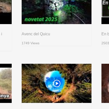
 i
Avenc del Quicu
En 
1749 Views
2503