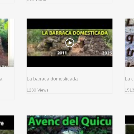
 a
La barraca domesticada
La c
1230 Views
1513