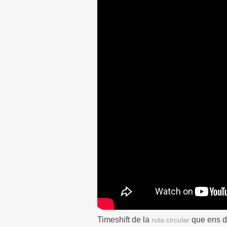
Timeshift de la
que ens de
ruta circular