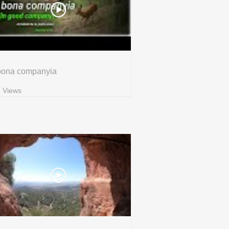
bona companyia
 Views