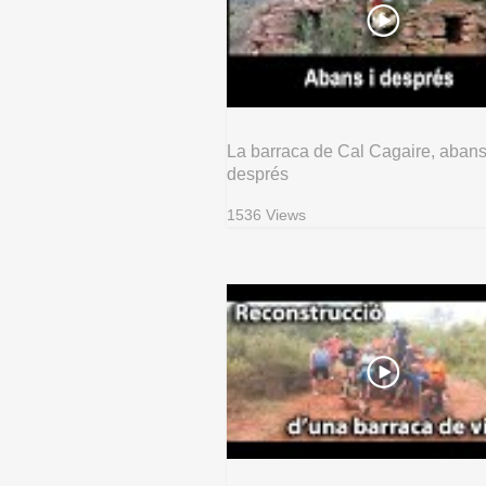
La barraca de Cal Cagaire, abans
després
1536 Views