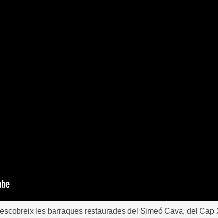
scobreix les barraques restaurades del Simeó Cava, del Cap X