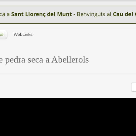
ca a
Sant Llorenç del Munt
- Benvinguts al
Cau del 
os
WebLinks
e pedra seca a Abellerols