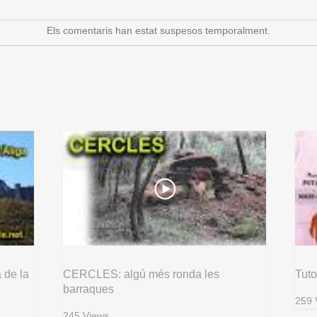
Els comentaris han estat suspesos temporalment.
 de la
CERCLES: algú més ronda les
Tuto
barraques
259 
245 Views