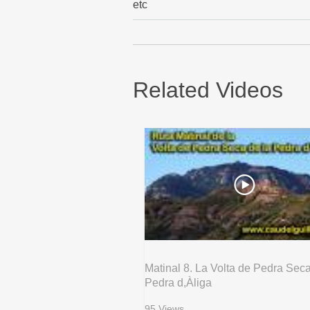
etc
Related Videos
Matinal 8. La Volta de Pedra Seca
Pedra d,Àliga
95 Views