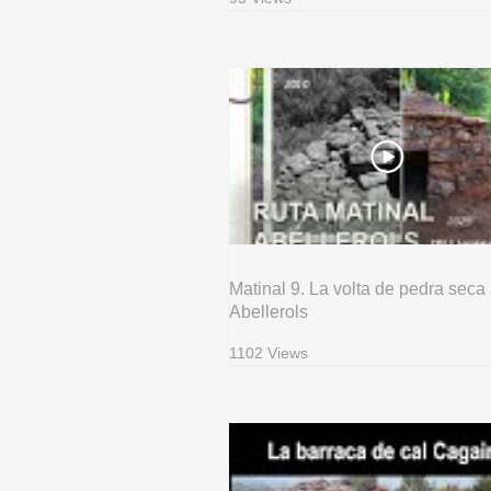
Matinal 9. La volta de pedra seca
Abellerols
1102 Views