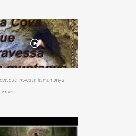
ova que travessa la muntanya
 Views