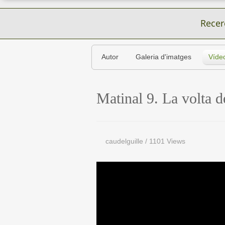
Recer
Autor
Galeria d'imatges
Víde
Matinal 9. La volta d
caudelguille
/
1101 Views