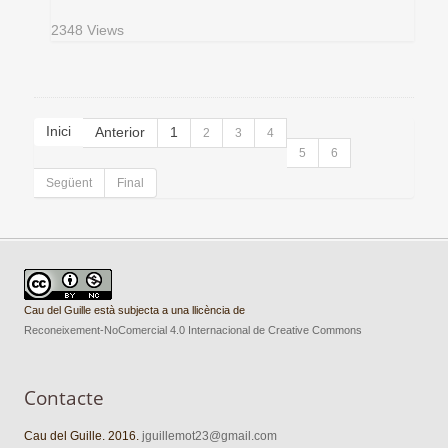
2348 Views
Inici
Anterior
1
2
3
4
5
6
Següent
Final
Cau del Guille està subjecta a una llicència de
Reconeixement-NoComercial 4.0 Internacional de Creative Commons
Contacte
Cau del Guille. 2016.
jguillemot23@gmail.com