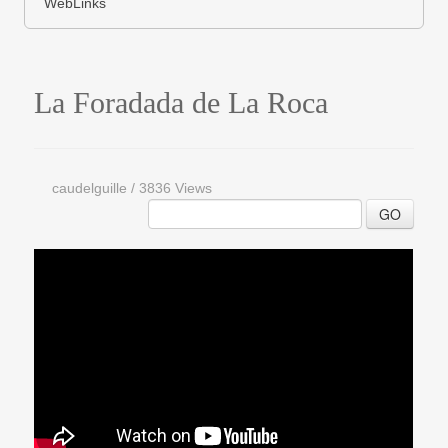
WebLinks
La Foradada de La Roca
caudelguille
/
3836 Views
GO