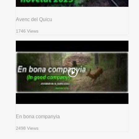
Avenc del Quicu
1746 Views
En bona companyia
2498 Views