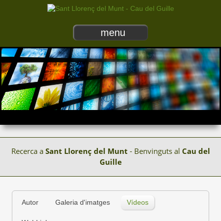
menu
Recerca a
Sant Llorenç del Munt
- Benvinguts al
Cau del
Guille
Autor
Galeria d'imatges
Vídeos