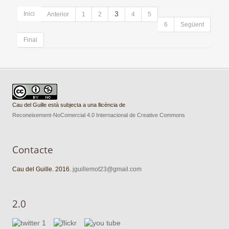
Inici
3
Anterior
1
2
4
5
6
Següent
Final
Cau del Guille està subjecta a una llicència de
Reconeixement-NoComercial 4.0 Internacional de Creative Commons
Contacte
Cau del Guille. 2016.
jguillemot23@gmail.com
2.0