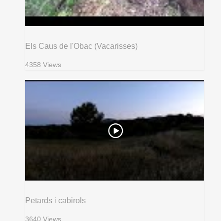
Els Caus de l'Obac (Vacarisses)
4358 Views
Petards i cabirols
3640 Views