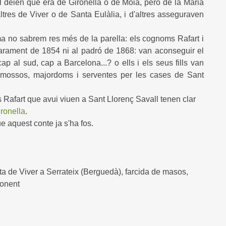
ell deien que era de Gironella o de Moià, però de la Maria
ltres de Viver o de Santa Eulàlia, i d'altres asseguraven
 no sabrem res més de la parella: els cognoms Rafart i
llarament de 1854 ni al padró de 1868: van aconseguir el
p al sud, cap a Barcelona...? o ells i els seus fills van
e mossos, majordoms i serventes per les cases de Sant
Rafart que avui viuen a Sant Llorenç Savall tenen clar
ronella
.
ue aquest conte ja s'ha fos.
ta de Viver a Serrateix (Berguedà), farcida de masos,
ponent