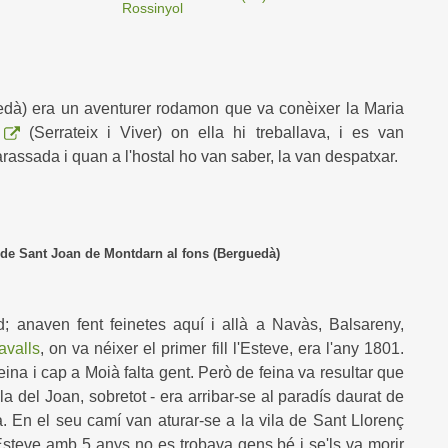
Rossinyol
edà) era un aventurer rodamon que va conèixer la Maria
(Serrateix i Viver) on ella hi treballava, i es van
assada i quan a l'hostal ho van saber, la van despatxar.
oan de Montdarn al fons (Berguedà)
; anaven fent feinetes aquí i allà a Navàs, Balsareny,
avalls
, on va néixer el primer fill l'Esteve, era l'any 1801.
eina i cap a Moià falta gent. Però de feina va resultar que
la del Joan, sobretot - era arribar-se al paradís daurat de
.
En el seu camí van aturar-se a la vila de Sant Llorenç
'Esteve amb 5 anys no es trobava gens bé i se'ls va morir