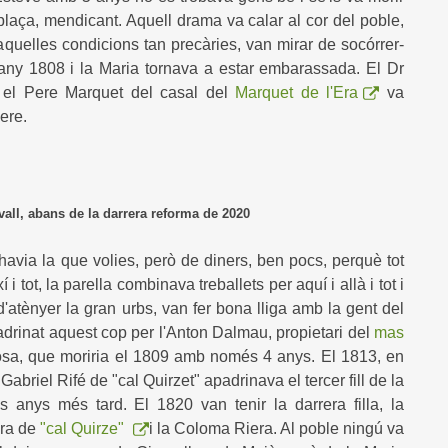
plaça, mendicant. Aquell drama va calar al cor del poble,
aquelles condicions tan precàries, van mirar de socórrer-
'any 1808 i la Maria tornava a estar embarassada. El Dr
i el Pere Marquet del casal del
Marquet de l'Era
va
Pere.
vall, abans de la darrera reforma de 2020
havia la que volies, però de diners, ben pocs, perquè tot
 tot, la parella combinava treballets per aquí i allà i tot i
atènyer la gran urbs, van fer bona lliga amb la gent del
adrinat aquest cop per l'Anton Dalmau, propietari del
mas
Rosa, que moriria el 1809 amb només 4 anys. El 1813, en
abriel Rifé de "cal Quirzet" apadrinava el tercer fill de la
os anys més tard. El 1820 van tenir la darrera filla, la
era de
"cal Quirze"
i la Coloma Riera. Al poble ningú va