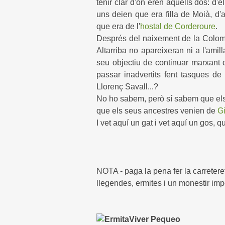
tenir clar d'on eren aquells dos: d'
uns deien que era filla de Moià, d'a
que era de l'
hostal de Corderoure
.
Després del naixement de la Coloma
Altarriba no apareixeran ni a l'ami
seu objectiu de continuar marxant ca
passar inadvertits fent tasques d
Llorenç Savall...?
No ho sabem, però sí sabem que els 
que els seus ancestres venien de
Gi
I vet aquí un gat i vet aquí un gos, q
NOTA - paga la pena fer la carretere
llegendes, ermites i un monestir im