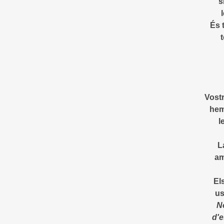
s
És 
t
Vostr
hem
l
L
am
El
us
N
d'e