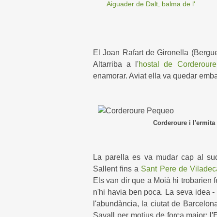
Aiguader de Dalt, balma de l'
El Joan Rafart de Gironella (Bergu
Altarriba a l'
hostal de Corderoure
enamorar. Aviat ella va quedar embar
Corderoure i l'ermita de Sant J
La parella es va mudar cap al sud
Sallent fins a
Sant Pere de Viladec
Els van dir que a Moià hi trobarien f
n'hi havia ben poca. La seva idea - 
l'abundància, la ciutat de Barcelona
Savall per motius de força major: l