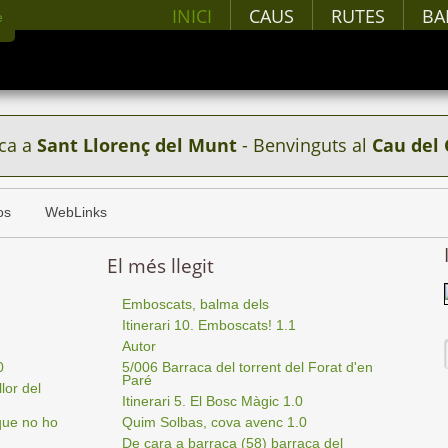
INICI
CAUS
RUTES
BA
ca a
Sant Llorenç del Munt
- Benvinguts al
Cau del 
os
WebLinks
El més llegit
Emboscats, balma dels
Itinerari 10. Emboscats! 1.1
Autor
0
5/006 Barraca del torrent del Forat d'en
Paré
lor del
Itinerari 5. El Bosc Màgic 1.0
que no ho
Quim Solbas, cova avenc 1.0
De cara a barraca (58) barraca del