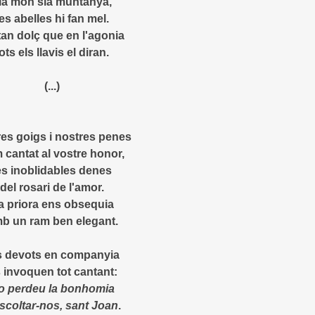
ia món sia muntanya,
les abelles hi fan mel.
tan dolç que en l'agonia
ots els llavis el diran.
(...)
es goigs i nostres penes
 cantat al vostre honor,
es inoblidables denes
del rosari de l'amor.
a priora ens obsequia
b un ram ben elegant.
s devots en companyia
 invoquen tot cantant:
o perdeu la bonhomia
scoltar-nos, sant Joan
.