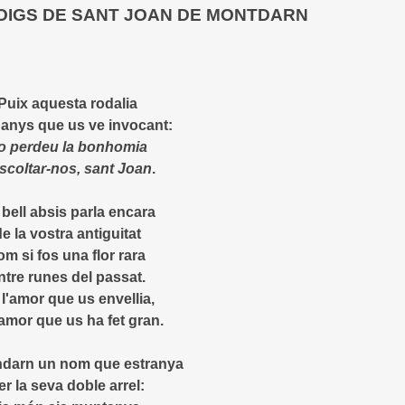
OIGS DE SANT JOAN DE MONTDARN
Puix aquesta rodalia
l anys que us ve invocant:
o perdeu la bonhomia
scoltar-nos, sant Joan
.
bell absis parla encara
e la vostra antiguitat
om si fos una flor rara
ntre runes del passat.
l'amor que us envellia,
'amor que us ha fet gran.
darn un nom que estranya
er la seva doble arrel: