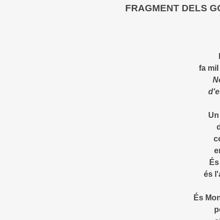
FRAGMENT DELS G
fa mi
N
d'e
Un 
d
c
e
És 
és l
És Mon
p