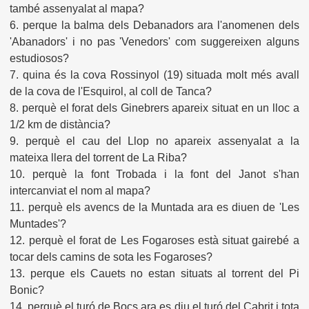
també assenyalat al mapa?
6. perque la balma dels Debanadors ara l'anomenen dels
'Abanadors' i no pas 'Venedors' com suggereixen alguns
estudiosos?
7. quina és la cova Rossinyol (19) situada molt més avall
de la cova de l'Esquirol, al coll de Tanca?
8. perquè el forat dels Ginebrers apareix situat en un lloc a
1/2 km de distància?
9. perquè el cau del Llop no apareix assenyalat a la
mateixa llera del torrent de La Riba?
10. perquè la font Trobada i la font del Janot s'han
intercanviat el nom al mapa?
11. perquè els avencs de la Muntada ara es diuen de 'Les
Muntades'?
12. perquè el forat de Les Fogaroses està situat gairebé a
tocar dels camins de sota les Fogaroses?
13. perque els Cauets no estan situats al torrent del Pi
Bonic?
14. perquè el turó de Bocs ara es diu el turó del Cabrit i tota