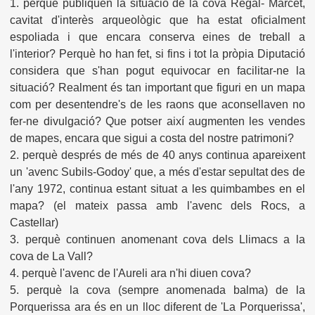
1. perquè publiquen la situació de la cova Regal- Marcet,
cavitat d'interès arqueològic que ha estat oficialment
espoliada i que encara conserva eines de treball a
l'interior? Perquè ho han fet, si fins i tot la pròpia Diputació
considera que s'han pogut equivocar en facilitar-ne la
situació? Realment és tan important que figuri en un mapa
com per desentendre's de les raons que aconsellaven no
fer-ne divulgació? Que potser així augmenten les vendes
de mapes, encara que sigui a costa del nostre patrimoni?
2. perquè després de més de 40 anys continua apareixent
un 'avenc Subils-Godoy' que, a més d'estar sepultat des de
l'any 1972, continua estant situat a les quimbambes en el
mapa? (el mateix passa amb l'avenc dels Rocs, a
Castellar)
3. perquè continuen anomenant cova dels Llimacs a la
cova de La Vall?
4. perquè l'avenc de l'Aureli ara n'hi diuen cova?
5. perquè la cova (sempre anomenada balma) de la
Porquerissa ara és en un lloc diferent de 'La Porquerissa',