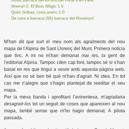
5/006 Barraca del torrent del Forat d'en Paré
Itinerari 5. El Bosc Màgic 1.0
Quim Solbas, cova avenc 1.0
De cara a barraca (58) barraca del Rossinyol
M'han dit que surt el meu nom als agraïments del nou
mapa de l'Alpina de Sant Llorenç del Munt. Primera notícia
que tinc. A mi no m'han demanat mai res, la gent de
l'editorial Alpina. Tampoc citen cap font, tampoc sé si s'han
basat en res que tingui a veure amb aquesta pàgina web.
Així que no sé ben bé què m'han d'agraïr. Ni idea. En tot
cas me n'alegro que s'hagin plantejat de reeditar el seu
mapa.
Per la meva banda i aprofitant l'avinentesa, m'agradaria
desagraïr-los
tot un seguit de coses que apareixen al nou
mapa, també sense que m'ho hagin demanat. A pilota
passada.