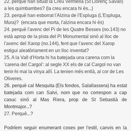
22. perquè han situat la Creu Vermella (St Llorenç Savall)
a les quimbambes? (la creu encara hi és...)
23. perquè han esborrat l'Alzina de l'Espluga (L'Espluga,
Mura)? (encara que morta, l'alzina encara hi és)
24. perquè l'avenc del Pi de les Quatre Besses (no.143) no
està aprop de la pista del Pi Monumental sinó al lloc de
l'avenc del Xarop (no.144), fent que l'avenc del Xarop
estigui aleatòriament en un lloc inventat?
25. A la Vall d'Horta hi ha batejada una carena com la
'carena del Cargol': al segle XX els de cal Cargol no van
tenir-hi mai la vinya allí. La tenien més enllà, al cor de Les
Oliveres.
26. perquè cal Mesquita (Els fondos, Salallassera) ha estat
batejada com can Salvi, nom que no correspon a cap
casuc sinó al Mas Riera, prop de St Sebastià de
Montmajor...?
27. Perquè...?
Podríem seguir enumerant coses per l'estil, canvis en la