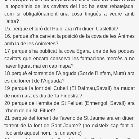
la toponímia de les cavitats del lloc ha estat rebatejada,
com si obligatòriament una cosa tingués a veure amb
l'altra?
15. perque el turó del Pujol ara n'hi diuen Castellot?
16. perquè s'ha canviat la posició de la cova de les Ànimes
amb la de les Animetes?
17 perquè s'ha publicat la cova Egara, una de les poques
cavitats que encara conserva les formacions mercès a no
haver figurat mai en cap mapa?
18 perquè el torrent de l'Ajaguda (Sot de l'Iinfern, Mura) ara
es diu torrent de l'Aiguada?
19
perquè la font del Cubell (El Dalmau,Savall) ha mudat
de nom i ara es diu de 'la Finestra'?
20
perquè de l'ermita de St Feliuet (Ermengol, Savall) ara
n'hem de dir St. Filuet?
21 perquè del torrent de l'avenc de St Jaume ara en diuen
torrent de la font de Sant Jaume? (no existeix cap font al
lloc amb aquest nom, i sí un avenc)