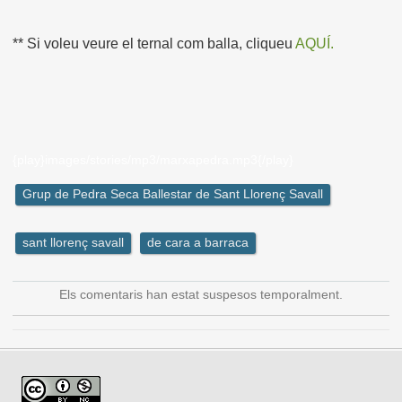
** Si voleu veure el ternal com balla, cliqueu
AQUÍ
.
{play}images/stories/mp3/marxapedra.mp3{/play}
Grup de Pedra Seca Ballestar de Sant Llorenç Savall
sant llorenç savall
de cara a barraca
Els comentaris han estat suspesos temporalment.