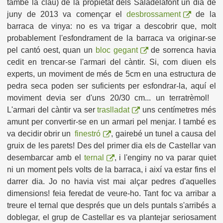
també la clau) de la propietat dels Saladelafont un dia de
juny de 2013 va començar el
desbrossament
de la
barraca de vinya: no es va trigar a descobrir que, molt
probablement l'esfondrament de la barraca va originar-se
pel cantó oest, quan un
bloc gegant
de sorrenca havia
cedit en trencar-se l'armari del càntir. Si, com diuen els
experts, un moviment de més de 5cm en una estructura de
pedra seca poden ser suficients per esfondrar-la, aquí el
moviment devia ser d'uns 20/30 cm... un terratrèmol!
L'armari del càntir va ser
traslladat
uns centímetres més
amunt per convertir-se en un armari pel menjar. I també es
va decidir obrir un
finestró
, gairebé un tunel a causa del
gruix de les parets!
Des del primer dia els de Castellar van
desembarcar amb el
ternal
, i l'enginy no va parar quiet
ni un moment pels volts de la barraca, i així va estar fins el
darrer dia. Jo no havia vist mai alçar pedres d'aquelles
dimensions! feia feredat de veure-ho. Tant foc va arribar a
treure el ternal que després que un dels puntals s'arribés a
doblegar, el grup de Castellar es va plantejar seriosament