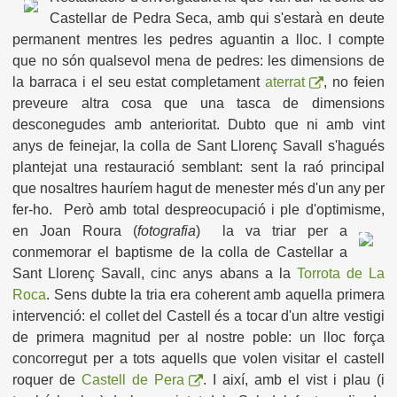
Castellar de Pedra Seca, amb qui s'estarà en deute
permanent mentres les pedres aguantin a lloc. I compte
que no són qualsevol mena de pedres: les dimensions de
la barraca i el seu estat completament
aterrat
, no feien
preveure altra cosa que una tasca de dimensions
desconegudes amb anterioritat. Dubto que ni amb vint
anys de feinejar, la colla de Sant Llorenç Savall s'hagués
plantejat una restauració semblant: sent la raó principal
que nosaltres hauríem hagut de menester més d'un any per
fer-ho. Però amb total despreocupació i ple d'optimisme,
en Joan Roura (
fotografia
)
la va triar per a
conmemorar el baptisme de la colla de Castellar a
Sant Llorenç Savall, cinc anys abans a la
Torrota de La
Roca
. Sens dubte la tria era coherent amb aquella primera
intervenció: el collet del Castell és a tocar d'un altre vestigi
de primera magnitud per al nostre poble: un lloc força
concorregut per a tots aquells que volen visitar el castell
roquer de
Castell de Pera
. I així, amb el vist i plau (i