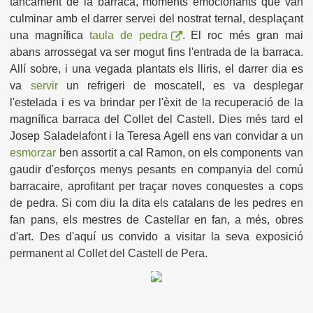
tancament de la barraca, moments emocionants que van
culminar amb el darrer servei del nostrat ternal, desplaçant
una magnífica
taula de pedra
. El roc més gran mai
abans arrossegat va ser mogut fins l'entrada de la barraca.
Allí sobre, i una vegada plantats els lliris, el darrer dia es
va
servir
un refrigeri de moscatell, es va desplegar
l'estelada i es va brindar per l'èxit de la recuperació de la
magnífica barraca del Collet del Castell. Dies més tard el
Josep Saladelafont i la Teresa Agell ens van convidar a un
esmorzar
ben assortit a cal Ramon, on els components van
gaudir d'esforços menys pesants en companyia del comú
barracaire, aprofitant per traçar noves conquestes a cops
de pedra. Si com diu la dita els catalans de les pedres en
fan pans, els mestres de Castellar en fan, a més, obres
d'art. Des d'aquí us convido a visitar la seva exposició
permanent al Collet del Castell de Pera.