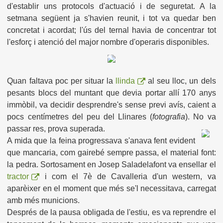
d'establir uns protocols d'actuació i de seguretat. A la
setmana següent ja s'havien reunit, i tot va quedar ben
concretat i acordat; l'ús del ternal havia de concentrar tot
l'esforç i atenció del major nombre d'operaris disponibles.
Quan faltava poc per situar la
llinda
al seu lloc, un dels
pesants blocs del muntant que devia portar allí 170 anys
immòbil, va decidir desprendre's sense previ avís, caient a
pocs centímetres del peu del Llinares (
fotografia
). No va
passar res, prova superada.
A mida que la feina progressava s'anava fent evident
que mancaria, com gairebé sempre passa, el material font:
la pedra. Sortosament en Josep Saladelafont va ensellar el
tractor
i com el 7è de Cavalleria d'un western, va
aparèixer en el moment que més se'l necessitava, carregat
amb més municions.
Després de la pausa obligada de l'estiu, es va reprendre el