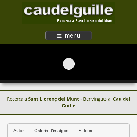
menu
Recerca a
Sant Llorenç del Munt
- Benvinguts al
Cau del
Guille
Autor
Galeria d'imatges
Vídeos