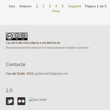
Inici
Anterior
1
2
3
4
5
Següent
Pàgina 1 de 5
Final
Cau del Guille està subjecta a una llicència de
Reconeixement-NoComercial 4.0 Internacional de Creative Commons
Contacte
Cau del Guille. 2016.
jguillemot23@gmail.com
2.0