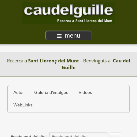
menu
Recerca a
Sant Llorenç del Munt
- Benvinguts al
Cau del
Guille
Autor
Galeria d'imatges
Vídeos
WebLinks
Escriu part del títol