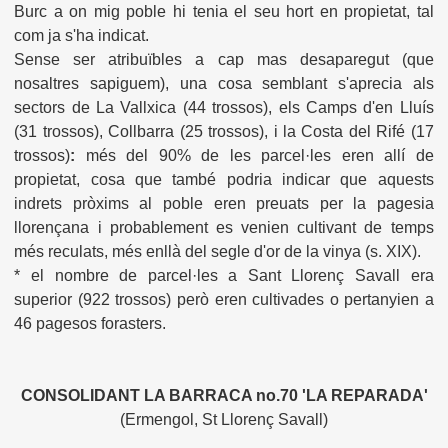
Burc a on mig poble hi tenia el seu hort en propietat, tal
com ja s'ha indicat.
Sense ser atribuïbles a cap mas desaparegut (que
nosaltres sapiguem), una cosa semblant s'aprecia als
sectors de La Vallxica (44 trossos), els Camps d'en Lluís
(31 trossos), Collbarra (25 trossos), i la Costa del Rifé (17
trossos)
:
més del 90% de les parcel·les eren allí de
propietat, cosa que també podria indicar que aquests
indrets pròxims al poble eren preuats per la pagesia
llorençana i probablement es venien cultivant de temps
més reculats, més enllà del segle d'or de la vinya (s. XIX).
* el nombre de parcel·les a Sant Llorenç Savall era
superior (922 trossos) però eren cultivades o pertanyien a
46 pagesos forasters.
CONSOLIDANT LA BARRACA no.70 'LA REPARADA'
(Ermengol, St Llorenç Savall)