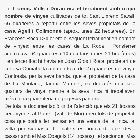
En
Llorenç Valls i Duran era el terratinent amb major
nombre de vinyes
cultivades de tot Sant Llorenç Savall:
66 quarteres a repartir entre les seves propietats de la
casa Agell
i
Collmonné
(aprox. unes 22 hectàrees). En
Francesc Roca i Soler era el següent terratinent en nombre
de vinyes: entre les cases de La Roca i Ponsferrer
acumulava 64 quarteres i 10 quartans (unes 21 hectàrees)
i en tercer lloc hi havia en Joan Gros i Roca, propietari de
la casa Comabella amb un total de 45 quarteres de vinya.
Contrasta, per la seva banda, que el propietari de la casa
de La Muntada, Jaume Marquet, no declarés una sola
quartera de vinya, mentre a la seva finca hi treballaven
més d'una quarentena de pagesos parcers.
De tota la documentació crida l'atenció que els 21 trossos
pertanyents al Borrell (Vall de Mur) eren tots de propietat,
cosa que podria fer pensar en una venda de la finca, tal
volta per subhasta. El mateix es podria dir que devia
passar amb el Mas Obàgols (14 trossos) i el sector del Mas