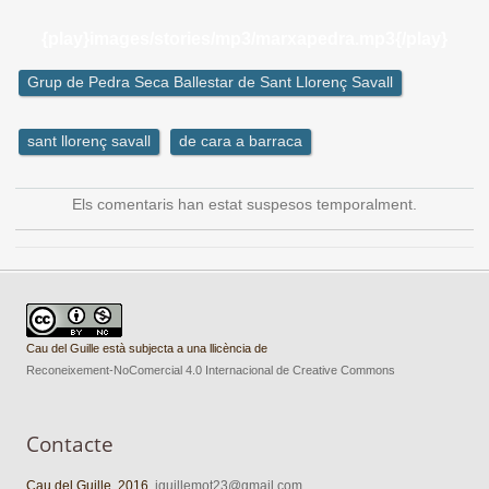
{play}images/stories/mp3/marxapedra.mp3{/play}
Grup de Pedra Seca Ballestar de Sant Llorenç Savall
sant llorenç savall
de cara a barraca
Els comentaris han estat suspesos temporalment.
Cau del Guille està subjecta a una llicència de
Reconeixement-NoComercial 4.0 Internacional de Creative Commons
Contacte
Cau del Guille. 2016.
jguillemot23@gmail.com