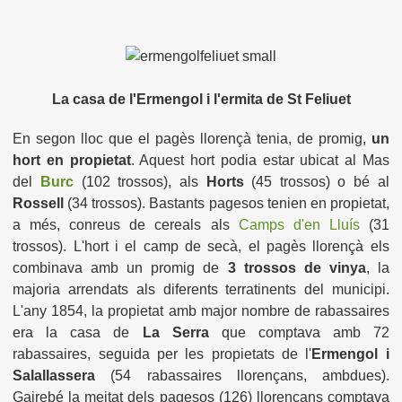
La casa de l'Ermengol i l'ermita de St Feliuet
En segon lloc que el pagès llorençà tenia, de promig,
un
hort en propietat
. Aquest hort podia estar ubicat al Mas
del
Burc
(102 trossos), als
Horts
(45 trossos) o bé al
Rossell
(34 trossos). Bastants pagesos tenien en propietat,
a més, conreus de cereals als
Camps d'en Lluís
(31
trossos). L'hort i el camp de secà, el pagès llorençà els
combinava amb un promig de
3 trossos de vinya
, la
majoria arrendats als diferents terratinents del municipi.
L'any 1854, la propietat amb major nombre de rabassaires
era la casa de
La Serra
que comptava amb 72
rabassaires, seguida per les propietats de l'
Ermengol i
Salallassera
(54 rabassaires llorençans, ambdues).
Gairebé la meitat dels pagesos (126) llorençans comptava