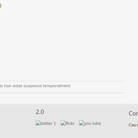
4
is han estat suspesos temporalment.
2.0
Co
Cau d