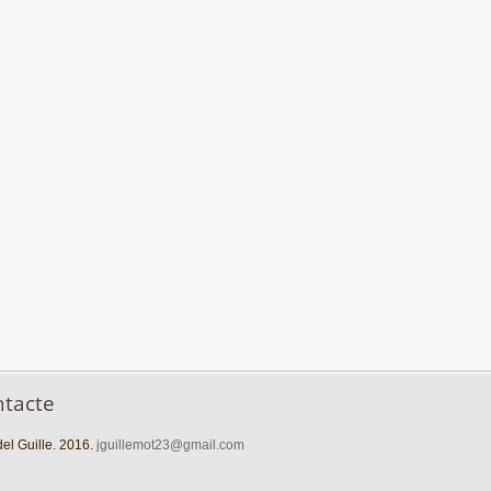
ntacte
el Guille. 2016.
jguillemot23@gmail.com