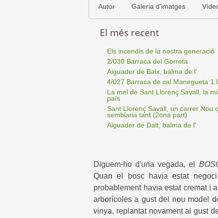
Autor
Galeria d'imatges
Víde
El més recent
Els incendis de la nostra generació
2/030 Barraca del Gorreta
Aiguader de Baix, balma de l'
4/027 Barraca de cal Manegueta 1.
La mel de Sant Llorenç Savall, la mil
país
Sant Llorenç Savall, un carrer Nou 
semblaria tant (2ona part)
Aiguader de Dalt, balma de l'
Diguem-ho d'una vegada, el
BOS
Quan el bosc havia estat negoci
probablement havia estat cremat i a
arborícoles a gust del nou model de 
vinya, replantat novament al gust del