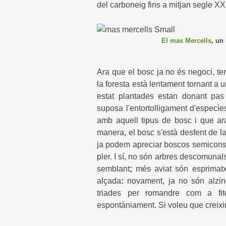
del carboneig fins a mitjan segle XX
El mas Mercells
, un
Ara que el bosc ja no és negoci, te
la foresta està lentament tornant a u
estat plantades estan donant pas 
suposa l'entortolligament d'especì
amb aquell tipus de bosc i que ara
manera, el bosc s'està desfent de l
ja podem apreciar boscos semiconsoli
pler. I sí, no són arbres descomunals
semblant
;
més aviat són esprimatx
alçada
:
novament, ja no són alzin
triades per romandre com a fite
espontàniament. Si voleu que creixin 