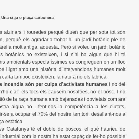
a carbonera
 alzinars i rouredes perquè diuen que per sota tot són
, perquè els agradaria trobar-hi un jardí botànic ple de
tarella molt antiga, aquesta. Però si voleu un jardí botànic
s botànics no existeixen, i si n'hi ha algun que hi té
ns ambientals especialíssimes es congreguen en un lloc
é lligat amb una història d'intervencions humanes molt
 carta tampoc existeixen, la natura no els fabrica.
s incendis són per culpa d'activitats humanes
i no del
m'ho clar
:
els focs els causem nosaltres, no el bosc. I no
stió de la raça humana amb bajanades i obvietats com ara
stra aigua bo i fent-nos la competència a les ciutats,
ir-se a ocupar el 70% del nostre territori, desafiant-nos a
a estàtica.
nya Catalunya té el doble de boscos, el què hauríeu de
ndustrial com la nostra ha estat capaç de fer-ho possible