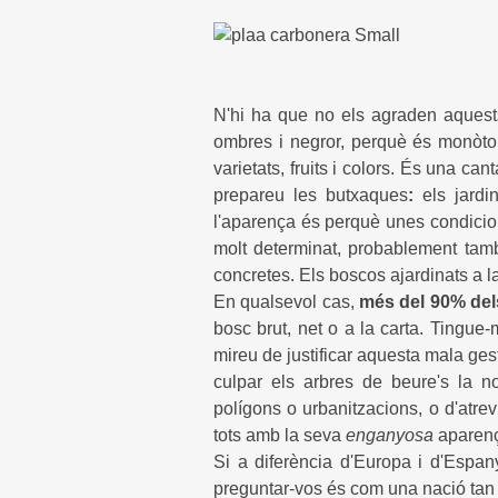
Una sitja o plaç
N'hi ha que no els agraden aquests
ombres i negror, perquè és monòton
varietats, fruits i colors. És una can
prepareu les butxaques
:
els jardin
l'aparença és perquè unes condicio
molt determinat, probablement tamb
concretes. Els boscos ajardinats a la
En qualsevol cas,
més del 90% del
bosc brut, net o a la carta. Tingue-
mireu de justificar aquesta mala ge
culpar els arbres de beure's la no
polígons o urbanitzacions, o d'atrev
tots amb la seva
enganyosa
aparenç
Si a diferència d'Europa i d'Espa
preguntar-vos és com una nació tan i