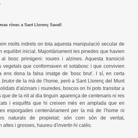
.
 mas rònec a Sant Llorenç Savall
nim molts indrets on tota aquesta manipulació secular de
n equilibri inicial. Majoritàriament les pinedes que havien
al bosc primigeni: roures i alzines. Aquesta transició
es vegetals que conformaven el sotabosc i que convivien
 ens dona la falsa imatge de 'bosc brut'. I sí, en certa
a
brutor
de la mà de l'home, però a Sant Llorenç del Munt
dats d'alzinars i rouredes, boscos on hi pots transitar a
 que de la nit al dia tinguin aparença de centenaris ni res
ats i esquifits que hi creixen més en amplada que en
es esporgades centenàriament per la mà de l'home ni
s naturals de propietat
:
són com són de veritat,
altes i grosses, haureu d'invertir-hi calés.