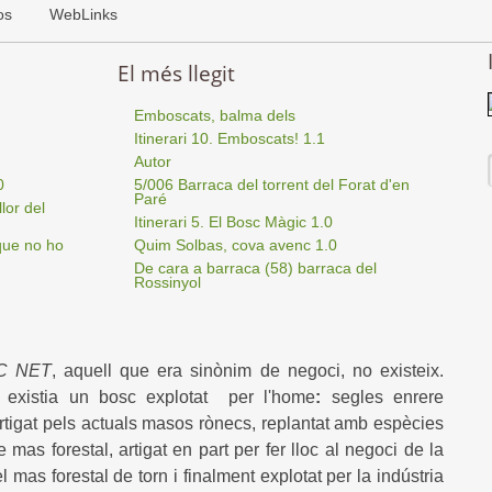
os
WebLinks
El més llegit
Emboscats, balma dels
Itinerari 10. Emboscats! 1.1
Autor
0
5/006 Barraca del torrent del Forat d'en
Paré
lor del
Itinerari 5. El Bosc Màgic 1.0
que no ho
Quim Solbas, cova avenc 1.0
De cara a barraca (58) barraca del
Rossinyol
C NET
, aquell que era sinònim de negoci, no existeix.
 existia un bosc explotat per l'home
:
segles enrere
rtigat pels actuals masos rònecs, replantat amb espècies
mas forestal, artigat en part per fer lloc al negoci de la
 mas forestal de torn i finalment explotat per la indústria