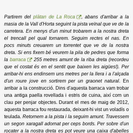
Partirem del
plàtan de La Roca
, abans d'arribar a la
masia de la Vall d'Horta seguint la pista veïnal que ve de la
carretera. En menys d'un minut trobarem a la nostra dreta
el trencall pel qual tornarem. Seguim rectes el nas
. En
pocs minuts creuarem un torrentet que ve de la nostra
dreta. Si ens fixem bé veurem la pila de pedres que forma
la
barraca
255 metres amunt de la riba dreta (recordeu
que el costat és en el sentit que baixen les aigües!). Per
arribar-hi ens endinsem uns metres per la llera i a l'alçada
d'un roure jove en sortirem per un graonet natural
. En
arribar a la construcció. Dins d'aquesta barraca vam trobar
una antiga paella rovellada i estris de cuina, així com un
clau per penjar objectes. Durant el mes de maig de 2012,
aquesta barraca fou restaurada, deixant-hi vist un voladís o
teulada.
Retornem a la pista i la seguim amunt. Travessem
un segon xaragall adornat per ceps bords. Per sobre d'un
rocater a la nostra dreta es pot veure una caixa d'abelles