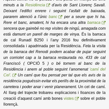
minuts a la
Residència
d'avis de Sant Llorenç Savall.
Deixant l'edifici enrere i seguint l'asfalt de baixada,
pararem atenció a l'únic
banc
per a seure que hi ha.
Rere el banc, amatent, hi ha encara una altra
barraca
sencera que gairebé no rep visites de ningú, amagada com
està damunt un parell de marges de vinya.
És la barraca
de cal Runadí B250 i l'any 2016 fou definitivament
consolidada i apadrinada per la Residència.
Feta la visita
de la barraca del Renodi podem acabar de pujar seguint
un corriolet cap a la barraca restaurada no. 433 de cal
Franciscó (
OPCIÓ 5
) o bé tornem al banc de la
Residència i anem al poble seguint l'anomenat
'camí del
Cel'.
Un camí que fou pensat per tal que els avis de la
residència poguéssin evitar els perills de la proximitat de la
carretera i poder anar i venir planerament
. Un cel de camí.
Al llarg del trajecte trobareu explicacions i lloances de la
creació d'aquest camí amb bones
vistes
sobre el poble
llorençà.