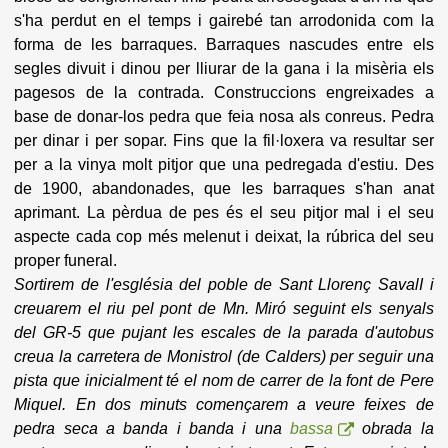
s'ha perdut en el temps i gairebé tan arrodonida com la
forma de les barraques. Barraques nascudes entre els
segles divuit i dinou per lliurar de la gana i la misèria els
pagesos de la contrada. Construccions engreixades a
base de donar-los pedra que feia nosa als conreus. Pedra
per dinar i per sopar. Fins que la fil·loxera va resultar ser
per a la vinya molt pitjor que una pedregada d'estiu. Des
de 1900, abandonades, que les barraques s'han anat
aprimant. La pèrdua de pes és el seu pitjor mal i el seu
aspecte cada cop més melenut i deixat, la rúbrica del seu
proper funeral.
Sortirem de l'església del poble de Sant Llorenç SavalI i
creuarem el riu pel pont de Mn. Miró seguint els senyals
del GR-5 que pujant les escales de la parada d'autobus
creua la carretera de Monistrol (de Calders) per seguir una
pista que inicialment té el nom de carrer de la font de Pere
Miquel. En dos minuts començarem a veure feixes de
pedra seca a banda i banda i una
bassa
obrada la