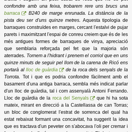
confondre amb una feixa, trobarem rere uns brucs una
barraca
B240 de marge enrunada. La distància de la
pista deu ser d'uns quinze metres.
Aquesta tipologia de
barraques construïdes en marges, cercant l'estalvi de pujar
parets i maximitzant l'espai de conreu creiem que és de les
més antigues formes de barraques de vinya, apreciació
que semblaria reforçada pel fet que la majoria són
aterrades.
Tornem a l'hidrant i prenem el corriol que en uns
quinze minuts de seguir pel llom de la carena de Ricó ens
portarà al
lloc de guàrdia
de la roca dels senyals de la
Torrota.
Tot i que es podria confondre fàcilment amb el
basament d'una antiga barraca, sembla més indicat parlar
d'un lloc de guàrdia, tal i com assenyalà Antoni Ferrando.
Lloc de guàrdia de la
roca del Senyals
que hi ha sota
mateix, mirant en direcció a la Castellassa de can Torras;
un bloc de conglomerat l'estrat de sorrenca del qual ha
estat rebaixat formant una concavitat, ha suggerit la idea
que es tractava d'un peveter on s'abocava l'oli per cremar i