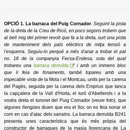
OPCIÓ 1. La barraca del Puig Cornador
. Seguint la pista
de la dreta de la Creu de Ricó, en pocs segons trobem que
al bell mig del primer revolt que fa a la dreta, surt una pista
de manteniment dels pals elèctrics de mitja tensió a
l'esquerra. Seguiu-lo perquè a més d'anar a trobar el pal
no. 18
de la companyia Fecsa-Endesa, sota del qual
trobareu una
barraca derruïda
i amb un immens bloc
que li feia de fonaments, també topareu amb una
impecable vista de
la Mola i el Montcau, units per la carena
del Pagès, seguida per la carena dels Emprius que tanca
la capçalera de la Vall d'Horta, el turó d'Abellerols i a la
vostra dreta el turonet del Puig Cornador (
veure foto
), que
algunes llengües diuen que era el lloc on es feia sonar el
corn en cas d'atac dels sarraïns
.
La barraca derruïda B241
presenta unes característica que és més pròpia del
constructor de barraques de la masia llorençana de La