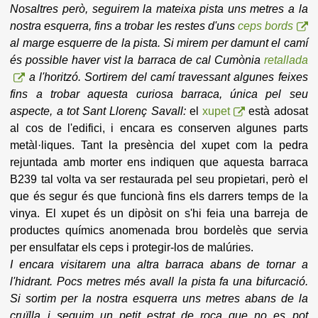
Nosaltres però, seguirem la mateixa pista uns metres a la
nostra esquerra, fins a trobar les restes d'uns
ceps bords
al marge esquerre de la pista. Si mirem per damunt el camí
és possible haver vist la barraca de cal Cumònia
retallada
a l'horitzó. Sortirem del camí travessant algunes feixes
fins a trobar aquesta curiosa barraca, única pel seu
aspecte, a tot Sant Llorenç Savall:
el
xupet
està adosat
al cos de l'edifici, i encara es conserven algunes parts
metàl·liques. Tant la presència del xupet com la pedra
rejuntada amb morter ens indiquen que aquesta barraca
B239 tal volta va ser restaurada pel seu propietari, però el
que és segur és que funcionà fins els darrers temps de la
vinya. El xupet és un dipòsit on s'hi feia una barreja de
productes químics anomenada brou bordelès que servia
per ensulfatar els ceps i protegir-los de malúries.
I encara visitarem una altra barraca abans de tornar a
l'hidrant. Pocs metres més avall la pista fa una bifurcació.
Si sortim per la nostra esquerra uns metres abans de la
cruïlla i seguim un petit estrat de roca que no es pot