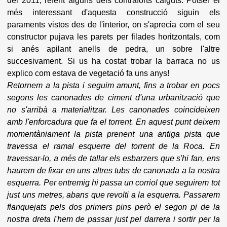
del 2011, refent alguns dels contraforts caiguts. Potser el
més interessant d'aquesta construcció siguin els
paraments vistos des de l'interior, on s'aprecia com el seu
constructor pujava les parets per filades horitzontals, com
si anés apilant anells de pedra, un sobre l'altre
succesivament.
Si us ha costat trobar la barraca no us
explico com estava de vegetació fa uns anys!
Retornem a la pista i seguim amunt, fins a trobar en pocs
segons les canonades de ciment d'una urbanització que
no s'arribà a materialitzar.
Les canonades coincideixen
amb l'enforcadura que fa el torrent. En aquest punt deixem
momentàniament la pista prenent una antiga pista que
travessa el ramal esquerre del torrent de la Roca. En
travessar-lo, a més de tallar els esbarzers que s'hi fan, ens
haurem de fixar en uns altres tubs de canonada a la nostra
esquerra. Per entremig hi passa un corriol que seguirem tot
just uns metres, abans que revolti a la esquerra. Passarem
flanquejats pels dos primers pins però el segon pi de la
nostra dreta l'hem de passar just pel darrera i sortir per la