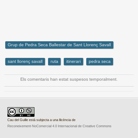
Grup de Pedra Seca Ballestar de Sant Llorenç Savall
sant llorenç savall
ruta
itinerari
pedra seca
Els comentaris han estat suspesos temporalment.
Cau del Guille està subjecta a una llicència de
Reconeixement-NoComercial 4.0 Internacional de Creative Commons