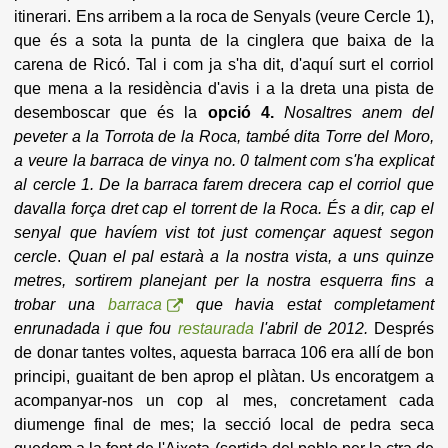
itinerari. Ens arribem a la roca de Senyals (veure Cercle 1),
que és a sota la punta de la cinglera que baixa de la
carena de Ricó.
Tal i com ja s'ha dit, d'aquí surt el corriol
que mena a la residència d'avis i a la dreta una pista de
desemboscar que és la
opció 4.
Nosaltres anem del
peveter a la Torrota de la Roca, també dita Torre del Moro,
a veure la barraca de vinya no. 0 talment com s'ha explicat
al cercle 1. De la barraca farem drecera cap el corriol que
davalla força dret cap el torrent de la Roca. És a dir, cap el
senyal que havíem vist tot just començar aquest segon
cercle
.
Quan el pal estarà a la nostra vista, a uns quinze
metres, sortirem planejant per la nostra esquerra fins a
trobar una
barraca
que havia estat completament
enrunadada i que fou
restaurada
l'abril de 2012.
Després
de donar tantes voltes, aquesta barraca 106 era allí de bon
principi, guaitant de ben aprop el plàtan. Us encoratgem a
acompanyar-nos un cop al mes, concretament cada
diumenge final de mes; la secció local de pedra seca