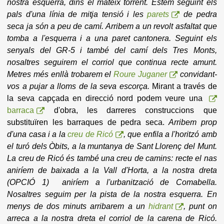
nostra esquerra, dins el mateix torrent. Estem seguint els
pals d'una línia de mitja tensió i les
parets
de pedra
seca ja són a peu de camí. Arribem a un revolt asfaltat que
tomba a l'esquerra i a una paret cantonera. Seguint els
senyals del GR-5 i també del camí dels Tres Monts,
nosaltres seguirem el corriol que continua recte amunt.
Metres més enllà trobarem el
Roure Juganer
convidant-
vos a pujar a lloms de la seva escorça.
Mirant a través de
la seva capçada en direcció nord podem veure una
barraca
d'obra, les darreres construccions que
substituïren les barraques de pedra seca.
Arribem prop
d'una casa i a la
creu de Ricó
, que enfila a l'horitzó amb
el turó dels Òbits, a la muntanya de Sant Llorenç del Munt.
La creu de Ricó és també una creu de camins: recte el nas
aniríem de baixada a la Vall d'Horta, a la nostra dreta
(OPCIÓ 1) aniríem a l'urbanització de Comabella.
Nosaltres seguim per la pista de la nostra esquerra. En
menys de dos minuts arribarem a un
hidrant
, punt on
arreca a la nostra dreta el corriol de la carena de Ricó.