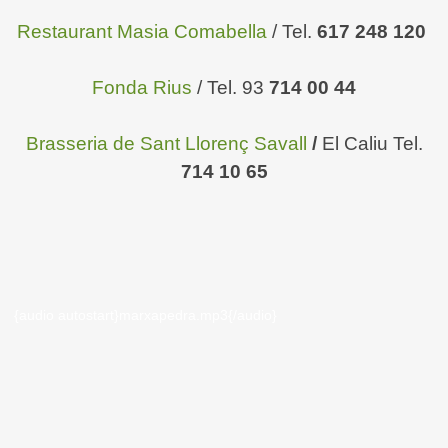
Restaurant Masia Comabella
/ Tel.
617 248 120
Fond
a Rius
/ Tel. 93
714 00 44
Brasseria de Sant Llorenç Savall
/
El Caliu
Tel.
714 10 65
{audio autostart}marxapedra.mp3{/audio}