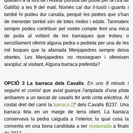
quedem a la font de l'Aixeta (sortida del poble per la ctra de
Gallifa) a les 9 del matí. Només cal dur il·lusió i guants i
també hi podeu dur canalla, perquè les pedres que s'han
de menester també són de totes mides i edats. Tanmateix
sempre podeu contribuir pel vostre compte fent una mica
de poda al voltant de les barraques que trobeu o
senzillament oferint alguna pedra o pedreta per una de les
mil boques que la afamada Menjapedres sempre deixa
obertes. Les Menjapedres no mosseguen i ofereixen
aixopluc al visitant. Alguna barraca preferida?
OPCIÓ 3 La barraca dels Cavalls
.
En uns 8 minuts i
seguint el corriol que aviat guanya l'amplada d'una pìsta
arribarem a un tancat de cavalls fet amb cinta elèctrica
. Al
costat dret del camí la
barraca
dels Cavalls B237. Una
barraca feta en un marge de terra obert. La barraca
conservava la pedra caiguda a l'interior, la qual cosa la
convertia en una bona candidata a ser
restaurada
a finals