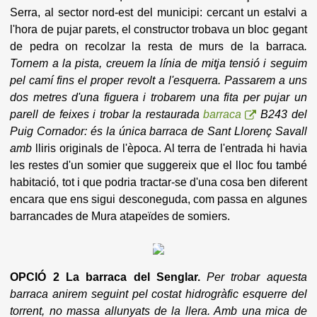
Serra, al sector nord-est del municipi: cercant un estalvi a
l'hora de pujar parets, el constructor trobava un bloc gegant
de pedra on recolzar la resta de murs de la barraca
.
Tornem a la pista, creuem la línia de mitja tensió i seguim
pel camí fins el proper revolt a l'esquerra. Passarem a uns
dos metres d'una figuera i trobarem una fita per pujar un
parell de feixes i trobar la restaurada
barraca
B243 del
Puig Cornador: és la única barraca de Sant Llorenç Savall
amb
lliris originals de l'època. Al terra de l'entrada hi havia
les restes d'un somier que suggereix que el lloc fou també
habitació, tot i que podria tractar-se d'una cosa ben diferent
encara que ens sigui desconeguda, com passa en algunes
barrancades de Mura atapeïdes de somiers.
OPCIÓ 2
La barraca del Senglar.
Per trobar aquesta
barraca anirem seguint pel costat hidrogràfic esquerre del
torrent, no massa allunyats de la llera. Amb una mica de