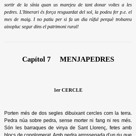
sortir de la sínia quan us marejeu de tant donar voltes a les
pedres. L'Itinerari és força resguardat del sol, la podeu fer p.e. el
mes de maig. I no patiu per si fa un dia rúful perquè trobareu
aixopluc segur dins el patrimoni rural!
Capítol 7 MENJAPEDRES
1er CERCLE
Porten més de dos segles dibuixant cercles com la terra.
Pedra núa sobre pedra, sense morter ni fang ni res més.
Són les barraques de vinya de Sant Llorenç, fetes amb
blocs de conglomerat. Amb pedra arrossegada d'un riu que