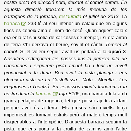
nostra dreta en direcció nord, deixant el corriol enrere.
En
aquesta direcció trobarem la més menuda de les
barraques de la jornada,
restaurada
el juliol de 2013.
La
barraca
238 té al seu interior un calaix que en alguns
llocs es coneix amb el nom de cocó. Quan aquest calaix
era enlairat s'hi solia deixar coses de menjar, i si era arran
de terra s'hi deixava el beure, sovint el càntir.
Tornem al
corriol
. Si el volem seguir avall us portarà a la
opció 3
.
Nosaltres redreçarem les passes fins la primera pila de
canonades i seguirem pista amunt bo i fent un revolt
pronunciat a la dreta. Ben aviat la pista planeja i ens
ofereix la vista de La Castellassa - Mola - Morella - Les
Fogaroses a l'horitzó. En escassos minuts trobarem a la
nostra dreta la
barraca
roja B105
, una barraca feta amb
grans pedaços de rogenca, fet que potser ajudi a aclarir
perque avui és a terra. Els gresos són nivells força
impermeables formant estrats però al mateix temps molt
disgregables a l'intempèrie.
D'aquesta barraca seguim la
pista, que ens porta a la cruïlla de camins amb l'altre