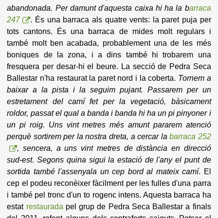
abandonada. Per damunt d'aquesta caixa hi ha la b
arraca
247
. És una barraca als quatre vents: la paret puja per
tots cantons. És una barraca de mides molt regulars i
també molt ben acabada, probablement una de les més
boniques de la zona, i a dins també hi trobarem una
fresquera per desar-hi el beure. La secció de Pedra Seca
Ballestar n'ha restaurat la paret nord i la coberta.
Tornem a
baixar a la pista i la seguim pujant.
Passarem per un
estretament del camí fet per la vegetació, bàsicament
roldor, passat el qual a banda i banda hi ha un pi pinyoner i
un pi roig. Uns vint metres més amunt pararem atenció
perquè sortirem per la nostra dreta, a cercar la
barraca 252
, sencera, a uns vint metres de distància en direcció
sud-est
.
Segons quina sigui la estació de l'any el punt de
sortida també l'assenyala un cep bord al mateix camí
. El
cep el podeu reconèixer fàcilment per les fulles d'una parra
i també pel tronc d'un to rogenc intens. Aquesta barraca ha
estat
restaurada
pel grup de Pedra Seca Ballestar a finals