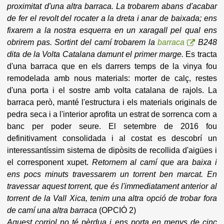
proximitat d'una altra barraca. La trobarem abans d'acabar
de fer el revolt del rocater a la dreta i anar de baixada; ens
fixarem a la nostra esquerra en un xaragall pel qual ens
obrirem pas. Sortint del camí trobarem la
barraca
B248
dita de la Volta Catalana damunt el primer marge.
Es tracta
d'una barraca que en els darrers temps de la vinya fou
remodelada amb nous materials: morter de calç, restes
d'una porta i el sostre amb volta catalana de rajols. La
barraca però, manté l'estructura i els materials originals de
pedra seca i a l'interior aprofita un estrat de sorrenca com a
banc per poder seure. El setembre de 2016 fou
definitivament consolidada i al costat es descobrí un
interessantíssim sistema de dipòsits de recollida d'aigües i
el corresponent xupet.
Retornem al camí que ara baixa i
ens pocs minuts travessarem un torrent ben marcat. En
travessar aquest torrent, que és l'immediatament anterior al
torrent de la Vall Xica, tenim una altra opció de trobar fora
de camí una altra barraca
(OPCIÓ 2)
Aquest corriol no té pèrdua i ens porta en menys de cinc