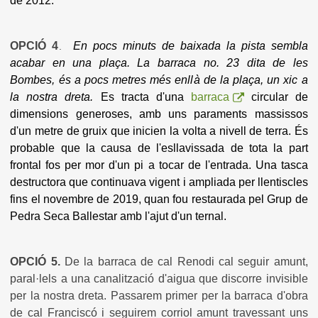
de 2012.
OPCIÓ 4
En pocs minuts de baixada la pista sembla
.
acabar en una plaça. La barraca no. 23 dita de les
Bombes, és a pocs metres més enllà de la plaça, un xic a
la nostra dreta.
Es tracta d'una
barraca
circular de
dimensions generoses, amb uns paraments massissos
d'un metre de gruix que inicien la volta a nivell de terra. És
probable que la causa de l'esllavissada de tota la part
frontal fos per mor d'un pi a tocar de l'entrada. Una tasca
destructora que continuava vigent i ampliada per llentiscles
fins el novembre de 2019, quan fou restaurada pel Grup de
Pedra Seca Ballestar amb l'ajut d'un ternal.
OPCIÓ 5.
De la barraca de cal Renodi cal seguir amunt,
paral·lels a una canalització d'aigua que discorre invisible
per la nostra dreta. Passarem primer per la barraca d'obra
de cal Franciscó i seguirem corriol amunt travessant uns