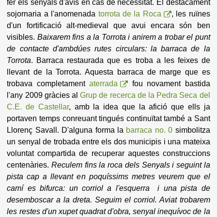
fer els senyals d'avís en cas de necessitat. El destacament
sojornaria a l'anomenada
torrota de la Roca
, les ruïnes
d'un fortificació alt-medieval que avui encara són ben
visibles.
Baixarem fins a la Torrota i anirem a trobar el punt
de contacte d'ambdúes rutes circulars: la barraca de la
Torrota
. Barraca restaurada que es troba a les feixes de
llevant de la Torrota. Aquesta barraca de marge que es
trobava completament
aterrada
fou novament bastida
l'any 2009 gràcies al
Grup de recerca de la Pedra Seca del
C.E. de Castellar
, amb la idea que la afició que ells ja
portaven temps conreuant tingués continuïtat també a Sant
Llorenç Savall. D'alguna forma la
barraca no. 0
simbolitza
un senyal de trobada entre els dos municipis i una mateixa
voluntat compartida de recuperar aquestes construccions
centenàries.
Reculem fins la roca dels Senyals i seguint la
pista cap a llevant e
n poquíssims metres veurem que el
camí es bifurca: un corriol a l'esquerra i una pista de
desemboscar a la dreta. Seguim el corriol.
Aviat trobarem
les restes d'un xupet quadrat d'obra, senyal inequívoc de la