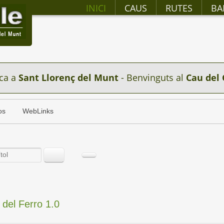
INICI
CAUS
RUTES
BA
ca a
Sant Llorenç del Munt
- Benvinguts al
Cau del 
os
WebLinks
t del Ferro 1.0