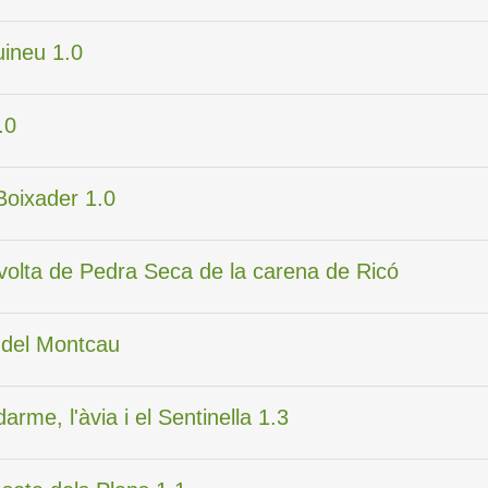
uineu 1.0
.0
 Boixader 1.0
a volta de Pedra Seca de la carena de Ricó
t del Montcau
darme, l'àvia i el Sentinella 1.3