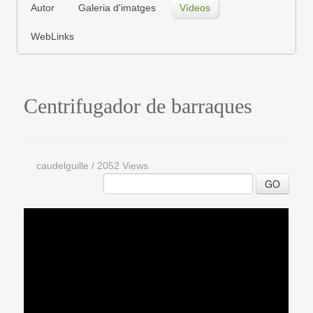
Autor
Galeria d'imatges
Vídeos
WebLinks
Centrifugador de barraques
caudelguille
/
2052 Views
GO