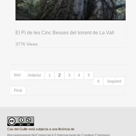
El Pi de les Cinc Besses del torrent de La Vall
3776 Views
Inici
2
Anterior
1
3
4
5
6
Següent
Final
Cau del Guille està subjecta a una llicència de
Reconeixement-NoComercial 4.0 Internacional de Creative Commons