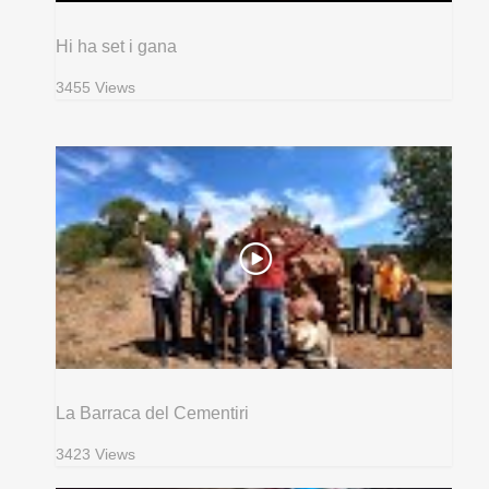
Hi ha set i gana
3455 Views
La Barraca del Cementiri
3423 Views