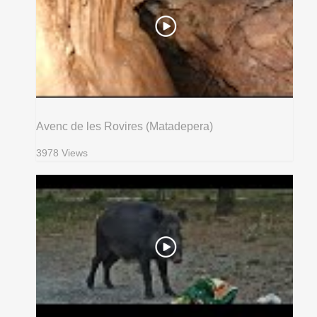
Avenc de les Rovires (Matadepera)
3978 Views