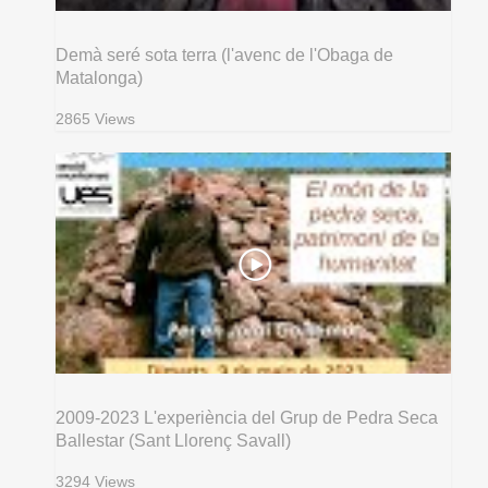
Demà seré sota terra (l'avenc de l'Obaga de
Matalonga)
2865 Views
2009-2023 L'experiència del Grup de Pedra Seca
Ballestar (Sant Llorenç Savall)
3294 Views