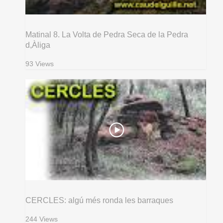
Matinal 8. La Volta de Pedra Seca de la Pedra
d,Àliga
93 Views
CERCLES: algú més ronda les barraques
244 Views