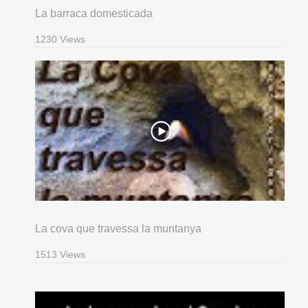
La barraca domesticada
1230 Views
La cova que travessa la muntanya
1513 Views