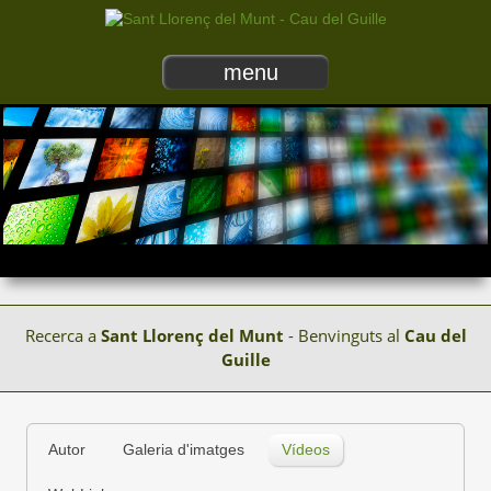
menu
Recerca a
Sant Llorenç del Munt
- Benvinguts al
Cau del
Guille
Autor
Galeria d'imatges
Vídeos