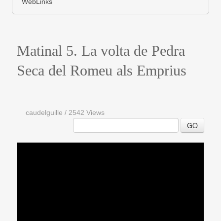
WebLinks
Matinal 5. La volta de Pedra
Seca del Romeu als Emprius
caudelguille
/
2542 Views
GO