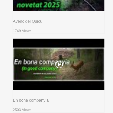
Avenc del Quicu
1749 Views
En bona companyia
2503 Views