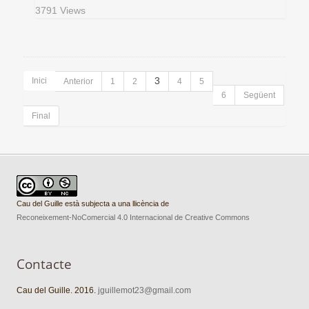
3791 Views
Inici
3
Anterior
1
2
4
5
6
Següent
Final
Cau del Guille està subjecta a una llicència de
Reconeixement-NoComercial 4.0 Internacional de Creative Commons
Contacte
Cau del Guille. 2016.
jguillemot23@gmail.com