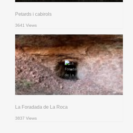
Petards i cabirols
3641 Views
La Foradada de La Roca
3837 Views