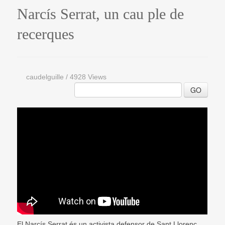
Narcís Serrat, un cau ple de
recerques
caudelguille
/
4928 Views
GO
El Narcís Serrat és un activista defensor de Sant Llorenç