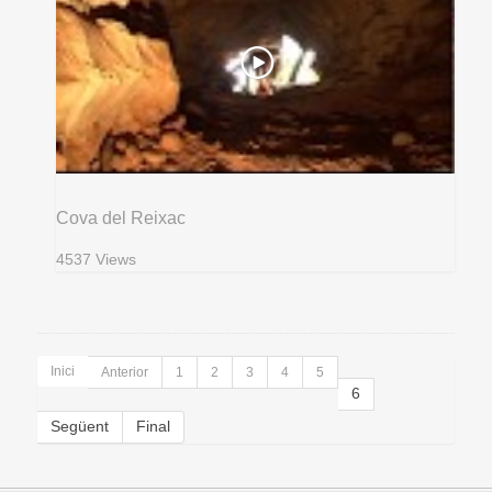
Cova del Reixac
4537 Views
Inici
Anterior
1
2
3
4
5
6
Següent
Final