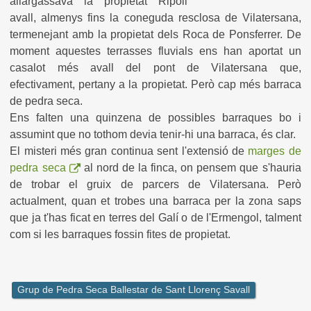
allargassava la propietat Ripoll
avall, almenys fins la coneguda resclosa de Vilatersana,
termenejant amb la propietat dels Roca de Ponsferrer. De
moment aquestes terrasses fluvials ens han aportat un
casalot més avall del pont de Vilatersana que,
efectivament, pertany a la propietat. Però cap més barraca
de pedra seca.
Ens falten una quinzena de possibles barraques bo i
assumint que no tothom devia tenir-hi una barraca, és clar.
El misteri més gran continua sent l'extensió de
marges de
pedra seca
al nord de la finca, on pensem que s'hauria
de trobar el gruix de parcers de Vilatersana. Però
actualment, quan et trobes una barraca per la zona saps
que ja t'has ficat en terres del Galí o de l'Ermengol, talment
com si les barraques fossin fites de propietat.
Grup de Pedra Seca Ballestar de Sant Llorenç Savall