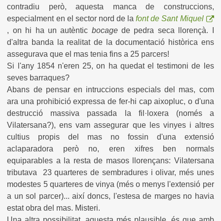
contradiu però, aquesta manca de construccions,
especialment en el sector nord de la
font de Sant Miquel
, on hi ha un autèntic
bocage
de pedra seca llorençà. I
d'altra banda la realitat de la documentació històrica ens
assegurava que el mas tenia fins a 25 parcers!
Si l'any 1854 n'eren 25, on ha quedat el testimoni de les
seves barraques?
Abans de pensar en intruccions especials del mas, com
ara una prohibició expressa de fer-hi cap aixopluc, o d'una
destrucció massiva passada la fil·loxera (només a
Vilatersana?), ens vam assegurar que les vinyes i altres
cultius propis del mas no fossin d'una extensió
aclaparadora però no, eren xifres ben normals
equiparables a la resta de masos llorençans: Vilatersana
tributava 23 quarteres de sembradures i olivar, més unes
modestes 5 quarteres de vinya (més o menys l'extensió per
a un sol parcer)... així doncs, l'estesa de marges no havia
estat obra del mas. Misteri.
Una altra possibilitat, aquesta més plausible, és que amb