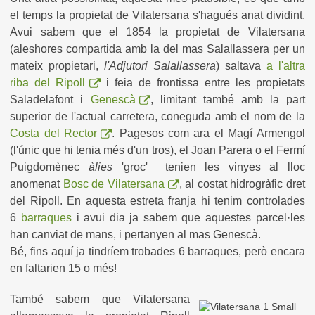
el temps la propietat de Vilatersana s'hagués anat dividint.
Avui sabem que el 1854 la propietat de Vilatersana
(aleshores compartida amb la del mas Salallassera per un
mateix propietari,
l'Adjutori Salallassera
) saltava
a l'altra
riba del Ripoll
i feia de frontissa entre les propietats
Saladelafont i
Genescà
, limitant també amb la part
superior de l'actual carretera, coneguda amb el nom de la
Costa del Rector
. Pagesos com ara el Magí Armengol
(l'únic que hi tenia més d'un tros), el Joan Parera o el Fermí
Puigdomènec
àlies
'groc' tenien les vinyes al lloc
anomenat
Bosc de Vilatersana
, al costat hidrogràfic dret
del Ripoll. En aquesta estreta franja hi tenim controlades
6
barraques
i avui dia ja sabem que aquestes parcel·les
han canviat de mans, i pertanyen al mas Genescà.
Bé, fins aquí ja tindríem trobades 6 barraques, però encara
en faltarien 15 o més!
També sabem que Vilatersana