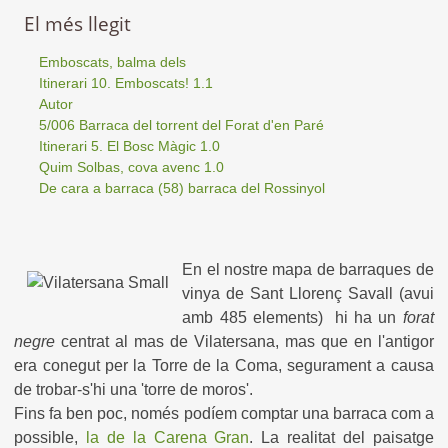
El més llegit
Emboscats, balma dels
Itinerari 10. Emboscats! 1.1
Autor
5/006 Barraca del torrent del Forat d'en Paré
Itinerari 5. El Bosc Màgic 1.0
Quim Solbas, cova avenc 1.0
De cara a barraca (58) barraca del Rossinyol
En el nostre mapa de barraques de
vinya de Sant Llorenç Savall (avui
amb 485 elements) hi ha un
forat
negre
centrat al mas de Vilatersana, mas que en l'antigor
era conegut per la Torre de la Coma, segurament a causa
de trobar-s'hi una 'torre de moros'.
Fins fa ben poc, només podíem comptar una barraca com a
possible,
la de la Carena Gran
. La realitat del paisatge