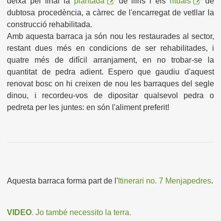
deixa pel final la
plantada
de lliris i els
rituals
de
dubtosa procedència, a càrrec de l'encarregat de vetllar la
construcció rehabilitada.
Amb aquesta barraca ja són nou les restaurades al sector,
restant dues més en condicions de ser rehabilitades, i
quatre més de difícil arranjament, en no trobar-se la
quantitat de pedra adient. Espero que gaudiu d'aquest
renovat bosc on hi creixen de nou les barraques del segle
dinou, i recordeu-vos de dipositar qualsevol pedra o
pedreta per les juntes: en són l'aliment preferit!
Aquesta barraca forma part de l'
Itinerari no. 7 Menjapedres
.
VIDEO
. Jo també necessito la terra.