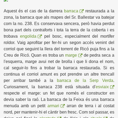
Aquest és el cas de la darrera
barraca
restaurada a la
zona, la barraca que als mapes del Sr. Ballestar va batejar
com la no. 238. Es conservava sencera, però havia perdut
bona part dels contraforts i tota la terra de la coberta i es
trobava
engolida
pel bosc, especialment del mortífer
roldor. Vaig aprofitar per fer-hi un segon accés venint del
corriol que seguint la llera del torrent de Ricó puja fins a la
Creu de Ricó. Quan es troba un
marge
de pedra seca a
l'esquerra, marge avui net de brolla i que li dona el nom,
cal seguir-lo fins a trobar la barraca restaurada. Si es
continua el corriol amunt es pot prendre un altre trencall
per arribar també a la
barraca de la Serp Verda
.
Curiosament, la barraca 238 està situada d'
esviaix
respecte el marge: un fet que només el constructor en
devia saber la raó. La barraca de la Feixa és una barraca
menuda amb un petit
armari
arran de terra i al costat
nord, per mantenir-hi el càntir ben fresc. Com sol passar, es