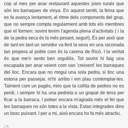
cop al mes per anar restaurant aquestes joies rurals que
són les barraques de vinya. En aquest sentit, la feina que
es fa avança lentament, al ritme dels components del grup,
que no sempre compta regularment amb tots els membres
que el formen: sovint tenim l'agenda plena d'activitats ( i la
de la pedra seca és la més pesant, segur!). És per això que
de tant en tant un servidor va fent la seva en una raconada
tan propera al poble com és la carena de Ricó. I la veritat
és que me'n sento ben orgullós. Tot sovint hi faig una
escapada per anar veient com van 'creixent' les barraques
del lloc. Encara que no mogui una sola pedra, si tinc una
estona per passejar, m'hi arribo i em plau contemplar-les.
Talment com un pagès, miro que la collita de pedres no es
perdi, i sempre hi ha una pedreta o un grapat de terra per
ficar a la barraca. I potser encara m'agrada més el fet que
les barraques no són totes a la vista. Estan integrades dins
un bosc puixant. I per a mi, això encara ho fa més atractiu.