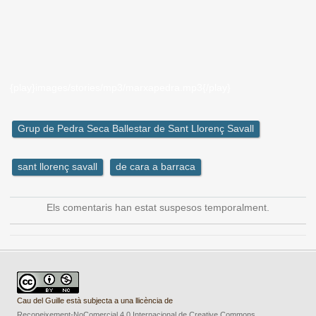
{play}images/stories/mp3/marxapedra.mp3{/play}
Grup de Pedra Seca Ballestar de Sant Llorenç Savall
sant llorenç savall
de cara a barraca
Els comentaris han estat suspesos temporalment.
Cau del Guille està subjecta a una llicència de
Reconeixement-NoComercial 4.0 Internacional de Creative Commons