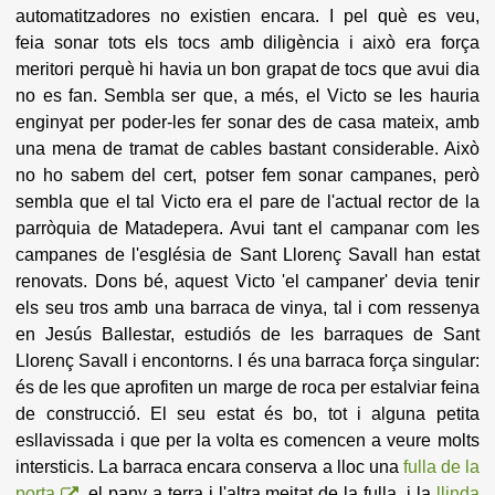
automatitzadores no existien encara. I pel què es veu,
feia sonar tots els tocs amb diligència i això era força
meritori perquè hi havia un bon grapat de tocs que avui dia
no es fan. Sembla ser que, a més, el Victo se les hauria
enginyat per poder-les fer sonar des de casa mateix, amb
una mena de tramat de cables bastant considerable. Això
no ho sabem del cert, potser fem sonar campanes, però
sembla que el tal Victo era el pare de l'actual rector de la
parròquia de Matadepera. Avui tant el campanar com les
campanes de l'església de Sant Llorenç Savall han estat
renovats. Dons bé, aquest Victo 'el campaner' devia tenir
els seu tros amb una barraca de vinya, tal i com ressenya
en Jesús Ballestar, estudiós de les barraques de Sant
Llorenç Savall i encontorns. I és una barraca força singular:
és de les que aprofiten un marge de roca per estalviar feina
de construcció. El seu estat és bo, tot i alguna petita
esllavissada i que per la volta es comencen a veure molts
intersticis. La barraca encara conserva a lloc una
fulla de la
porta
, el pany a terra i l'altra meitat de la fulla, i la
llinda