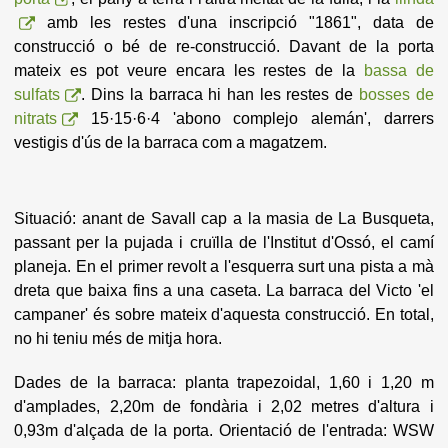
amb les restes d'una inscripció "1861", data de
construcció o bé de re-construcció. Davant de la porta
mateix es pot veure encara les restes de la
bassa de
sulfats
. Dins la barraca hi han les restes de
bosses de
nitrats
15·15·6·4 'abono complejo alemán', darrers
vestigis d'ús de la barraca com a magatzem.
Situació: anant de Savall cap a la masia de La Busqueta,
passant per la pujada i cruïlla de l'Institut d'Ossó, el camí
planeja. En el primer revolt a l'esquerra surt una pista a mà
dreta que baixa fins a una caseta. La barraca del Victo 'el
campaner' és sobre mateix d'aquesta construcció. En total,
no hi teniu més de mitja hora.
Dades de la barraca: planta trapezoidal, 1,60 i 1,20 m
d'amplades, 2,20m de fondària i 2,02 metres d'altura i
0,93m d'alçada de la porta. Orientació de l'entrada: WSW