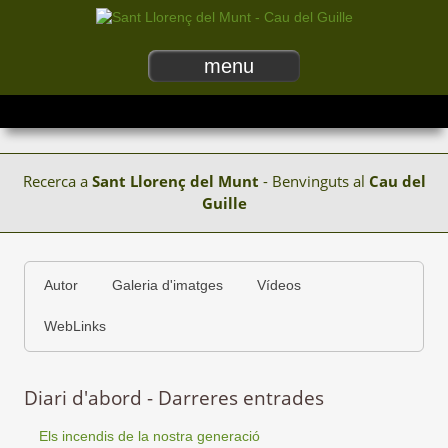
menu
Recerca a
Sant Llorenç del Munt
- Benvinguts al
Cau del
Guille
Autor
Galeria d'imatges
Vídeos
WebLinks
Diari d'abord - Darreres entrades
Els incendis de la nostra generació