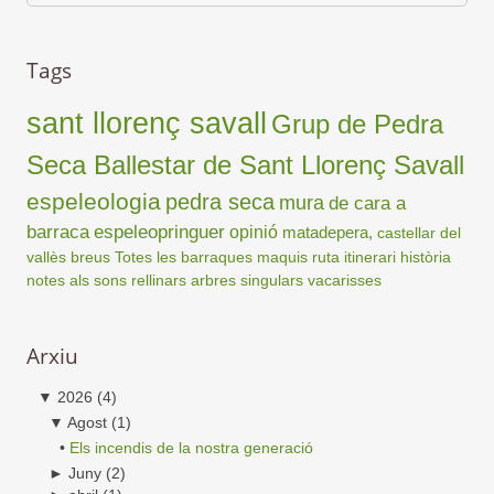
Tags
sant llorenç savall
Grup de Pedra
Seca Ballestar de Sant Llorenç Savall
espeleologia
pedra seca
mura
de cara a
barraca
espeleopringuer
opinió
matadepera,
castellar del
vallès
breus
Totes les barraques
maquis
ruta
itinerari
història
notes als sons
rellinars
arbres singulars
vacarisses
Arxiu
▼
2026
(4)
▼
Agost
(1)
•
Els incendis de la nostra generació
►
Juny
(2)