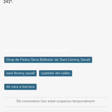
241º.
{audio autostart}marxapedra.mp3{/audio}
Grup de Pedra Seca Ballestar de Sant Llorenç Savall
sant llorenç savall
castellar del vallès
de cara a barraca
Els comentaris han estat suspesos temporalment.