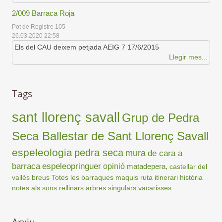
2/009 Barraca Roja
Pot de Registre 105
26.03.2020 22:58
Els del CAU deixem petjada AEIG 7 17/6/2015
Llegir mes...
Tags
sant llorenç savall
Grup de Pedra
Seca Ballestar de Sant Llorenç Savall
espeleologia
pedra seca
mura
de cara a
barraca
espeleopringuer
opinió
matadepera,
castellar del
vallès
breus
Totes les barraques
maquis
ruta
itinerari
història
notes als sons
rellinars
arbres singulars
vacarisses
Arxiu