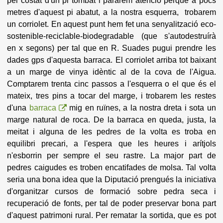
pel costat d'un pi tombat i pararem atenció perquè a pocs
metres d'aquest pi abatut, a la nostra esquerra, trobarem
un corriolet. En aquest punt hem fet una senyalització eco-
sostenible-reciclable-biodegradable (que s'autodestruírà
en x segons) per tal que en R. Suades pugui prendre les
dades gps d'aquesta barraca. El corriolet arriba tot baixant
a un marge de vinya idèntic al de la cova de l'Aigua.
Comptarem trenta cinc passos a l'esquerra o el que és el
mateix, tres pins a tocar del marge, i trobarem les restes
d'una
barraca
mig en ruïnes, a la nostra dreta i sota un
marge natural
de roca. De la barraca en queda, justa, la
meitat i alguna de les pedres de la volta es troba en
equilibri precari, a l'espera que les heures i arítjols
n'esborrin per sempre el seu rastre. La major part de
pedres caigudes es troben encatifades de molsa. Tal volta
seria una bona idea que la Diputació prengués la iniciativa
d'organitzar cursos de formació sobre pedra seca i
recuperació de fonts, per tal de poder preservar bona part
d'aquest patrimoni rural. Per rematar la sortida, que es pot