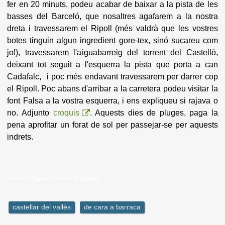
fer en 20 minuts, podeu acabar de baixar a la pista de les
basses del Barceló, que nosaltres agafarem a la nostra
dreta i travessarem el Ripoll (més valdrà que les vostres
botes tinguin algun ingredient gore-tex, sinó sucareu com
jo!), travessarem l'a
iguabarreig del torrent del Castelló,
deixant tot seguit a l'esquerra la pista que porta a can
Cadafalc, i poc més endavant travessarem per darrer cop
el Ripoll. Poc abans d'arribar a la carretera podeu visitar la
font Falsa a la vostra esquerra, i ens expliqueu si rajava o
no. Adjunto
croquis
. Aquests dies de pluges, paga la
pena aprofitar un forat de sol per passejar-se per aquests
indrets.
ies/mp3/giacchino.mp3{/play}
castellar del vallès
de cara a barraca