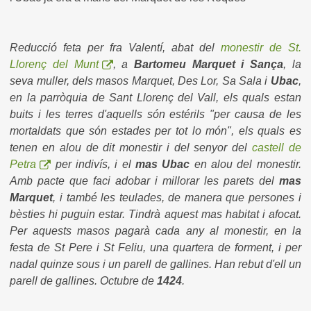
Reducció feta per fra Valentí, abat del
monestir de St.
Llorenç del Munt
, a
Bartomeu Marquet i Sança
, la
seva muller, dels masos Marquet, Des Lor, Sa Sala i
Ubac
,
en la parròquia de Sant Llorenç del Vall, els quals estan
buits i les terres d'aquells són estérils "per causa de les
mortaldats que són estades per tot lo món", els quals es
tenen en alou de dit monestir i del senyor del
castell de
Petra
per indivís, i el
mas Ubac
en alou del monestir.
Amb pacte que faci adobar i millorar les parets del
mas
Marquet
, i també les teulades, de manera que persones i
bèsties hi puguin estar. Tindrà aquest mas habitat i afocat.
Per aquests masos pagarà cada any al monestir, en la
festa de St Pere i St Feliu, una quartera de forment, i per
nadal quinze sous i un parell de gallines. Han rebut d'ell un
parell de gallines. Octubre de
1424
.