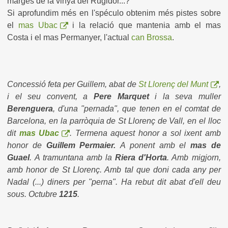
marges de la vinya del Rugidor...?
Si aprofundim més en l'spéculo obtenim més pistes sobre
el
mas Ubac
i la relació que mantenia amb el mas
Costa i el mas Permanyer, l'actual
can Brossa
.
Concessió feta per Guillem, abat de
St Llorenç del Munt
,
i el seu convent, a
Pere Marquet
i la seva muller
Berenguera
, d'una "pernada", que tenen en el comtat de
Barcelona, en la parròquia de St Llorenç de Vall, en el lloc
dit
mas Ubac
. Termena aquest honor a sol ixent amb
honor de
Guillem Permaier.
A ponent amb el
mas de
Guael
. A tramuntana amb la
Riera d'Horta
. Amb migjorn,
amb honor de St Llorenç. Amb tal que doni cada any per
Nadal (...) diners per "perna". Ha rebut dit abat d'ell deu
sous. Octubre
1215
.