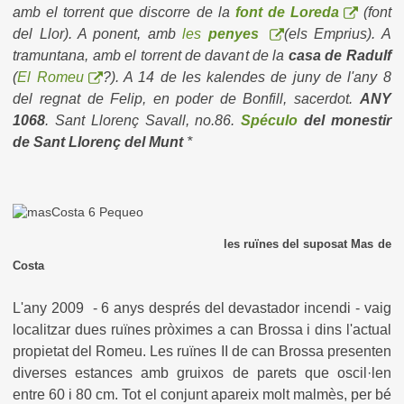
amb el torrent que discorre de la
font de Loreda
(font
del Llor). A ponent, amb
les
penyes
(els Emprius). A
tramuntana, amb el torrent de davant de la
casa de Radulf
(
El Romeu
?). A 14 de les kalendes de juny de l'any 8
del regnat de Felip, en poder de Bonfill, sacerdot.
ANY
1068
. Sant Llorenç Savall, no.86.
Spéculo
del monestir
de Sant Llorenç del Munt
*
les ruïnes del suposat Mas de
Costa
L'any 2009 - 6 anys després del devastador incendi - vaig
localitzar dues ruïnes pròximes a can Brossa i dins l'actual
propietat del Romeu. Les ruïnes II de can Brossa presenten
diverses estances amb gruixos de parets que oscil·len
entre 60 i 80 cm. Tot el conjunt apareix molt malmès, per bé