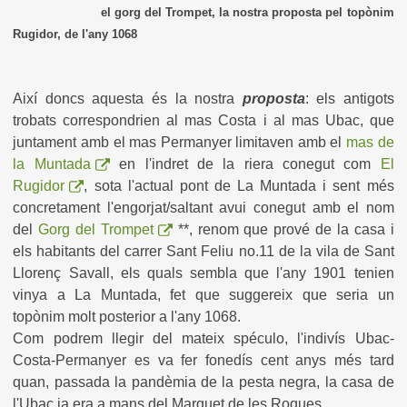
el gorg del Trompet, la nostra proposta pel topònim
Rugidor, de l'any 1068
Així doncs aquesta és la nostra
proposta
: els antigots
trobats correspondrien al mas Costa i al mas Ubac, que
juntament amb el mas Permanyer limitaven amb el
mas de
la Muntada
en l'indret de la riera conegut com
El
Rugidor
, sota l'actual pont de La Muntada i sent més
concretament l'engorjat/saltant avui conegut amb el nom
del
Gorg del Trompet
**, renom que prové de la casa i
els habitants del carrer Sant Feliu no.11 de la vila de Sant
Llorenç Savall, els quals sembla que l'any 1901 tenien
vinya a La Muntada, fet que suggereix que seria un
topònim molt posterior a l'any 1068.
Com podrem llegir del mateix spéculo, l'indivís Ubac-
Costa-Permanyer es va fer fonedís cent anys més tard
quan, passada la pandèmia de la pesta negra, la casa de
l'Ubac ja era a mans del Marquet de les Roques