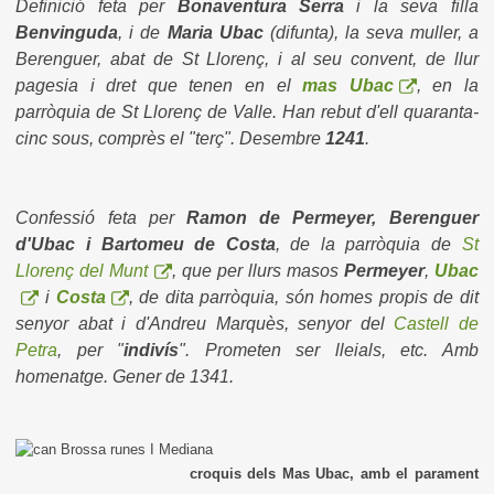
Definició feta per
Bonaventura Serra
i la seva filla
Benvinguda
, i de
Maria Ubac
(difunta), la seva muller, a
Berenguer, abat de St Llorenç, i al seu convent, de llur
pagesia i dret que tenen en el
mas Ubac
, en la
parròquia de St Llorenç de Valle. Han rebut d'ell quaranta-
cinc sous, comprès el "terç". Desembre
1241
.
Confessió feta per
Ramon de Permeyer,
Berenguer
d'Ubac i Bartomeu de Costa
, de la parròquia de
St
Llorenç del Munt
, que per llurs masos
Permeyer
,
Ubac
i
Costa
, de dita parròquia, són homes propis de dit
senyor abat i d'Andreu Marquès, senyor del
Castell de
Petra
, per "
indivís
". Prometen ser lleials, etc. Amb
homenatge. Gener de 1341.
croquis dels Mas Ubac, amb el parament