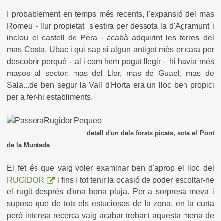
I probablement en temps més recents, l'expansió del mas
Romeu - llur propietat s'estira per dessota la d'Agramunt i
inclou el castell de Pera - acabà adquirint les terres del
mas Costa, Ubac i qui sap si algun antigot més encara per
descobrir perquè - tal i com hem pogut llegir - hi havia més
masos al sector: mas del Llor, mas de Guael, mas de
Sala...de ben segur la Vall d'Horta era un lloc ben propici
per a fer-hi establiments.
detall d'un dels forats picats, sota el Pont
de la Muntada
El fet és que vaig voler examinar ben d'aprop el lloc del
RUGIDOR
i fins i tot tenir la ocasió de poder escoltar-ne
el rugit després d'una bona pluja. Per a sorpresa meva i
suposo que de tots els estudiosos de la zona, en la curta
però intensa recerca vaig acabar trobant aquesta mena de