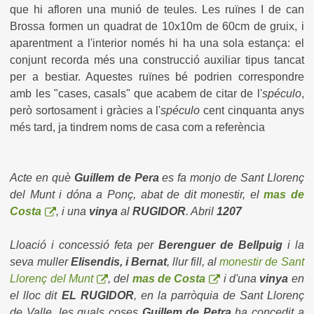
que hi afloren una munió de teules. Les ruïnes I de can
Brossa formen un quadrat de 10x10m de 60cm de gruix, i
aparentment a l'interior només hi ha una sola estança: el
conjunt recorda més una construcció auxiliar tipus tancat
per a bestiar. Aquestes ruïnes bé podrien correspondre
amb les "cases, casals" que acabem de citar de l'
spéculo
,
però sortosament i gràcies a l'
spéculo
cent cinquanta anys
més tard, ja tindrem noms de casa com a referència
Acte en què
Guillem de Pera
es fa monjo de Sant Llorenç
del Munt i dóna a Ponç, abat de dit monestir, el
mas de
Costa
, i una
vinya
al
RUGIDOR
. Abril
1207
Lloació i concessió feta per
Berenguer de Bellpuig
i la
seva muller
Elisendis, i Bernat
, llur fill, al
monestir de Sant
Llorenç del Munt
, del
mas de Costa
i d'una
vinya
en
el lloc dit
EL RUGIDOR
, en la parròquia de Sant Llorenç
de Valle, les quals coses
Guillem de Petra
ha concedit a