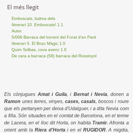
El més llegit
Emboscats, balma dels
Itinerari 10. Emboscats! 1.1
Autor
5/006 Barraca del torrent del Forat d'en Paré
Itinerari 5. El Bosc Màgic 1.0
Quim Solbas, cova avenc 1.0
De cara a barraca (58) barraca del Rossinyol
Els cònjugues
Amat i Guila
, i
Bernat i Nevia
, donen a
Ramon
unes terres, vinyes,
cases, casals
, boscos i roure
que els pertanyen per deixa d'Udalguer, i a dita Nevia com
a filla. Són situades en el comtat de Barcelona, en el terme
de Lacera, en el lloc dit Horta, on habita
Tramir
. Afronta a
orient amb la
Riera d'Horta
i en el
RUGIDOR
. A migdia,