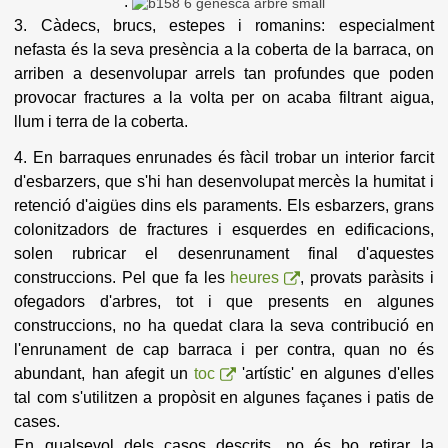
.
3. Càdecs, brucs, estepes i romanins: especialment
nefasta és la seva presència a la coberta de la barraca, on
arriben a desenvolupar arrels tan profundes que poden
provocar fractures a la volta per on acaba filtrant aigua,
llum i terra de la coberta.
4. En barraques enrunades és fàcil trobar un interior farcit
d'esbarzers, que s'hi han desenvolupat mercès la humitat i
retenció d'aigües dins els paraments. Els esbarzers, grans
colonitzadors de fractures i esquerdes en edificacions,
solen rubricar el desenrunament final d'aquestes
construccions. Pel que fa les
heures
, provats paràsits i
ofegadors d'arbres, tot i que presents en algunes
construccions, no ha quedat clara la seva contribució en
l'enrunament de cap barraca i per contra, quan no és
abundant, han afegit un
toc
'artístic' en algunes d'elles
tal com s'utilitzen a propòsit en algunes façanes i patis de
cases.
En qualsevol dels casos descrits, no és bo retirar la