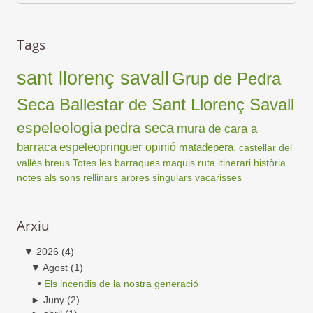
Tags
sant llorenç savall
Grup de Pedra
Seca Ballestar de Sant Llorenç Savall
espeleologia
pedra seca
mura
de cara a
barraca
espeleopringuer
opinió
matadepera,
castellar del
vallès
breus
Totes les barraques
maquis
ruta
itinerari
història
notes als sons
rellinars
arbres singulars
vacarisses
Arxiu
▼
2026
(4)
▼
Agost
(1)
•
Els incendis de la nostra generació
►
Juny
(2)