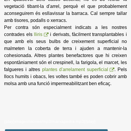
vegetació tibant-la d'arrel, perquè el que probablement
aconseguirem és esllavissar la barraca. Cal sempre tallar
amb tisores, podalls o xerracs.
Per contra són especialment indicats a les nostres
contrades els
lliris
i derivats, fàcilment transplantables i
que amb els seus bulbs de creixement superficial no
malmeten la coberta de terra i ajuden a mantenir-la
cohesionada. Altres plantes benefactores que hi creixen
espontàniament són el crespinell, la farigola, el marcet, les
falgueres i altres
plantes d'arrelament superficial
. Pels
llocs humits i obacs, les voltes també es poden cobrir amb
molsa amb una funció impermeabilitzant ben eficaç.
{play}images/stories/mp3/marxapedra.mp3{/play}