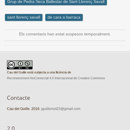
Grup de Pedra Seca Ballestar de Sant Llorenç Savall
sant llorenç savall
de cara a barraca
Els comentaris han estat suspesos temporalment.
Cau del Guille està subjecta a una llicència de
Reconeixement-NoComercial 4.0 Internacional de Creative Commons
Contacte
Cau del Guille. 2016.
jguillemot23@gmail.com
2.0