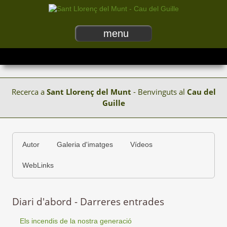
menu
Recerca a
Sant Llorenç del Munt
- Benvinguts al
Cau del
Guille
Autor
Galeria d'imatges
Vídeos
WebLinks
Diari d'abord - Darreres entrades
Els incendis de la nostra generació