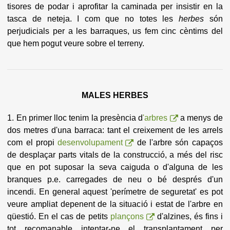
tisores de podar i aprofitar la caminada per insistir en la
tasca de neteja. I com que no totes les
herbes
són
perjudicials per a les barraques, us fem cinc cèntims del
que hem pogut veure sobre el terreny.
MALES HERBES
1. En primer lloc tenim la presència d
'arbres
a menys de
dos metres d'una barraca: tant el creixement de les arrels
com el propi
desenvolupament
de l'arbre són capaços
de desplaçar parts vitals de la construcció, a més del risc
que en pot suposar la seva caiguda o d'alguna de les
branques p.e. carregades de neu o bé després d'un
incendi. En general aquest 'perímetre de seguretat' es pot
veure ampliat depenent de la situació i estat de l'arbre en
qüestió. En el cas de petits
plançons
d'alzines, és fins i
tot recomanable intentar-ne el transplantament per