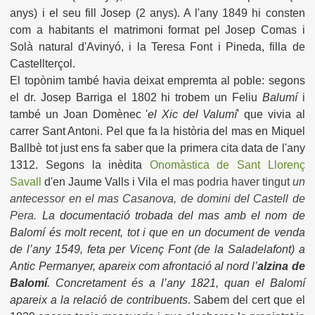
anys) i el seu fill Josep (2 anys). A l'any 1849 hi consten
com a habitants el matrimoni format pel Josep Comas i
Solà natural d'Avinyó, i la Teresa Font i Pineda, filla de
Castellterçol.
El topònim també havia deixat empremta al poble: segons
el dr. Josep Barriga el 1802 hi trobem un Feliu
Balumí
i
també un Joan Domènec '
el Xic del Valumí
' que vivia al
carrer Sant Antoni. Pel que fa la història del mas en Miquel
Ballbè tot just ens fa saber que la primera cita data de l'any
1312. Segons la inèdita
Onomàstica de Sant Llorenç
Savall
d'en Jaume Valls i Vila e
l mas podria haver tingut
un
antecessor en el
mas Casanova, de domini del Castell de
Pera.
La documentació trobada del mas amb el nom de
Balomí és molt recent, tot i que en un document de venda
de l’any 1549, feta per Vicenç Font (de la Saladelafont) a
Antic Permanyer, apareix com afrontació al nord l’
alzina de
Balomí
. Concretament és a l’any 1821, quan el Balomí
apareix a la relació de contribuents
.
Sabem del cert que el