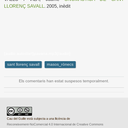
LLORENÇ SAVALL
. 2005, inèdit
{audio autostart}pavana.mp3{/audio}
sant llorenç savall
masos_rònecs
Els comentaris han estat suspesos temporalment.
Cau del Guille està subjecta a una llicència de
Reconeixement-NoComercial 4.0 Internacional de Creative Commons