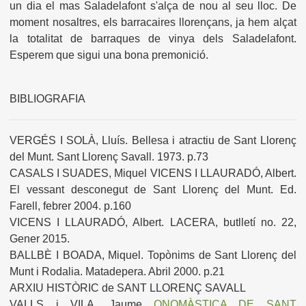
un dia el mas Saladelafont s'alça de nou al seu lloc. De
moment nosaltres, els barracaires llorençans, ja hem alçat
la totalitat de barraques de vinya dels Saladelafont.
Esperem que sigui una bona premonició.
BIBLIOGRAFIA
VERGÉS I SOLÀ, Lluís. Bellesa i atractiu de Sant Llorenç
del Munt. Sant Llorenç Savall. 1973. p.73
CASALS I SUADES, Miquel VICENS I LLAURADÓ, Albert.
El vessant desconegut de Sant Llorenç del Munt. Ed.
Farell, febrer 2004. p.160
VICENS I LLAURADÓ, Albert. LACERA, butlletí no. 22,
Gener 2015.
BALLBÈ I BOADA, Miquel. Topònims de Sant Llorenç del
Munt i Rodalia. Matadepera. Abril 2000. p.21
ARXIU HISTÒRIC de SANT LLORENÇ SAVALL
VALLS i VILA, Jaume
ONOMÀSTICA DE SANT