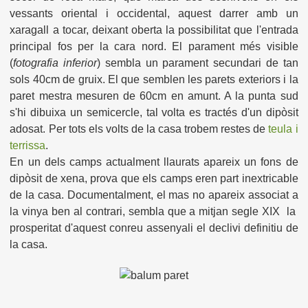
vessants oriental i occidental, aquest darrer amb un
xaragall a tocar, deixant oberta la possibilitat que l'entrada
principal fos per la cara nord. El parament més visible
(
fotografia inferior
) sembla un parament secundari de tan
sols 40cm de gruix. El que semblen les parets exteriors i la
paret mestra mesuren de 60cm en amunt. A la punta sud
s'hi dibuixa un semicercle, tal volta es tractés d'un dipòsit
adosat. Per tots els volts de la casa trobem restes de
teula i
terrissa
.
En un dels camps actualment llaurats apareix un fons de
dipòsit de xena, prova que els camps eren part inextricable
de la casa. Documentalment, el mas no apareix associat a
la vinya ben al contrari, sembla que a mitjan segle XIX la
prosperitat d'aquest conreu assenyali el declivi definitiu de
la casa.