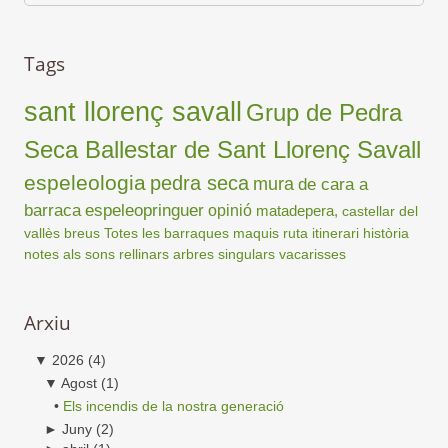
Tags
sant llorenç savall
Grup de Pedra
Seca Ballestar de Sant Llorenç Savall
espeleologia
pedra seca
mura
de cara a
barraca
espeleopringuer
opinió
matadepera,
castellar del
vallès
breus
Totes les barraques
maquis
ruta
itinerari
història
notes als sons
rellinars
arbres singulars
vacarisses
Arxiu
▼
2026
(4)
▼
Agost
(1)
•
Els incendis de la nostra generació
►
Juny
(2)