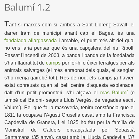
Balumí 1.2
T
ant si marxes com si arribes a Sant Llorenç Savall, el
darrer tram de municipi anant cap el Bages, és una
fondalada allargassada
i amable, el punt més alt del qual
no ens faria pensar que és una capçalera del riu Ripoll.
Passat l'incendi de 2003, a banda i banda de la fondalada
s'han llaurat tot de
camps
per fer-hi créixer ferratges per als
animals salvatges (el més enraonat dels quals, el senglar,
s'ho menja gairebé tot!). Res de nou: els camps ja havien
estat conreuats quan al bell centre d'aquesta esplanada,
dalt d'un petit promontori, s'hi alçava el
mas Balumí
(o
també cal Baloni- segons Lluís Vergés, de vegades escrit
Valumí). Pel que fa la masoveria, tenim constància que el
1811 la ocupava l'Agustí Crusella casat amb la Francisca
Capdevila de Granera, i el 1825 ho fou per la família de
Monistrol de Calders encapçalada pel Sebastià
Santamans (35 anys), casat amb la Llúcia Capdevila (37