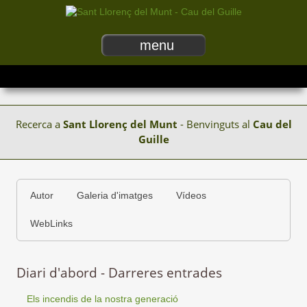
menu
Recerca a
Sant Llorenç del Munt
- Benvinguts al
Cau del
Guille
Autor
Galeria d'imatges
Vídeos
WebLinks
Diari d'abord - Darreres entrades
Els incendis de la nostra generació