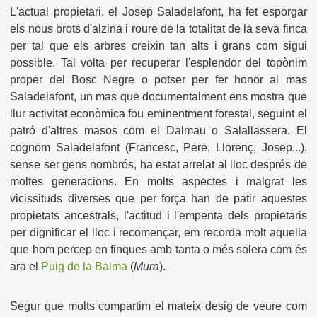
L'actual propietari, el Josep Saladelafont, ha fet esporgar
els nous brots d'alzina i roure de la totalitat de la seva finca
per tal que els arbres creixin tan alts i grans com sigui
possible. Tal volta per recuperar l'esplendor del topònim
proper del Bosc Negre o potser per fer honor al mas
Saladelafont, un mas que documentalment ens mostra que
llur activitat econòmica fou eminentment forestal, seguint el
patró d'altres masos com el Dalmau o Salallassera. El
cognom Saladelafont (Francesc, Pere, Llorenç, Josep...),
sense ser gens nombrós, ha estat arrelat al lloc després de
moltes generacions. En molts aspectes i malgrat les
vicissituds diverses que per força han de patir aquestes
propietats ancestrals, l'actitud i l'empenta dels propietaris
per dignificar el lloc i recomençar, em recorda molt aquella
que hom percep en finques amb tanta o més solera com és
ara el
Puig de la Balma
(
Mura
).
Segur que molts compartim el mateix desig de veure com