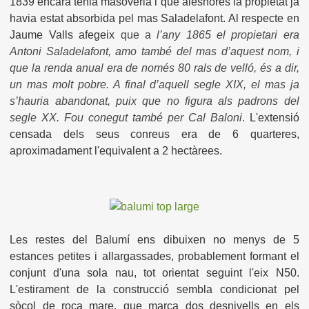
1839 encara tenia masoveria i que aleshores la propietat ja
havia estat absorbida pel mas Saladelafont. Al respecte en
Jaume Valls afegeix
que a
l’any 1865 el propietari era
Antoni Saladelafont, amo també del mas d’aquest nom, i
que la renda anual era de només 80 rals de velló, és a dir,
un mas molt pobre. A final d’aquell segle XIX, el mas ja
s’hauria abandonat, puix que no figura als padrons del
segle XX. Fou conegut també per Cal Baloni
.
L'extensió
censada dels seus conreus era de 6 quarteres,
aproximadament l'equivalent a 2 hectàrees.
Les restes del Balumí ens dibuixen no menys de 5
estances petites i allargassades, probablement formant el
conjunt d'una sola nau, tot orientat seguint l'eix N50.
L'estirament de la construcció sembla condicionat pel
sòcol de roca mare, que marca dos desnivells en els