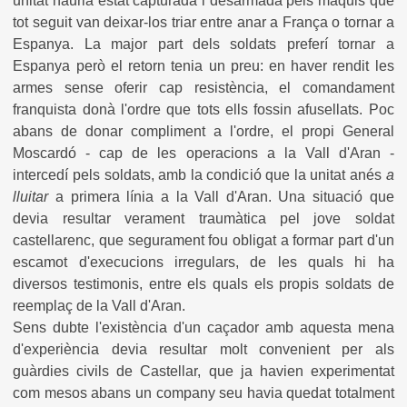
unitat hauria estat capturada i desarmada pels maquis que
tot seguit van deixar-los triar entre anar a França o tornar a
Espanya. La major part dels soldats preferí tornar a
Espanya però el retorn tenia un preu: en haver rendit les
armes sense oferir cap resistència, el comandament
franquista donà l'ordre que tots ells fossin afusellats. Poc
abans de donar compliment a l'ordre, el propi General
Moscardó - cap de les operacions a la Vall d'Aran -
intercedí pels soldats, amb la condició que la unitat anés
a
lluitar
a primera línia a la Vall d'Aran. Una situació que
devia resultar verament traumàtica pel jove soldat
castellarenc, que segurament fou obligat a formar part d'un
escamot d'execucions irregulars, de les quals hi ha
diversos testimonis, entre els quals els propis soldats de
reemplaç de la Vall d'Aran.
Sens dubte l'existència d'un caçador amb aquesta mena
d'experiència devia resultar molt convenient per als
guàrdies civils de Castellar, que ja havien experimentat
com mesos abans un company seu havia quedat totalment