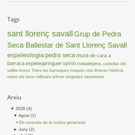
Tags
sant llorenç savall
Grup de Pedra
Seca Ballestar de Sant Llorenç Savall
espeleologia
pedra seca
mura
de cara a
barraca
espeleopringuer
opinió
matadepera,
castellar del
vallès
breus
Totes les barraques
maquis
ruta
itinerari
història
notes als sons
rellinars
arbres singulars
vacarisses
Arxiu
▼
2026
(4)
▼
Agost
(1)
•
Els incendis de la nostra generació
►
Juny
(2)