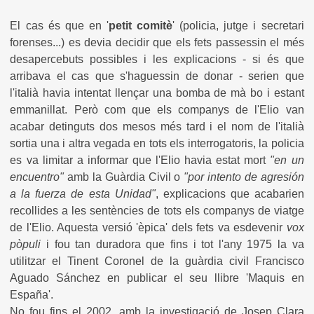
El cas és que en '
petit comitè
' (policia, jutge i secretari
forenses...) es devia decidir que els fets passessin el més
desapercebuts possibles i les explicacions - si és que
arribava el cas que s'haguessin de donar - serien que
l'italià havia intentat llençar una bomba de mà bo i estant
emmanillat. Però com que els companys de l'Elio van
acabar detinguts dos mesos més tard i el nom de l'italià
sortia una i altra vegada en tots els interrogatoris, la policia
es va limitar a informar que l'Elio havia estat mort
"en un
encuentro"
amb la Guàrdia Civil o
"por intento de agresión
a la fuerza de esta Unidad"
, explicacions que acabarien
recollides a les sentències de tots els companys de viatge
de l'Elio. Aquesta versió 'èpica' dels fets va esdevenir
vox
pòpuli
i fou tan duradora que fins i tot l'any 1975 la va
utilitzar el Tinent Coronel de la guàrdia civil Francisco
Aguado Sánchez en publicar el seu llibre 'Maquis en
España'.
No fou fins el 2002, amb la investigació de Josep Clara