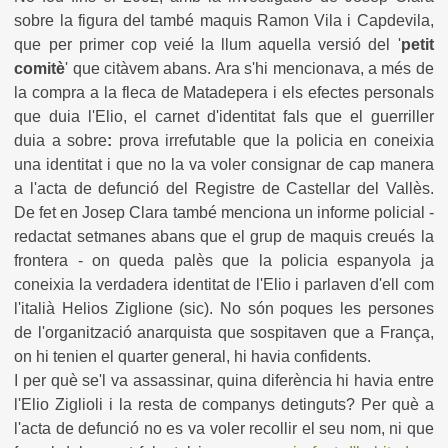
sobre la figura del també maquis Ramon Vila i Capdevila,
que per primer cop veié la llum aquella versió del '
petit
comitè
' que citàvem abans. Ara s'hi mencionava, a més de
la compra a la fleca de Matadepera i els efectes personals
que duia l'Elio, el carnet d'identitat fals que el guerriller
duia a sobre
:
prova irrefutable que la policia en coneixia
una identitat i que no la va voler consignar de cap manera
a l'acta de defunció del Registre de Castellar del Vallès.
De fet en Josep Clara també menciona un informe policial -
redactat setmanes abans que el grup de maquis creués la
frontera - on queda palès que la policia espanyola ja
coneixia la verdadera identitat de l'Elio i parlaven d'ell com
l'italià Helios Ziglione (sic). No són poques les persones
de l'organització anarquista que sospitaven que a França,
on hi tenien el quarter general, hi havia confidents.
I per què se'l va assassinar, quina diferència hi havia entre
l'Elio Ziglioli i la resta de companys detinguts? Per què a
l'acta de defunció no es va voler recollir el seu nom, ni que