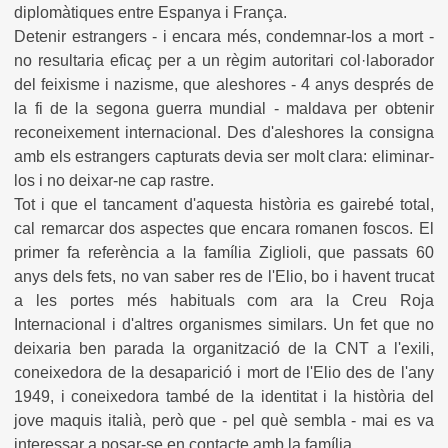
diplomàtiques entre Espanya i França.
Detenir estrangers - i encara més, condemnar-los a mort -
no resultaria eficaç per a un règim autoritari col·laborador
del feixisme i nazisme, que aleshores - 4 anys després de
la fi de la segona guerra mundial - maldava per obtenir
reconeixement internacional. Des d'aleshores la consigna
amb els estrangers capturats devia ser molt clara: eliminar-
los i no deixar-ne cap rastre.
Tot i que el tancament d'aquesta història es gairebé total,
cal remarcar dos aspectes que encara romanen foscos. El
primer fa referència a la família Ziglioli, que passats 60
anys dels fets, no van saber res de l'Elio, bo i havent trucat
a les portes més habituals com ara la Creu Roja
Internacional i d'altres organismes similars. Un fet que no
deixaria ben parada la organització de la CNT a l'exili,
coneixedora de la desaparició i mort de l'Elio des de l'any
1949, i coneixedora també de la identitat i la història del
jove maquis italià, però que - pel què sembla - mai es va
interessar a posar-se en contacte amb la família.