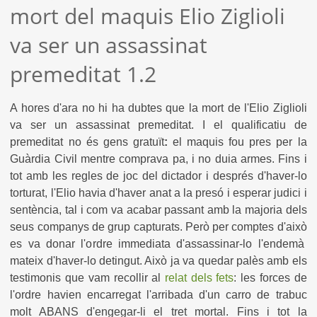
mort del maquis Elio Ziglioli
va ser un assassinat
premeditat 1.2
A hores d'ara no hi ha dubtes que la mort de l'Elio Ziglioli
va ser un assassinat premeditat. I el qualificatiu de
premeditat no és gens gratuït
:
el maquis fou pres per la
Guàrdia Civil mentre comprava pa, i no duia armes. Fins i
tot amb les regles de joc del dictador i després d'haver-lo
torturat, l'Elio havia d'haver anat a la presó i esperar judici i
sentència, tal i com va acabar passant amb la majoria dels
seus companys de grup capturats. Però per comptes d'això
es va donar l'ordre immediata d'assassinar-lo l'endemà
mateix d'haver-lo detingut. Això ja va quedar palès amb els
testimonis que vam recollir al
relat dels fets
: les forces de
l'ordre havien encarregat l'arribada d'un carro de trabuc
molt ABANS d'engegar-li el tret mortal. Fins i tot la