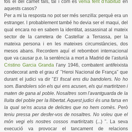
fos el del carnet fals, tal i com es
venia fent d'habitud
en
aquests casos?
Per a mi la resposta no pot ser més senzilla: perquè era un
estranger. I probablement també ho devia ser el maqui, del
qual encara no en sabem la identitat, assassinat al mateix
sector de la carretera de Castellar a Terrassa, per la
mateixa persona i en les mateixes circumstàncies, dos
mesos abans. Recordem aquí el rebombori internacional
que va causar p.e. la sentència a mort a Madrid de l'asturià
Cristino Garcia Granda
l'any 1946, combatent antifeixista
condecorat amb el grau d' "Heroi Nacional de França" que
durant el judici va dir "
El fiscal ens diu bandolers. No ho
som. Bandolers són els qui ens acusen, els qui martiritzen i
maten de gana al poble. Nosaltres som l'avantguarda de la
lluita del poble per la llibertat. Aquest judici és una farsa en
la qual se'ns acusa de delictes que no hem comès. Però
teniu pressa per desfer-vos de nosaltres. No voleu que el
món vegi els nostres cossos martiritzats
(...) ". La seva
execució va provocar el tancament de relacions