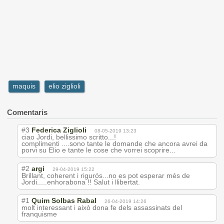
maquis
elio ziglioli
Comentaris
#3
Federica Ziglioli
08-05-2019 13:23
ciao Jordi, bellissimo scritto...!
complimenti ....sono tante le domande che ancora avrei da
porvi su Elio e tante le cose che vorrei scoprire...
#2
argi
29-04-2019 15:22
Brillant, coherent i rigurós...no es pot esperar més de
Jordi.....enhorabona !! Salut i llibertat.
#1
Quim Solbas Rabal
26-04-2019 14:26
molt interessant i això dona fe dels assassinats del
franquisme