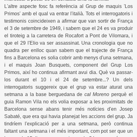
L'altre aspecte fosc fa referència al Grup de maquis 'Los
Primos' amb el qual va entrar l'italià. Tots el interrogatoris i
testimonis coincideixen a afirmar que van sortir de França
el 3 de setembre de 1949, i sabem que el 24 es va produir
el tiroteig a la carretera de Rocafort a Pont de Vilomara, i
que el 29 l'Elio va ser assassinat. Una cronologia que no
quadra per enlloc quan sabem que el trajecte de França
fins a Barcelona es solia cobrir amb menys d'una setmana,
i el maquis Joan Busquets, component del Grup Los
Primos, així ho continua afirmant avui dia. Què va passar-
los durant el 10 i el 24 de setembre...? Un dels
interrogatoris suggereix que el grup va estar aturat una
setmana a la base berguedana de
cal Moreno
perquè el
guia Ramon Vila no els volia exposar a les proximitats de
Barcelona sense abans tenir més notícies d'en Josep
Sabaté, que era qui havia planejat les accions del grup. Ja
tindríem l'explicació per a una setmana, però continua
faltant una setmana i el més important, com pot ser que un