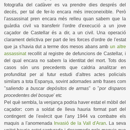
fotografia del cadàver es va prendre dies després del
decés, per tal de fer-lo encara més irreconeixible.
Però
l'assassinat pren encara més relleu quan sabem que la
guàrdia civil va transferir l'ordre d'execució a un jove
caçador de Castellar és a dir, a un civil. Una operació
clarament delictiva per part de les forces d'ordre de l'estat
que ja s'havia dut a terme dos mesos abans amb
un altre
assassinat
recollit al registre de defuncions de Castellar, i
del qual encara no sabem la identitat del mort. Tots dos
casos són uns precedents que caldria analitzar en
profunditat per al futur estudi d'altres actes policials
similars a tota Espanya, sovint adornades amb frases com
"
saliendo a buscar depósitos de armas
" o "
por disparos
procedentes del bosque
' etc
Pel què sembla, la venjança podria haver estat el mòbil del
caçador
:
com a soldat de lleva hauria format part del
contingent de l'exèrcit que l'any 1944 va combatre els
maquis a l'anomenada
Invasió de la Vall d'Aran
. La seva