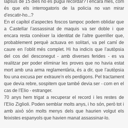
lapsus de 15 dies no es pugui recordar? I encara més, com
és que els interrogatoris de la policia no van mirar
d'escatir-ho...?
En el capítol d'aspectes foscos tampoc podem oblidar que
a Castellar l'assassinat de maquis va ser doble i que
encara resta conèixer la identitat de l'altre guerriller que,
probablement perquè actuava en solitari, va pel camí de
caure en l'oblit més complet. Hi ha indicis que l'autòpsia
del cos del desconegut - amb diverses ferides - es va
realitzar per poder eliminar les proves que no havia estat
mort amb una arma reglamentària, és a dir, que l'autòpsia
fou una excusa per extraure'n els perdigons. Pel tractament
que devia rebre, sospitem que també devia ser - com en el
cas de l'Elio - estranger.
70 anys hem trigat a recuperar el record i les restes de
l'Elio Ziglioli. Poden semblar molts anys, i ho són, però tot i
amb això són molts menys dels que haurien volgut els
feixistes espanyols que havien manat assassinar-lo.