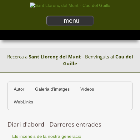
menu
Recerca a
Sant Llorenç del Munt
- Benvinguts al
Cau del
Guille
Autor
Galeria d'imatges
Vídeos
WebLinks
Diari d'abord - Darreres entrades
Els incendis de la nostra generació