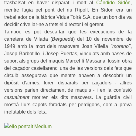
trasbalsat en haver disparat i mort al
Cándido Sidón
,
mentre fugia pel pont del riu Ripoll. En Sidon era un
treballador de la fàbrica Vídua Tolrà S.A. que un bon dia va
decidir crivellar-ne a trets el director i el gerent.
Tampoc es pot descartar que les execucions de la
carretera de Vilada (
Berguedà
) del 10 de novembre de
1949 amb la mort dels masovers Joan Vilella
"moreno"
,
Josep Barbotillo i Josep Puertas, vinculats
amb bases de
suport als grups del maquis Marcel·lí Massana, fossin obra
del caçador castellarenc: una de les versions dels fets que
circulà assegurava que mentre anaven a descobrir un
dipòsit d'armes, foren disparats per caçadors - altres
versions parlen directament de maquis - i en la confusió
casualment
moriren els dits masovers. La guàrdia civil
mostrà llurs capots foradats per perdigons, com a prova
irrefutable dels fets...