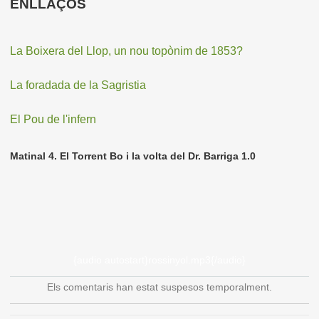
ENLLAÇOS
La Boixera del Llop, un nou topònim de 1853?
La foradada de la Sagristia
El Pou de l'infern
Matinal 4. El Torrent Bo i la volta del Dr. Barriga 1.0
{audio autostart}rossinyol.mp3{/audio}
Els comentaris han estat suspesos temporalment.