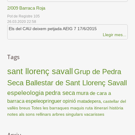
2/009 Barraca Roja
Pot de Registre 105
26.03.2020 22:58
Els del CAU deixem petjada AEIG 7 17/6/2015
Llegir mes...
Tags
sant llorenç savall
Grup de Pedra
Seca Ballestar de Sant Llorenç Savall
espeleologia
pedra seca
mura
de cara a
barraca
espeleopringuer
opinió
matadepera,
castellar del
vallès
breus
Totes les barraques
maquis
ruta
itinerari
història
notes als sons
rellinars
arbres singulars
vacarisses
Arxiu