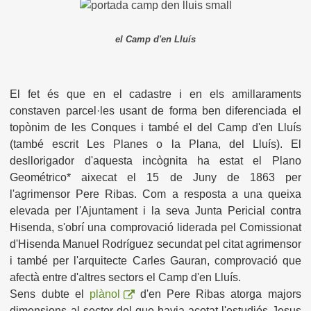
el Camp d'en Lluís
El fet és que en el cadastre i en els amillaraments
constaven parcel·les usant de forma ben diferenciada el
topònim de les Conques i també el del Camp d'en Lluís
(també escrit Les Planes o la Plana, del Lluís). El
desllorigador d'aquesta incògnita ha estat el Plano
Geométrico* aixecat el 15 de Juny de 1863 per
l'agrimensor Pere Ribas. Com a resposta a una queixa
elevada per l'Ajuntament i la seva Junta Pericial contra
Hisenda, s'obrí una comprovació liderada pel Comissionat
d'Hisenda Manuel Rodríguez secundat pel citat agrimensor
i també per l'arquitecte Carles Gauran, comprovació que
afectà entre d'altres sectors el Camp d'en Lluís.
Sens dubte el
plànol
d'en Pere Ribas atorga majors
dimensions al sector del que havia acotat l'estudiós Jesus