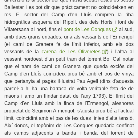
Ballestar i es pot dir que pràcticament no coincideixen en
res. El sector del Camp d'en Lluís compren la riba
hidrogràfica esquerra del Ripoll, des dels Horts i font de
Vilatersana al nord, fins el
pont de Les Conques
al sud,
amb dues grans entrades: una als vessants de l'Ermengol
(el camí de Granera fa de límit inferior, amb els dos
vessants de la
carena de Les Oliveretes
) i l'altra al
vessant nordoest d'un petit tram del torrent Bo. Cal notar
que el tram de camí de Granera que queda exclòs del
Camp d'en Lluís coincideix prou bé amb el tros de vinya
que pertanyia al pagès il·lustrat Pau Agell (dins d'aquesta
parcel·la hi ha una barraca de volta veritable feta de de
maons i amb un llindar datat de l'any 1793). El límit del
Camp d'en Lluís amb la finca de l'Ermengol, aleshores
propietat de Segimon Armengol, s'ajusta prou bé a l'actual
límit, coincidint amb el pas de les dues línies d'alta tensió.
Així doncs, el topònim de Les Conques quedaria confinat
als camps adjacents a banda i banda del torrent de