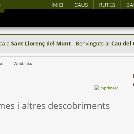
INICI
CAUS
RUTES
BA
ca a
Sant Llorenç del Munt
- Benvinguts al
Cau del 
os
WebLinks
mes i altres descobriments