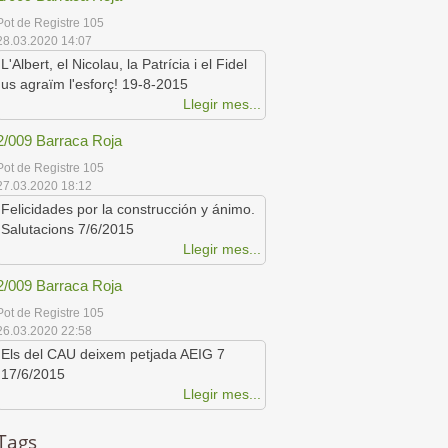
Pot de Registre 105
28.03.2020 14:07
L'Albert, el Nicolau, la Patrícia i el Fidel
us agraïm l'esforç! 19-8-2015
Llegir mes...
2/009 Barraca Roja
Pot de Registre 105
27.03.2020 18:12
Felicidades por la construcción y ánimo.
Salutacions 7/6/2015
Llegir mes...
2/009 Barraca Roja
Pot de Registre 105
26.03.2020 22:58
Els del CAU deixem petjada AEIG 7
17/6/2015
Llegir mes...
Tags