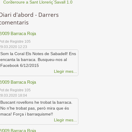
Corderoure a Sant Llorenç Savall 1.0
Diari d'abord - Darrers
comentaris
2/009 Barraca Roja
Pot de Registre 105
29.03.2020 12:23
Som la Coral Els Notes de Sabadell! Ens
encanta la barraca. Busqueu-nos al
Facebook 6/12/2015
Llegir mes...
2/009 Barraca Roja
Pot de Registre 105
28.03.2020 18:04
Buscant rovellons he trobat la barraca.
No n'he trobat pas, però mira que és
maca! Força i barraquisme!!
Llegir mes...
2/009 Barraca Roja