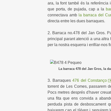
ara, la font també és la referència i
que porta, de pujada, cap a la
ba
connectava amb
la barraca del C
directa entre les dues barraques.
2. Barraca no.478 del Jan Gros. Pa
principal parant atenció a una altra 
per la nostra esquerra i enfilar-nos f
La barraca 478 del Jan Gros, la darrer
3. Barraques
476 del Constanço
torrent de Les Comes, passarem d
Pocs metres després d'haver creuat 
una fita que ens convida a abandon
perduda pista de desboscament qu
baixarem cap el tàlveg i seguirem l