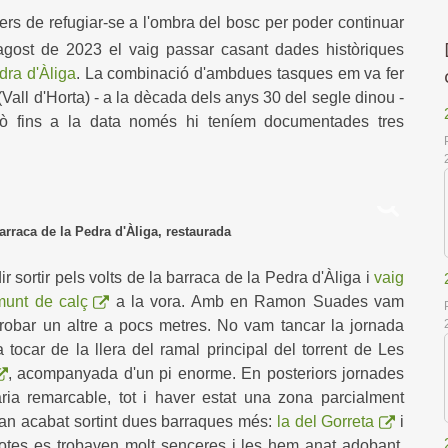
rs de refugiar-se a l'ombra del bosc per poder continuar
'agost de 2023 el vaig passar casant dades històriques
dra d'Àliga
. La combinació d'ambdues tasques em va fer
all d'Horta) - a la dècada dels anys 30 del segle dinou -
erò fins a la data només hi teníem documentades tres
barraca de la Pedra d'Àliga, restaurada
ir sortir pels volts de la barraca de la Pedra d'Àliga i
vaig
munt de calç
a la vora. Amb en Ramon Suades vam
 trobar un altre a pocs metres. No vam tancar la jornada
 tocar de la llera del ramal principal del torrent de Les
, acompanyada d'un pi enorme. En posteriors jornades
ia remarcable, tot i haver estat una zona parcialment
han acabat sortint dues barraques més:
la del Gorreta
i
 totes es trobaven molt senceres i les hem anat adobant.