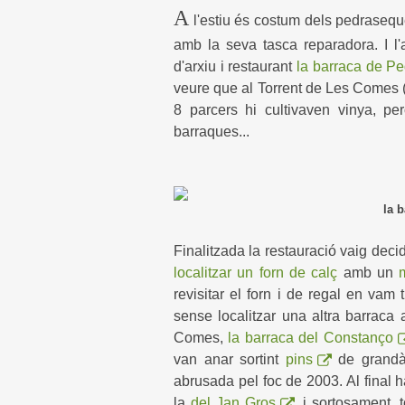
A
l'estiu és costum dels pedraseque
amb la seva tasca reparadora. I l
d'arxiu i restaurant
la barraca de Pe
veure que al Torrent de Les Comes (V
8 parcers hi cultivaven vinya, p
barraques...
la 
Finalitzada la restauració vaig decid
localitzar un forn de calç
amb un
revisitar el forn i de regal en vam
sense localitzar una altra barraca a
Comes,
la barraca del Constanço
van anar sortint
pins
de grandàr
abrusada pel foc de 2003. Al final 
la
del Jan Gros
, i sortosament,