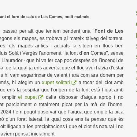
,
forn de calç de Les Comes
molt malmès
 passar per alt que teníem pendent una "
Font de Les
gons els mapes, es trobava al mateix tàlveg del torrent.
es: els mapes antics i actuals la situen en llocs ben
 Lluís Solà i Vergés l'anomenà "la font
d'en
Comes", sense
Llaurador - que hi va fer cap poc després de l'incendi de
l de la qual ja ens advertia que el lloc avui havia d'estar
ns hi vam esgarrinxar de valent i ara com ara donem per
a més, hi afegim un
xupet solitari
a tocar del clot amb
que ens fa sospitar que l'origen de la font està lligat amb
r omplir
el xupet
calia disposar d'aigua aprop i no
at parcialment o totalment picat per la mà de l'home.
e 2024 hem pogut observar que l'aigua que omple la pica
nó d'un forat lateral, la qual cosa ens fa pensar que és
t lligada a les precipitacions i que el clot és natural i no
havíem pensat inicialment.