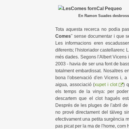
En Ramon Suades desbrossant el 
Tota aquesta recerca no podia pas
Comes
" sense documentar i que se
Les informacions eren escadusser
diferents; l'historiador castellarenc
més dades. Segons l'Albert Vicens i 
2003 - havia de ser una font de bassa
totalment embardissat. Nosaltres e
bona l'observació d'en Vicens i, 
aigua, associació (
xupet i clot
) 
els temps de la vinya: per pode
descartem que el clot hagués est
Després de les pluges de l'abril d
no prové directament del tàlveg si
efectivament una petita surgència mol
pas picat per la ma de l'home, com 