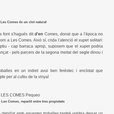
 Comes
és un clot natural
 font s'hagués dit
d'en
Comes, donat que a l'època no
 a Les Comes. Això sí, crida l'atenció el xupet solitari:
eptiu - cap barraca aprop, suposem que el xupet podria
inançat - pels parcers de la segona meitat del segle dinou i
alles en un indret avui ben feréstec i enclotat que
te per al cultiu de la vinya!
partit entre tres propietats
s detallat amb aquestes troballes també voldria deixar un