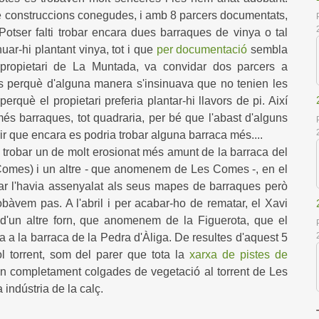
e construccions conegudes, i amb 8 parcers documentats,
tser falti trobar encara dues barraques de vinya o tal
nuar-hi plantant vinya, tot i que
per documentació
sembla
ropietari de La Muntada, va convidar dos parcers a
 perquè d'alguna manera s'insinuava que no tenien les
erquè el propietari preferia plantar-hi llavors de pi. Així
s barraques, tot quadraria, per bé que l'abast d'alguns
 que encara es podria trobar alguna barraca més....
m trobar un de molt erosionat més amunt de la barraca del
s Comes) i un altre - que anomenem de Les Comes -, en el
star l'havia assenyalat als seus mapes de barraques però
bàvem pas. A l'abril i per acabar-ho de rematar, el Xavi
d'un altre forn, que anomenem de la Figuerota, que el
da a la barraca de la Pedra d'Àliga. De resultes d'aquest 5
l torrent, som del parer que tota la
xarxa de pistes de
en
completament colgades de vegetació al torrent de Les
indústria de la calç.