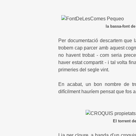
la bassa-font de Les
Per documentació descartem que la
trobem cap parcer amb aquest cognom
no havent trobat - com seria prec
haver estat compartit - i tal volta f
primeries del segle vint.
En acabat, un bon nombre de trob
difícilment hauríem pensat que fos ap
El torrent de Les Comes, re
I ja per cloure, a banda d'un croqui