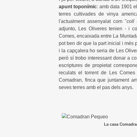
apunt toponímic
: amb data 1901 e
terres cultivades de vinya ameri
l'actualment assenyalat com "
coll
adjunto, Les Oliveres tenien - i c
Comes, encaixada entre La Muntada 
pot ben dir que la part inicial i mé
i la capçalera ho seria de Les Olive
però sí trobo interessant donar a c
escriptures de propietat corresp
reculats el torrent de Les Comes 
Comadran, finca que juntament am
seves terres amb el pas dels anys.
La casa Comadran, també dita