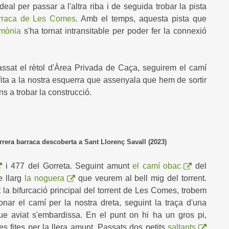
deal per passar a l'altra riba i de seguida trobar la pista
rraca de Les Comes
. Amb el temps, aquesta pista que
umònia
s'ha tornat intransitable per poder fer la connexió
ssat el rètol d'Àrea Privada de Caça, seguirem el camí
fita
a la nostra esquerra
que assenyala que hem de sortir
ins a trobar la construcció.
a barraca descoberta a Sant Llorenç Savall (2023)
i 477 del Gorreta. Seguint amunt
el camí obac
del
e llarg
la noguera
que veurem al bell mig del torrent.
la bifurcació principal del torrent de Les Comes, trobem
ar el camí per la nostra dreta, seguint la traça d'una
e aviat s'embardissa. En el punt on hi ha un gros pi,
es fites per la llera amunt. Passats dos petits
saltants