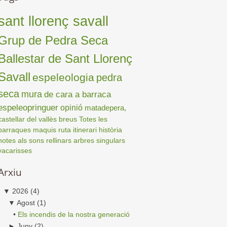
sant llorenç savall
Grup de Pedra Seca
Ballestar de Sant Llorenç
Savall
espeleologia
pedra
seca
mura
de cara a barraca
espeleopringuer
opinió
matadepera,
castellar del vallès
breus
Totes les
barraques
maquis
ruta
itinerari
història
notes als sons
rellinars
arbres singulars
vacarisses
Arxiu
▼
2026
(4)
▼
Agost
(1)
•
Els incendis de la nostra generació
►
Juny
(2)