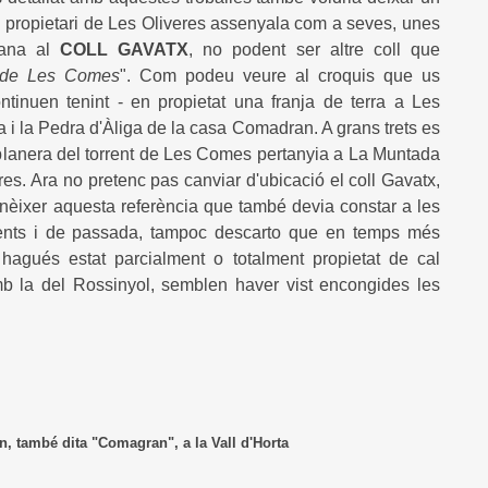
l propietari de Les Oliveres assenyala com a seves, unes
cana al
COLL GAVATX
, no podent ser altre coll que
 de Les Comes
". Com podeu veure al croquis que us
ontinuen tenint - en propietat una franja de terra a Les
i la Pedra d'Àliga de la casa Comadran. A grans trets es
s planera del torrent de Les Comes pertanyia a La Muntada
res. Ara no pretenc pas canviar d'ubicació el coll Gavatx,
onèixer aquesta referència que també devia constar a les
onents i de passada, tampoc descarto que en temps més
hagués estat parcialment o totalment propietat de cal
b la del Rossinyol, semblen haver vist encongides les
 "Comagran", a la Vall d'Horta